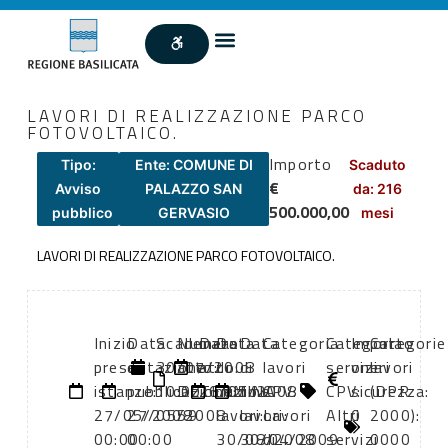
LAVORI DI REALIZZAZIONE PARCO
FOTOVOLTAICO.
Importo
Tipo:
Ente: COMUNE DI
Scaduto
€
Avviso
PALAZZO SAN
da: 216
500.000,00
pubblico
GERVASIO
mesi
LAVORI DI REALIZZAZIONE PARCO FOTOVOLTAICO.
Inizio
Data
Scadenza:
Numero
Data
Data
Data
Categoria
Categoria
Importo
Categorie
presentazione
di
30/07/2008
atto:
atto:
di
di
lavori
servizi
oneri
lavori
istanze:
pubblicazione:
10:00
DETERMINA
26/05/2008
inizio
fine
CPV:
CPV:
sicurezza:
(DPR
27/05/2008
27/05/2008
59
lavori:
lavori:
Lavori
Altri
0
2000):
00:00
00:00
30/08/2008
30/04/2009
di
servizi
0000