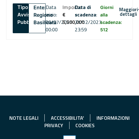
Data
Importo
Data di
Tipo:
Ente:
Giorni
Maggiori
dettagli
inizio:
€
scadenza
:
Avviso
Regione
alla
06/07/2026
5,500,000
31/12/2027
Pubblico
Basilicata
scadenza:
00:00
23:59
512
NOTE LEGALI
ACCESSIBILITA'
INFORMAZIONI
PRIVACY
COOKIES