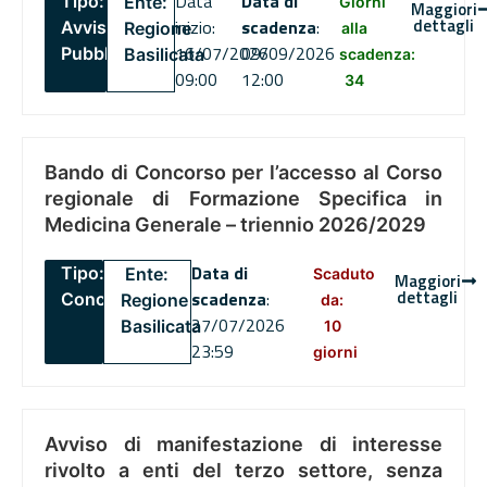
Data
Data di
Tipo:
Ente:
Giorni
Maggiori
dettagli
inizio:
scadenza
:
Avviso
Regione
alla
16/07/2026
09/09/2026
Pubblico
Basilicata
scadenza:
09:00
12:00
34
Bando di Concorso per l’accesso al Corso
regionale di Formazione Specifica in
Medicina Generale – triennio 2026/2029
Data di
Tipo:
Ente:
Scaduto
Maggiori
dettagli
scadenza
:
Concorsi
Regione
da:
27/07/2026
Basilicata
10
23:59
giorni
Avviso di manifestazione di interesse
rivolto a enti del terzo settore, senza