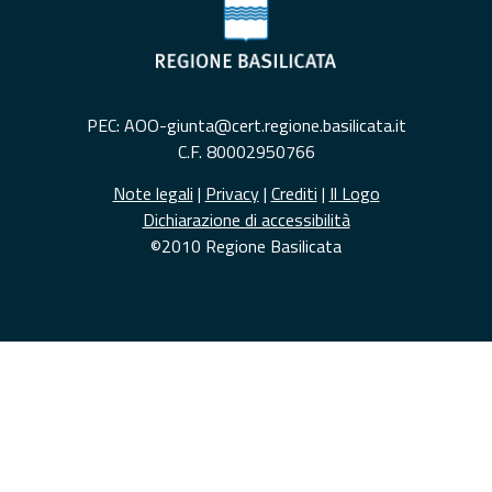
PEC: AOO-giunta@cert.regione.basilicata.it
C.F. 80002950766
Note legali
|
Privacy
|
Crediti
|
Il Logo
Dichiarazione di accessibilità
©2010 Regione Basilicata