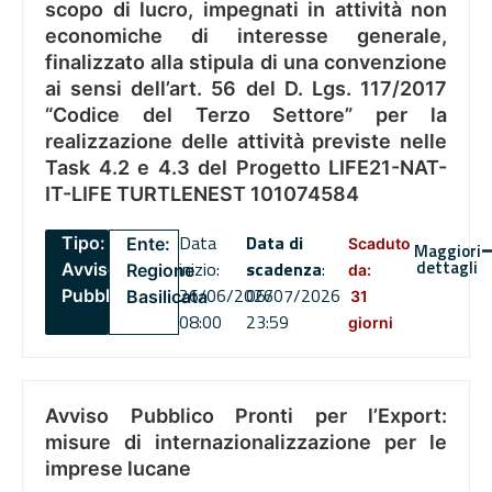
scopo di lucro, impegnati in attività non
economiche di interesse generale,
finalizzato alla stipula di una convenzione
ai sensi dell’art. 56 del D. Lgs. 117/2017
“Codice del Terzo Settore” per la
realizzazione delle attività previste nelle
Task 4.2 e 4.3 del Progetto LIFE21-NAT-
IT-LIFE TURTLENEST 101074584
Data
Data di
Tipo:
Ente:
Scaduto
Maggiori
dettagli
inizio:
scadenza
:
Avviso
Regione
da:
26/06/2026
06/07/2026
Pubblico
Basilicata
31
08:00
23:59
giorni
Avviso Pubblico Pronti per l’Export:
misure di internazionalizzazione per le
imprese lucane