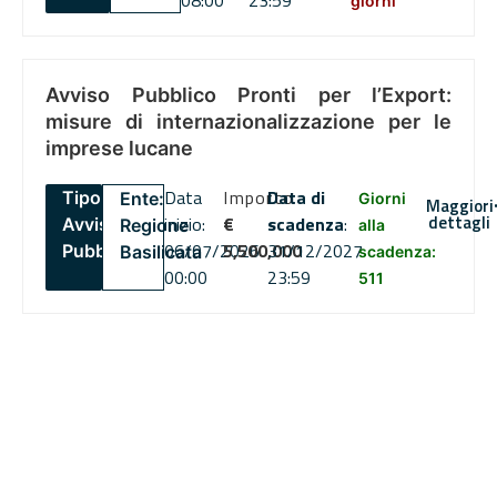
08:00
23:59
giorni
Avviso Pubblico Pronti per l’Export:
misure di internazionalizzazione per le
imprese lucane
Data
Importo
Data di
Tipo:
Ente:
Giorni
Maggiori
dettagli
inizio:
€
scadenza
:
Avviso
Regione
alla
06/07/2026
5,500,000
31/12/2027
Pubblico
Basilicata
scadenza:
00:00
23:59
511