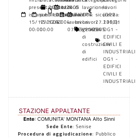
presentazione
di
20/01/2005
atto:
atto:
di
di
lavori
oneri
lavori
istanze:
pubblicazione:
11:00
Determina
14/12/2004
inizio
fine
CPV:
sicurezza:
(DPR
15/12/2004
15/12/2004
93
lavori:
lavori:
Lavori
27.131,01
2000):
00:00
00:00
07/03/2005
22/11/2005
generali
OG1 -
di
EDIFICI
costruzione
CIVILI E
di
INDUSTRIALI
edifici
OG1 -
EDIFICI
CIVILI E
INDUSTRIALI
STAZIONE APPALTANTE
Ente
: COMUNITA' MONTANA Alto Sinni
Sede Ente
: Senise
Procedura di aggiudicazione
: Pubblico