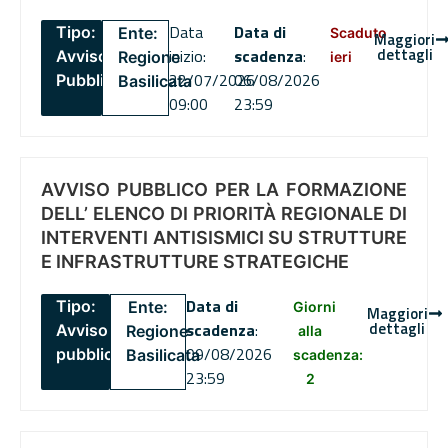
Data
Data di
Tipo:
Ente:
Scaduto
Maggiori
dettagli
inizio:
scadenza
:
Avviso
Regione
ieri
22/07/2026
06/08/2026
Pubblico
Basilicata
09:00
23:59
AVVISO PUBBLICO PER LA FORMAZIONE
DELL’ ELENCO DI PRIORITÀ REGIONALE DI
INTERVENTI ANTISISMICI SU STRUTTURE
E INFRASTRUTTURE STRATEGICHE
Data di
Tipo:
Ente:
Giorni
Maggiori
dettagli
scadenza
:
Avviso
Regione
alla
09/08/2026
pubblico
Basilicata
scadenza:
23:59
2