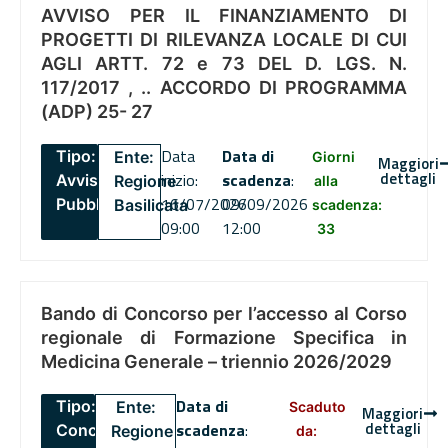
AVVISO PER IL FINANZIAMENTO DI
PROGETTI DI RILEVANZA LOCALE DI CUI
AGLI ARTT. 72 e 73 DEL D. LGS. N.
117/2017 , .. ACCORDO DI PROGRAMMA
(ADP) 25- 27
Data
Data di
Tipo:
Ente:
Giorni
Maggiori
dettagli
inizio:
scadenza
:
Avviso
Regione
alla
16/07/2026
09/09/2026
Pubblico
Basilicata
scadenza:
09:00
12:00
33
Bando di Concorso per l’accesso al Corso
regionale di Formazione Specifica in
Medicina Generale – triennio 2026/2029
Data di
Tipo:
Ente:
Scaduto
Maggiori
dettagli
scadenza
:
Concorsi
Regione
da: