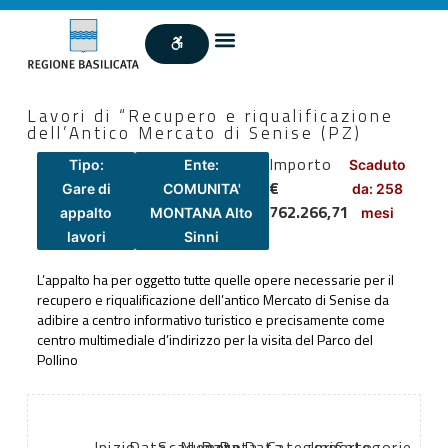
Lavori di “Recupero e riqualificazione
dell’Antico Mercato di Senise (PZ)
Importo
Tipo:
Ente:
Scaduto
€
Gare di
COMUNITA'
da: 258
762.266,71
appalto
MONTANA Alto
mesi
lavori
Sinni
L’appalto ha per oggetto tutte quelle opere necessarie per il
recupero e riqualificazione dell’antico Mercato di Senise da
adibire a centro informativo turistico e precisamente come
centro multimediale d’indirizzo per la visita del Parco del
Pollino
Inizio
Data
Scadenza:
Numero
Data
Data
Data
Categoria
Importo
Categorie