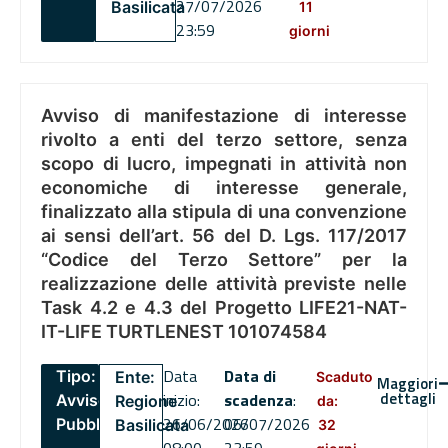
27/07/2026
Basilicata
11
23:59
giorni
Avviso di manifestazione di interesse
rivolto a enti del terzo settore, senza
scopo di lucro, impegnati in attività non
economiche di interesse generale,
finalizzato alla stipula di una convenzione
ai sensi dell’art. 56 del D. Lgs. 117/2017
“Codice del Terzo Settore” per la
realizzazione delle attività previste nelle
Task 4.2 e 4.3 del Progetto LIFE21-NAT-
IT-LIFE TURTLENEST 101074584
Data
Data di
Tipo:
Ente:
Scaduto
Maggiori
dettagli
inizio:
scadenza
:
Avviso
Regione
da:
26/06/2026
06/07/2026
Pubblico
Basilicata
32