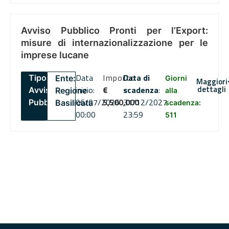
Avviso Pubblico Pronti per l’Export:
misure di internazionalizzazione per le
imprese lucane
Data
Importo
Data di
Tipo:
Ente:
Giorni
Maggiori
dettagli
inizio:
€
scadenza
:
Avviso
Regione
alla
06/07/2026
5,500,000
31/12/2027
Pubblico
Basilicata
scadenza:
00:00
23:59
511