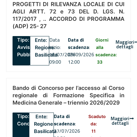
PROGETTI DI RILEVANZA LOCALE DI CUI
AGLI ARTT. 72 e 73 DEL D. LGS. N.
117/2017 , .. ACCORDO DI PROGRAMMA
(ADP) 25- 27
Data
Data di
Tipo:
Ente:
Giorni
Maggiori
dettagli
inizio:
scadenza
:
Avviso
Regione
alla
16/07/2026
09/09/2026
Pubblico
Basilicata
scadenza:
09:00
12:00
33
Bando di Concorso per l’accesso al Corso
regionale di Formazione Specifica in
Medicina Generale – triennio 2026/2029
Data di
Tipo:
Ente:
Scaduto
Maggiori
dettagli
scadenza
:
Concorsi
Regione
da:
27/07/2026
Basilicata
11