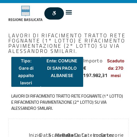
LAVORI DI RIFACIMENTO TRATTO RETE
FOGNANTE (1° LOTTO) E RIFACIMENTO
PAVIMENTAZIONE (2° LOTTO) SU VIA
ALESSANDRO SMILARI.
Importo
Tipo:
Ente: COMUNE
Scaduto
€
Gare di
DI SAN PAOLO
da: 270
197.982,31
appalto
ALBANESE
mesi
lavori
LAVORI DI RIFACIMENTO TRATTO RETE FOGNANTE (1° LOTTO)
E RIFACIMENTO PAVIMENTAZIONE (2° LOTTO) SU VIA
ALESSANDRO SMILARI.
Inizio
Data
Scadenza:
Numero
Data
Data
Data
Categoria
Importo
Categorie