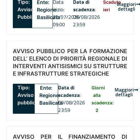
Data
Data di
Tipo:
Ente:
Scaduto
Maggiori
dettagli
inizio:
scadenza
:
Avviso
Regione
ieri
22/07/2026
06/08/2026
Pubblico
Basilicata
09:00
23:59
AVVISO PUBBLICO PER LA FORMAZIONE
DELL’ ELENCO DI PRIORITÀ REGIONALE DI
INTERVENTI ANTISISMICI SU STRUTTURE
E INFRASTRUTTURE STRATEGICHE
Data di
Tipo:
Ente:
Giorni
Maggiori
dettagli
scadenza
:
Avviso
Regione
alla
09/08/2026
pubblico
Basilicata
scadenza:
23:59
2
AVVISO PER IL FINANZIAMENTO DI