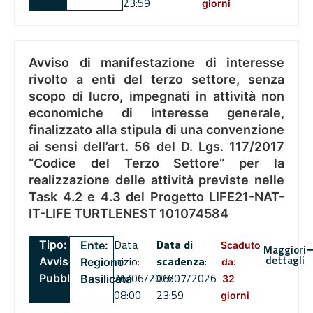
23:59
giorni
Avviso di manifestazione di interesse
rivolto a enti del terzo settore, senza
scopo di lucro, impegnati in attività non
economiche di interesse generale,
finalizzato alla stipula di una convenzione
ai sensi dell’art. 56 del D. Lgs. 117/2017
“Codice del Terzo Settore” per la
realizzazione delle attività previste nelle
Task 4.2 e 4.3 del Progetto LIFE21-NAT-
IT-LIFE TURTLENEST 101074584
Data
Data di
Tipo:
Ente:
Scaduto
Maggiori
dettagli
inizio:
scadenza
:
Avviso
Regione
da:
26/06/2026
06/07/2026
Pubblico
Basilicata
32
08:00
23:59
giorni