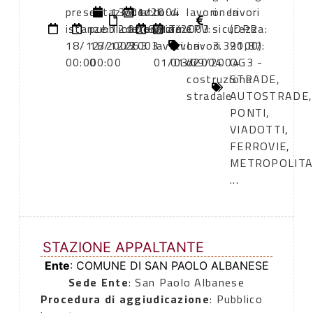
presentazione
di
13/01/2004
atto:
atto:
di
di
lavori
oneri
lavori
istanze:
pubblicazione:
12:00
determina
18/12/2003
inizio
fine
CPV:
sicurezza:
(DPR
18/12/2003
18/12/2003
263
lavori:
lavori:
Lavori
3.391,87
2000):
00:00
00:00
01/03/2004
01/09/2004
di
OG3 -
costruzione
STRADE,
stradale
AUTOSTRADE,
PONTI,
VIADOTTI,
FERROVIE,
METROPOLIT
...
STAZIONE APPALTANTE
Ente
: COMUNE DI SAN PAOLO ALBANESE
Sede Ente
: San Paolo Albanese
Procedura di aggiudicazione
: Pubblico