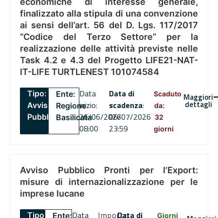
economiche di interesse generale,
finalizzato alla stipula di una convenzione
ai sensi dell’art. 56 del D. Lgs. 117/2017
“Codice del Terzo Settore” per la
realizzazione delle attività previste nelle
Task 4.2 e 4.3 del Progetto LIFE21-NAT-
IT-LIFE TURTLENEST 101074584
Data
Data di
Tipo:
Ente:
Scaduto
Maggiori
dettagli
inizio:
scadenza
:
Avviso
Regione
da:
26/06/2026
06/07/2026
Pubblico
Basilicata
32
08:00
23:59
giorni
Avviso Pubblico Pronti per l’Export:
misure di internazionalizzazione per le
imprese lucane
Data
Importo
Data di
Tipo:
Ente:
Giorni