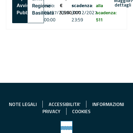
Maggiori
dettagli
inizio:
€
scadenza
:
Avviso
Regione
alla
06/07/2026
5,500,000
31/12/2027
Pubblico
Basilicata
scadenza:
00:00
23:59
511
NOTE LEGALI
ACCESSIBILITA'
INFORMAZIONI
PRIVACY
COOKIES