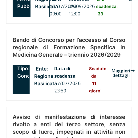
16/07/2026
09/09/2026
Pubblico
Basilicata
scadenza:
09:00
12:00
33
Bando di Concorso per l’accesso al Corso
regionale di Formazione Specifica in
Medicina Generale – triennio 2026/2029
Data di
Tipo:
Ente:
Scaduto
Maggiori
dettagli
scadenza
:
Concorsi
Regione
da:
27/07/2026
Basilicata
11
23:59
giorni
Avviso di manifestazione di interesse
rivolto a enti del terzo settore, senza
scopo di lucro, impegnati in attività non