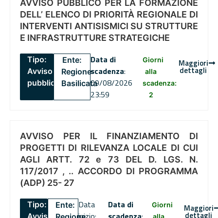
AVVISO PUBBLICO PER LA FORMAZIONE
DELL’ ELENCO DI PRIORITÀ REGIONALE DI
INTERVENTI ANTISISMICI SU STRUTTURE
E INFRASTRUTTURE STRATEGICHE
Data di
Tipo:
Ente:
Giorni
Maggiori
dettagli
scadenza
:
Avviso
Regione
alla
09/08/2026
pubblico
Basilicata
scadenza:
23:59
2
AVVISO PER IL FINANZIAMENTO DI
PROGETTI DI RILEVANZA LOCALE DI CUI
AGLI ARTT. 72 e 73 DEL D. LGS. N.
117/2017 , .. ACCORDO DI PROGRAMMA
(ADP) 25- 27
Data
Data di
Tipo:
Ente:
Giorni
Maggiori
dettagli
inizio:
scadenza
:
Avviso
Regione
alla