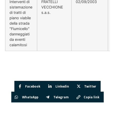
Interventi di
FRATELLI
02/09/2003
d
sistemazione
VECCHIONE
di tratti di
s.a.s.
piano viabile
della strada
"Fiumicello"
danneggiati
da eventi
calamitosi
Facebook
Linkedin
Twitter
WhatsApp
Telegram
Copia link