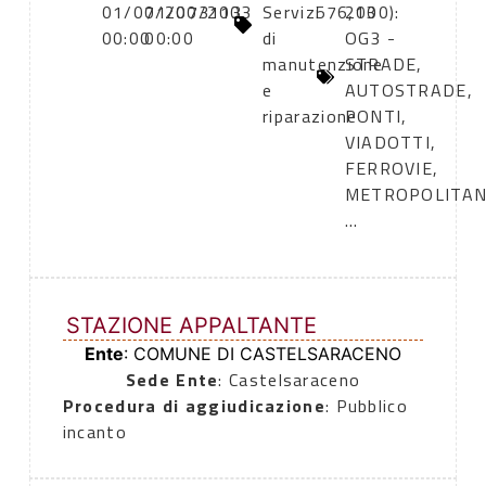
01/07/2003
01/07/2003
113
Servizi
576,13
2000):
00:00
00:00
di
OG3 -
manutenzione
STRADE,
e
AUTOSTRADE,
riparazione
PONTI,
VIADOTTI,
FERROVIE,
METROPOLITA
...
STAZIONE APPALTANTE
Ente
: COMUNE DI CASTELSARACENO
Sede Ente
: Castelsaraceno
Procedura di aggiudicazione
: Pubblico
incanto