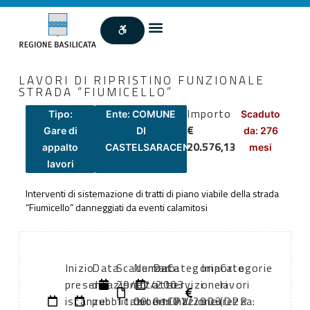
LAVORI DI RIPRISTINO FUNZIONALE
STRADA “FIUMICELLO”
Importo
Tipo:
Ente: COMUNE
Scaduto
€
Gare di
DI
da: 276
20.576,13
appalto
CASTELSARACENO
mesi
lavori
Interventi di sistemazione di tratti di piano viabile della strada
“Fiumicello” danneggiati da eventi calamitosi
Inizio
Data
Scadenza:
Numero
Data
Categoria
Importo
Categorie
presentazione
di
29/07/2003
atto:
atto:
servizi
oneri
lavori
istanze:
pubblicazione:
11:00
determinazione
01/07/2003
CPV:
sicurezza:
(DPR