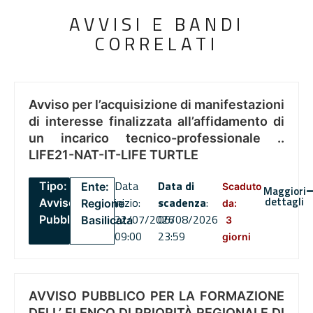
AVVISI E BANDI
CORRELATI
Avviso per l’acquisizione di manifestazioni
di interesse finalizzata all’affidamento di
un incarico tecnico-professionale ..
LIFE21-NAT-IT-LIFE TURTLE
Data
Data di
Tipo:
Ente:
Scaduto
Maggiori
dettagli
inizio:
scadenza
:
Avviso
Regione
da:
22/07/2026
06/08/2026
Pubblico
Basilicata
3
09:00
23:59
giorni
AVVISO PUBBLICO PER LA FORMAZIONE
DELL’ ELENCO DI PRIORITÀ REGIONALE DI