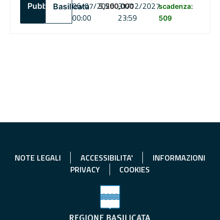
06/07/2026
5,500,000
31/12/2027
Pubblico
Basilicata
scadenza:
00:00
23:59
509
NOTE LEGALI
ACCESSIBILITA'
INFORMAZIONI
PRIVACY
COOKIES