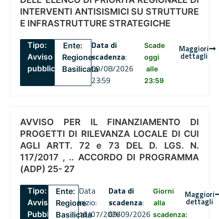
INTERVENTI ANTISISMICI SU STRUTTURE
E INFRASTRUTTURE STRATEGICHE
Data di
Tipo:
Ente:
Scade
Maggiori
dettagli
scadenza
:
Avviso
Regione
oggi
09/08/2026
pubblico
Basilicata
alle
23:59
23:59
AVVISO PER IL FINANZIAMENTO DI
PROGETTI DI RILEVANZA LOCALE DI CUI
AGLI ARTT. 72 e 73 DEL D. LGS. N.
117/2017 , .. ACCORDO DI PROGRAMMA
(ADP) 25- 27
Data
Data di
Tipo:
Ente:
Giorni
Maggiori
dettagli
inizio:
scadenza
:
Avviso
Regione
alla
16/07/2026
09/09/2026
Pubblico
Basilicata
scadenza: