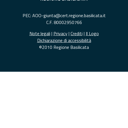
PEC: AOO-giunta@cert.regione.basilicata.it
C.F. 80002950766
Note legali
|
Privacy
|
Crediti
|
Il Logo
Dichiarazione di accessibilità
©2010 Regione Basilicata