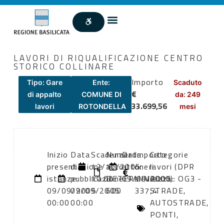
LAVORI DI RIQUALIFICAZIONE CENTRO
STORICO COLLINARE
Importo
Tipo: Gare
Ente:
Scaduto
€
di appalto
COMUNE DI
da: 249
33.699,56
lavori
ROTONDELLA
mesi
Inizio
Data
Scadenza:
Numero
Data
Importo
Categorie
presentazione
di
12/10/2005
atto:
atto:
oneri
lavori (DPR
istanze:
pubblicazione:
10:00
DETERMINA
09/09/2005
sicurezza:
2000): OG3 -
09/09/2005
09/09/2005
600
337,4
STRADE,
00:00
00:00
AUTOSTRADE,
PONTI,