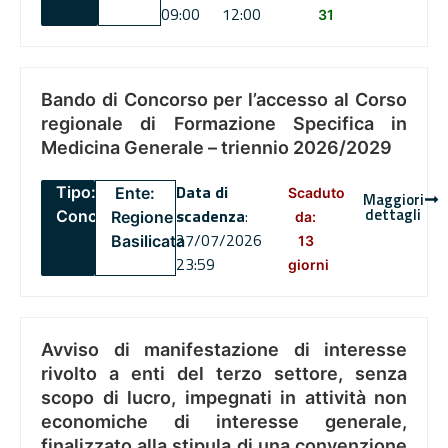
09:00
12:00
31
Bando di Concorso per l’accesso al Corso
regionale di Formazione Specifica in
Medicina Generale – triennio 2026/2029
Data di
Tipo:
Ente:
Scaduto
Maggiori
dettagli
scadenza
:
Concorsi
Regione
da:
27/07/2026
Basilicata
13
23:59
giorni
Avviso di manifestazione di interesse
rivolto a enti del terzo settore, senza
scopo di lucro, impegnati in attività non
economiche di interesse generale,
finalizzato alla stipula di una convenzione