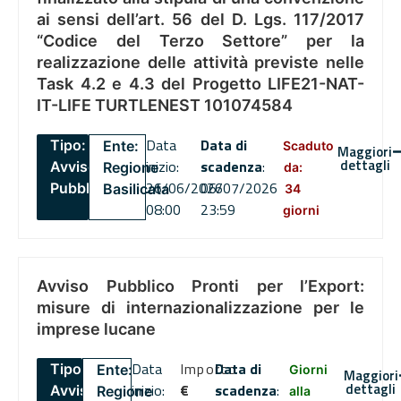
ai sensi dell’art. 56 del D. Lgs. 117/2017
“Codice del Terzo Settore” per la
realizzazione delle attività previste nelle
Task 4.2 e 4.3 del Progetto LIFE21-NAT-
IT-LIFE TURTLENEST 101074584
Data
Data di
Tipo:
Ente:
Scaduto
Maggiori
dettagli
inizio:
scadenza
:
Avviso
Regione
da:
26/06/2026
06/07/2026
Pubblico
Basilicata
34
08:00
23:59
giorni
Avviso Pubblico Pronti per l’Export:
misure di internazionalizzazione per le
imprese lucane
Data
Importo
Data di
Tipo:
Ente:
Giorni
Maggiori
dettagli
inizio:
€
scadenza
:
Avviso
Regione
alla