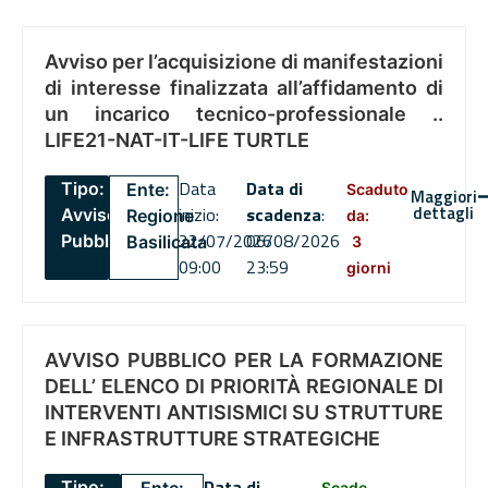
Avviso per l’acquisizione di manifestazioni
di interesse finalizzata all’affidamento di
un incarico tecnico-professionale ..
LIFE21-NAT-IT-LIFE TURTLE
Data
Data di
Tipo:
Ente:
Scaduto
Maggiori
dettagli
inizio:
scadenza
:
Avviso
Regione
da:
22/07/2026
06/08/2026
Pubblico
Basilicata
3
09:00
23:59
giorni
AVVISO PUBBLICO PER LA FORMAZIONE
DELL’ ELENCO DI PRIORITÀ REGIONALE DI
INTERVENTI ANTISISMICI SU STRUTTURE
E INFRASTRUTTURE STRATEGICHE
Data di
Tipo:
Scade