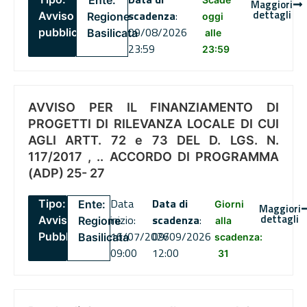
Ente:
Maggiori
dettagli
scadenza
:
Avviso
Regione
oggi
09/08/2026
pubblico
Basilicata
alle
23:59
23:59
AVVISO PER IL FINANZIAMENTO DI
PROGETTI DI RILEVANZA LOCALE DI CUI
AGLI ARTT. 72 e 73 DEL D. LGS. N.
117/2017 , .. ACCORDO DI PROGRAMMA
(ADP) 25- 27
Data
Data di
Tipo:
Ente:
Giorni
Maggiori
dettagli
inizio:
scadenza
:
Avviso
Regione
alla
16/07/2026
09/09/2026
Pubblico
Basilicata
scadenza:
09:00
12:00
31