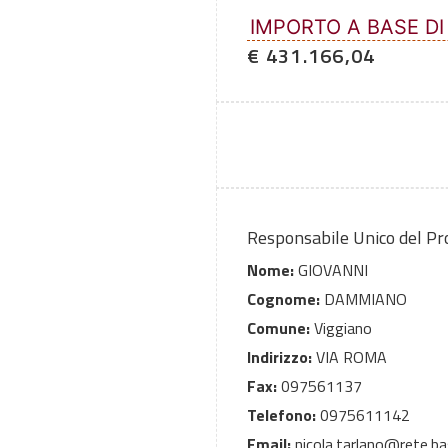
IMPORTO A BASE DI
€ 431.166,04
Responsabile Unico del P
Nome:
GIOVANNI
Cognome:
DAMMIANO
Comune:
Viggiano
Indirizzo:
VIA ROMA
Fax:
097561137
Telefono:
0975611142
Email:
nicola.tarlano@rete.bas