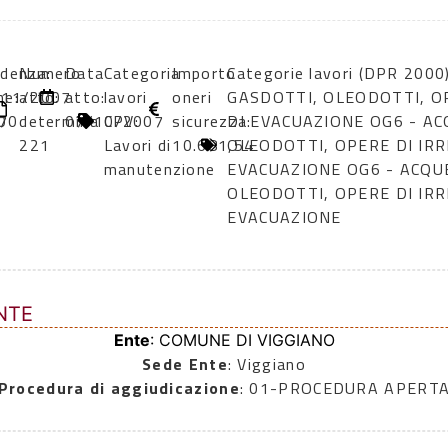
denza:
Numero
Data
Categoria
Importo
Categorie lavori (DPR 200
ne:
/11/2007
atto:
atto:
lavori
oneri
GASDOTTI, OLEODOTTI, OP
7
00
determina
07/10/2007
CPV:
sicurezza:
DI EVACUAZIONE OG6 - A
221
Lavori di
10.681,54
OLEODOTTI, OPERE DI IRR
manutenzione
EVACUAZIONE OG6 - ACQU
OLEODOTTI, OPERE DI IRR
EVACUAZIONE
NTE
Ente
: COMUNE DI VIGGIANO
Sede Ente
: Viggiano
Procedura di aggiudicazione
: 01-PROCEDURA APERT