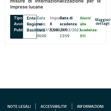
misure di internazionalizzazione per le
imprese lucane
Data
Importo
Data di
Tipo:
Ente:
Giorni
Maggiori
dettagli
inizio:
€
scadenza
:
Avviso
Regione
alla
06/07/2026
5,500,000
31/12/2027
Pubblico
Basilicata
scadenza:
00:00
23:59
511
NOTE LEGALI
ACCESSIBILITA'
INFORMAZIONI