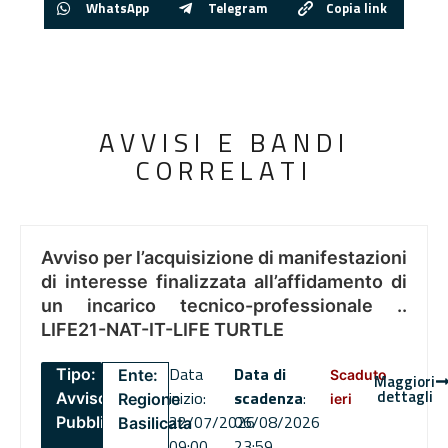
WhatsApp
Telegram
Copia link
AVVISI E BANDI
CORRELATI
Avviso per l’acquisizione di manifestazioni
di interesse finalizzata all’affidamento di
un incarico tecnico-professionale ..
LIFE21-NAT-IT-LIFE TURTLE
Data
Data di
Tipo:
Ente:
Scaduto
Maggiori
dettagli
inizio:
scadenza
:
Avviso
Regione
ieri
22/07/2026
06/08/2026
Pubblico
Basilicata
09:00
23:59