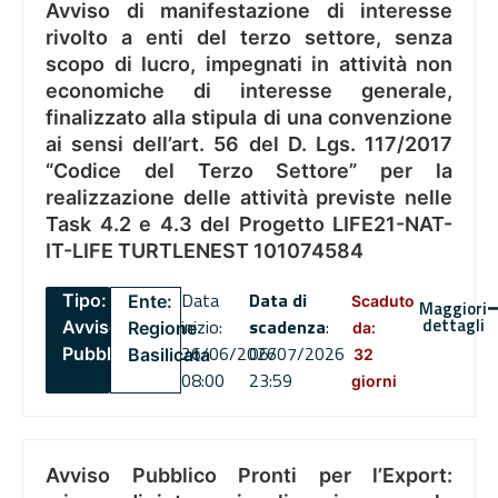
Avviso di manifestazione di interesse
rivolto a enti del terzo settore, senza
scopo di lucro, impegnati in attività non
economiche di interesse generale,
finalizzato alla stipula di una convenzione
ai sensi dell’art. 56 del D. Lgs. 117/2017
“Codice del Terzo Settore” per la
realizzazione delle attività previste nelle
Task 4.2 e 4.3 del Progetto LIFE21-NAT-
IT-LIFE TURTLENEST 101074584
Data
Data di
Tipo:
Ente:
Scaduto
Maggiori
dettagli
inizio:
scadenza
:
Avviso
Regione
da:
26/06/2026
06/07/2026
Pubblico
Basilicata
32
08:00
23:59
giorni
Avviso Pubblico Pronti per l’Export: