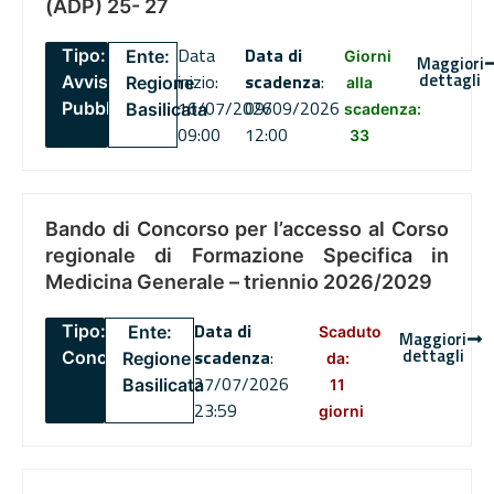
(ADP) 25- 27
Data
Data di
Tipo:
Ente:
Giorni
Maggiori
dettagli
inizio:
scadenza
:
Avviso
Regione
alla
16/07/2026
09/09/2026
Pubblico
Basilicata
scadenza:
09:00
12:00
33
Bando di Concorso per l’accesso al Corso
regionale di Formazione Specifica in
Medicina Generale – triennio 2026/2029
Data di
Tipo:
Ente:
Scaduto
Maggiori
dettagli
scadenza
:
Concorsi
Regione
da:
27/07/2026
Basilicata
11
23:59
giorni