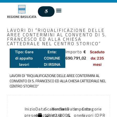
LAVORI DI “RIQUALIFICAZIONE DELLE
AREE CONTERMINI AL CONVENTO DI S.
FRANCESCO ED ALLA CHIESA
CATTEDRALE NEL CENTRO STORICO”
Importo
€
Tipo: Gare
Ente:
Scaduto
690.791,02
di appalto
COMUNE
da: 235
lavori
DI IRSINA
mesi
LAVORI DI “RIQUALIFICAZIONE DELLE AREE CONTERMINI AL
CONVENTO DI S. FRANCESCO ED ALLA CHIESA CATTEDRALE NEL
CENTRO STORICO”
Inizio
Data
Scadenza:
Numero
Data
Data
Importo
Categorie
presentazione
di
18/12/2006
atto:
di
di
oneri
lavori (DPR