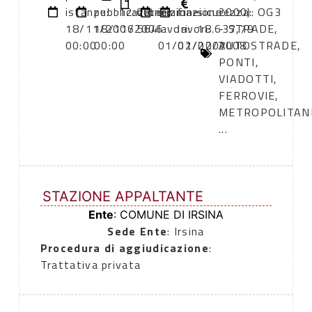
istanze:
pubblicazione:
12:00
determinazione
inizio
fine
sicurezza:
2000): OG3
18/11/2006
18/11/2006
564
lavori:
lavori:
18.637,79
- STRADE,
00:00
00:00
01/02/2007
01/02/2008
AUTOSTRADE,
PONTI,
VIADOTTI,
FERROVIE,
METROPOLITAN
...
STAZIONE APPALTANTE
Ente
: COMUNE DI IRSINA
Sede Ente
: Irsina
Procedura di aggiudicazione
:
Trattativa privata