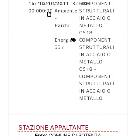
14/10/2011
14/10/2011
UD.
32.580
COMPONENTI
00:00
00:00
Ambiente
STRUTTURALI
-
IN ACCIAIO O
Parchi
METALLO
-
OS18 -
Energia
COMPONENTI
557
STRUTTURALI
IN ACCIAIO O
METALLO
OS18 -
COMPONENTI
STRUTTURALI
IN ACCIAIO O
METALLO
STAZIONE APPALTANTE
Ente
: COMUNE DI POTENZA