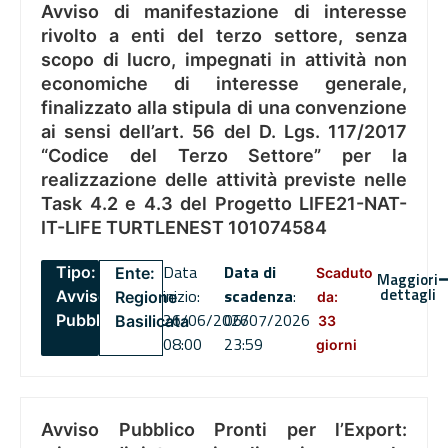
Avviso di manifestazione di interesse
rivolto a enti del terzo settore, senza
scopo di lucro, impegnati in attività non
economiche di interesse generale,
finalizzato alla stipula di una convenzione
ai sensi dell’art. 56 del D. Lgs. 117/2017
“Codice del Terzo Settore” per la
realizzazione delle attività previste nelle
Task 4.2 e 4.3 del Progetto LIFE21-NAT-
IT-LIFE TURTLENEST 101074584
Data
Data di
Tipo:
Ente:
Scaduto
Maggiori
dettagli
inizio:
scadenza
:
Avviso
Regione
da:
26/06/2026
06/07/2026
Pubblico
Basilicata
33
08:00
23:59
giorni
Avviso Pubblico Pronti per l’Export: