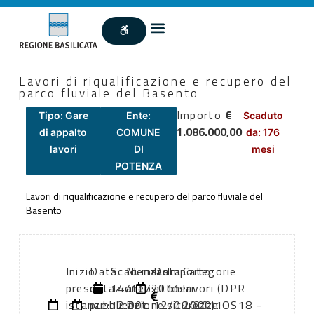
Lavori di riqualificazione e recupero del
parco fluviale del Basento
Importo
€
Tipo: Gare
Ente:
Scaduto
1.086.000,00
di appalto
COMUNE
da: 176
lavori
DI
mesi
POTENZA
Lavori di riqualificazione e recupero del parco fluviale del
Basento
Inizio
Data
Scadenza:
Numero
Data
Importo
Categorie
presentazione
di
14/11/2011
atto:
atto:
oneri
lavori (DPR
istanze:
pubblicazione:
12:00
Det.
12/09/2011
sicurezza:
2000): OS18 -