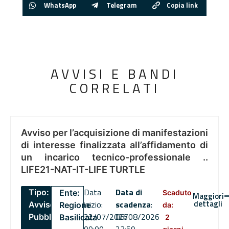
WhatsApp
Telegram
Copia link
AVVISI E BANDI
CORRELATI
Avviso per l’acquisizione di manifestazioni
di interesse finalizzata all’affidamento di
un incarico tecnico-professionale ..
LIFE21-NAT-IT-LIFE TURTLE
Data
Data di
Tipo:
Ente:
Scaduto
Maggiori
dettagli
inizio:
scadenza
:
Avviso
Regione
da:
22/07/2026
06/08/2026
Pubblico
Basilicata
2