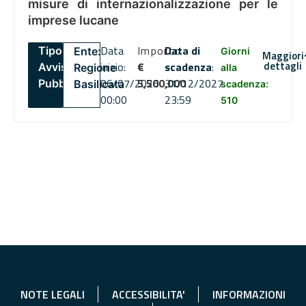
misure di internazionalizzazione per le
imprese lucane
Data
Importo
Data di
Tipo:
Ente:
Giorni
Maggiori
dettagli
inizio:
€
scadenza
:
Avviso
Regione
alla
06/07/2026
5,500,000
31/12/2027
Pubblico
Basilicata
scadenza:
00:00
23:59
510
NOTE LEGALI
ACCESSIBILITA'
INFORMAZIONI