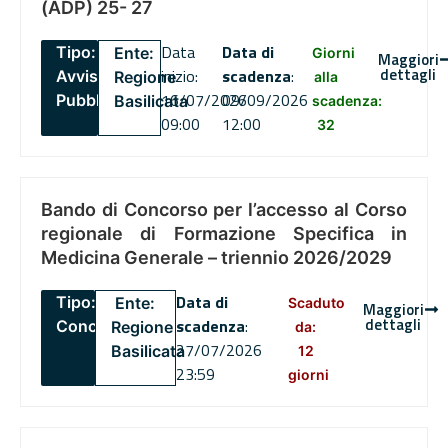
(ADP) 25- 27
Data
Data di
Tipo:
Ente:
Giorni
Maggiori
dettagli
inizio:
scadenza
:
Avviso
Regione
alla
16/07/2026
09/09/2026
Pubblico
Basilicata
scadenza:
09:00
12:00
32
Bando di Concorso per l’accesso al Corso
regionale di Formazione Specifica in
Medicina Generale – triennio 2026/2029
Data di
Tipo:
Ente:
Scaduto
Maggiori
dettagli
scadenza
:
Concorsi
Regione
da:
27/07/2026
Basilicata
12
23:59
giorni