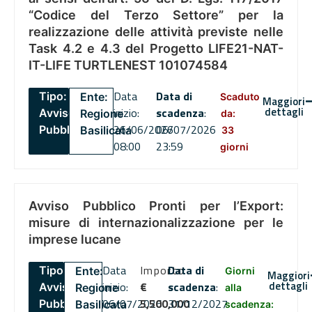
“Codice del Terzo Settore” per la
realizzazione delle attività previste nelle
Task 4.2 e 4.3 del Progetto LIFE21-NAT-
IT-LIFE TURTLENEST 101074584
Data
Data di
Tipo:
Ente:
Scaduto
Maggiori
dettagli
inizio:
scadenza
:
Avviso
Regione
da:
26/06/2026
06/07/2026
Pubblico
Basilicata
33
08:00
23:59
giorni
Avviso Pubblico Pronti per l’Export:
misure di internazionalizzazione per le
imprese lucane
Data
Importo
Data di
Tipo:
Ente:
Giorni
Maggiori
dettagli
inizio:
€
scadenza
:
Avviso
Regione
alla
06/07/2026
5,500,000
31/12/2027
Pubblico
Basilicata
scadenza: