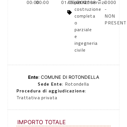
00:00
00:00
01/06/2007
05/01/2008
per la
servizi
0000
costruzione
-
completa
NON
o
PRESENT
parziale
e
ingegneria
civile
Ente
: COMUNE DI ROTONDELLA
Sede Ente
: Rotondella
Procedura di aggiudicazione
:
Trattativa privata
IMPORTO TOTALE