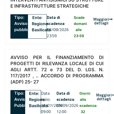
E INFRASTRUTTURE STRATEGICHE
Data di
Tipo:
Ente:
Scade
Maggiori
dettagli
scadenza
:
Avviso
Regione
domani
09/08/2026
pubblico
Basilicata
alle
23:59
23:59
AVVISO PER IL FINANZIAMENTO DI
PROGETTI DI RILEVANZA LOCALE DI CUI
AGLI ARTT. 72 e 73 DEL D. LGS. N.
117/2017 , .. ACCORDO DI PROGRAMMA
(ADP) 25- 27
Data
Data di
Tipo:
Ente:
Giorni
Maggiori
dettagli
inizio:
scadenza
:
Avviso
Regione
alla
16/07/2026
09/09/2026
Pubblico
Basilicata
scadenza:
09:00
12:00
32