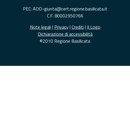
PEC: AOO-giunta@cert.regione.basilicata.it
C.F. 80002950766
Note legali
|
Privacy
|
Crediti
|
Il Logo
Dichiarazione di accessibilità
©2010 Regione Basilicata