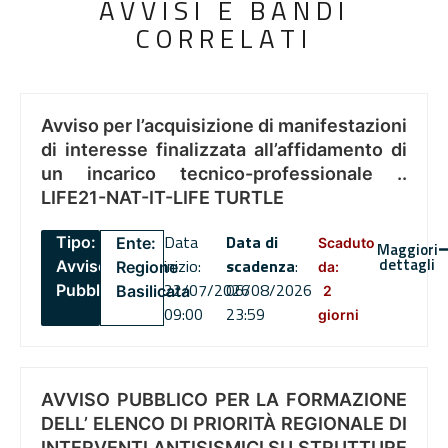
AVVISI E BANDI
CORRELATI
Avviso per l’acquisizione di manifestazioni
di interesse finalizzata all’affidamento di
un incarico tecnico-professionale ..
LIFE21-NAT-IT-LIFE TURTLE
Data
Data di
Tipo:
Ente:
Scaduto
Maggiori
dettagli
inizio:
scadenza
:
Avviso
Regione
da:
22/07/2026
06/08/2026
Pubblico
Basilicata
2
09:00
23:59
giorni
AVVISO PUBBLICO PER LA FORMAZIONE
DELL’ ELENCO DI PRIORITÀ REGIONALE DI
INTERVENTI ANTISISMICI SU STRUTTURE