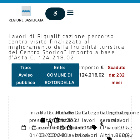
Lavori di Riqualificazione percorso
centro visite finalizzato al
miglioramento della fruibilità turistica
del Centro Storico” Importo a base
d’Asta €. 124.218,02.-
Importo
€
Tipo:
Ente:
Scaduto
124.218,02
Avviso
COMUNE DI
da: 232
pubblico
ROTONDELLA
mesi
Inizio
Data
Scadenza:
Numero
Data
Data
Data
Categoria
Categoria
Importo
Categorie
presentazione
di
04/04/2007
atto:
atto:
di
di
lavori
servizi
oneri
lavori
istanze:
pubblicazione:
10:00
determina
28/02/2007
inizio
fine
CPV:
CPV:
sicurezza:
(DPR
01/03/2007
01/03/2007
178
lavori:
lavori:
Lavori
Altri
11.648,97
2000):