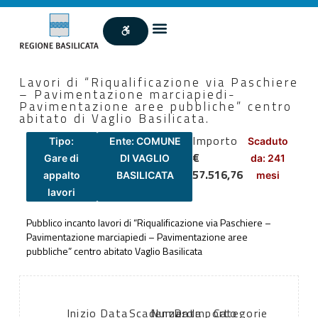
Lavori di “Riqualificazione via Paschiere
– Pavimentazione marciapiedi-
Pavimentazione aree pubbliche” centro
abitato di Vaglio Basilicata.
Importo
Tipo:
Ente: COMUNE
Scaduto
€
Gare di
DI VAGLIO
da: 241
57.516,76
appalto
BASILICATA
mesi
lavori
Pubblico incanto lavori di “Riqualificazione via Paschiere –
Pavimentazione marciapiedi – Pavimentazione aree
pubbliche” centro abitato Vaglio Basilicata
Inizio
Data
Scadenza:
Numero
Data
Importo
Categorie