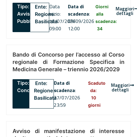
Data
Data di
Tipo:
Ente:
Giorni
Maggiori
dettagli
inizio:
scadenza
:
Avviso
Regione
alla
16/07/2026
09/09/2026
Pubblico
Basilicata
scadenza:
09:00
12:00
34
Bando di Concorso per l’accesso al Corso
regionale di Formazione Specifica in
Medicina Generale – triennio 2026/2029
Data di
Tipo:
Ente:
Scaduto
Maggiori
dettagli
scadenza
:
Concorsi
Regione
da:
27/07/2026
Basilicata
10
23:59
giorni
Avviso di manifestazione di interesse