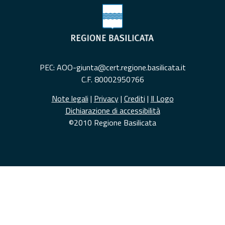
PEC: AOO-giunta@cert.regione.basilicata.it
C.F. 80002950766
Note legali
|
Privacy
|
Crediti
|
Il Logo
Dichiarazione di accessibilità
©2010 Regione Basilicata