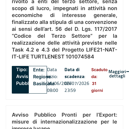
rivolto a enti del terzo settore, senza
scopo di lucro, impegnati in attività non
economiche di interesse generale,
finalizzato alla stipula di una convenzione
ai sensi dell’art. 56 del D. Lgs. 117/2017
“Codice del Terzo Settore” per la
realizzazione delle attività previste nelle
Task 4.2 e 4.3 del Progetto LIFE21-NAT-
IT-LIFE TURTLENEST 101074584
Data
Data di
Tipo:
Ente:
Scaduto
Maggiori
dettagli
inizio:
scadenza
:
Avviso
Regione
da:
26/06/2026
06/07/2026
Pubblico
Basilicata
31
08:00
23:59
giorni
Avviso Pubblico Pronti per l’Export:
misure di internazionalizzazione per le
imprese lucane