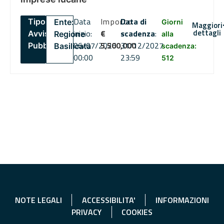
Data
Importo
Data di
Tipo:
Ente:
Giorni
Maggiori
dettagli
inizio:
€
scadenza
:
Avviso
Regione
alla
06/07/2026
5,500,000
31/12/2027
Pubblico
Basilicata
scadenza:
00:00
23:59
512
NOTE LEGALI
ACCESSIBILITA'
INFORMAZIONI
PRIVACY
COOKIES