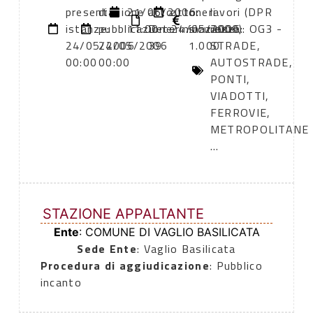
presentazione
di
21/06/2006
atto:
atto:
oneri
lavori (DPR
istanze:
pubblicazione:
11:00
Determinazione
24/05/2006
sicurezza:
2000): OG3 -
24/05/2006
24/05/2006
39
1.000
STRADE,
00:00
00:00
AUTOSTRADE,
PONTI,
VIADOTTI,
FERROVIE,
METROPOLITANE
...
STAZIONE APPALTANTE
Ente
: COMUNE DI VAGLIO BASILICATA
Sede Ente
: Vaglio Basilicata
Procedura di aggiudicazione
: Pubblico
incanto