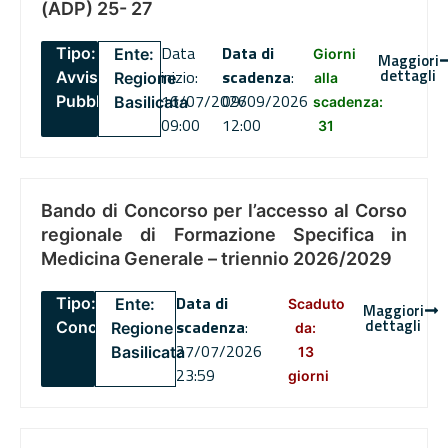
(ADP) 25- 27
Data
Data di
Tipo:
Ente:
Giorni
Maggiori
dettagli
inizio:
scadenza
:
Avviso
Regione
alla
16/07/2026
09/09/2026
Pubblico
Basilicata
scadenza:
09:00
12:00
31
Bando di Concorso per l’accesso al Corso
regionale di Formazione Specifica in
Medicina Generale – triennio 2026/2029
Data di
Tipo:
Ente:
Scaduto
Maggiori
dettagli
scadenza
:
Concorsi
Regione
da:
27/07/2026
Basilicata
13
23:59
giorni