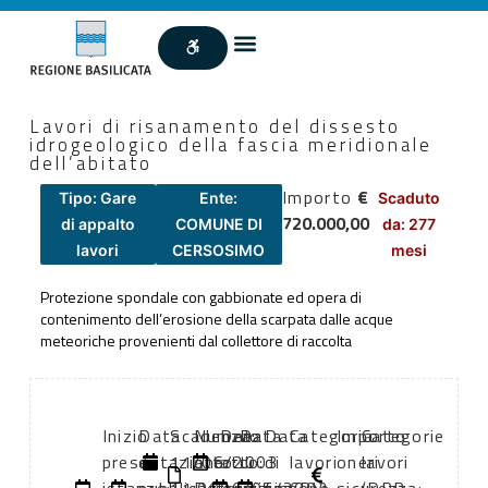
Lavori di risanamento del dissesto
idrogeologico della fascia meridionale
dell’abitato
Importo
€
Tipo: Gare
Ente:
Scaduto
720.000,00
di appalto
COMUNE DI
da: 277
lavori
CERSOSIMO
mesi
Protezione spondale con gabbionate ed opera di
contenimento dell’erosione della scarpata dalle acque
meteoriche provenienti dal collettore di raccolta
Inizio
Data
Scadenza:
Numero
Data
Data
Data
Categoria
Importo
Categorie
presentazione
di
11/06/2003
atto:
atto:
di
di
lavori
oneri
lavori