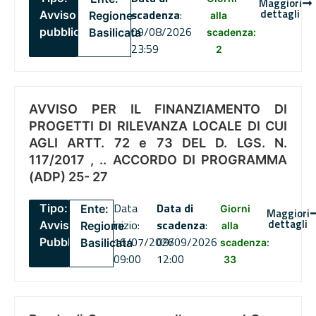
Maggiori
dettagli
scadenza
:
Avviso
Regione
alla
09/08/2026
pubblico
Basilicata
scadenza:
23:59
2
AVVISO PER IL FINANZIAMENTO DI
PROGETTI DI RILEVANZA LOCALE DI CUI
AGLI ARTT. 72 e 73 DEL D. LGS. N.
117/2017 , .. ACCORDO DI PROGRAMMA
(ADP) 25- 27
Data
Data di
Tipo:
Ente:
Giorni
Maggiori
dettagli
inizio:
scadenza
:
Avviso
Regione
alla
16/07/2026
09/09/2026
Pubblico
Basilicata
scadenza:
09:00
12:00
33