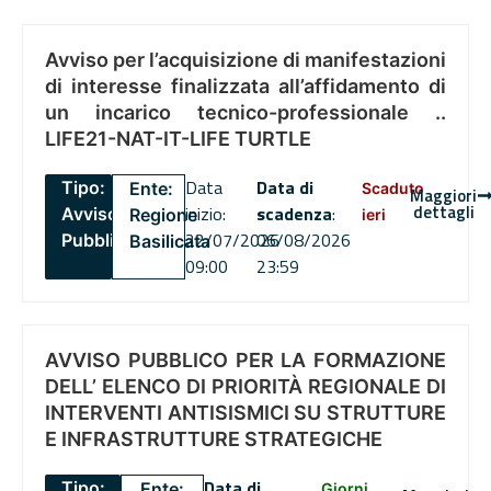
Avviso per l’acquisizione di manifestazioni
di interesse finalizzata all’affidamento di
un incarico tecnico-professionale ..
LIFE21-NAT-IT-LIFE TURTLE
Data
Data di
Tipo:
Ente:
Scaduto
Maggiori
dettagli
inizio:
scadenza
:
Avviso
Regione
ieri
22/07/2026
06/08/2026
Pubblico
Basilicata
09:00
23:59
AVVISO PUBBLICO PER LA FORMAZIONE
DELL’ ELENCO DI PRIORITÀ REGIONALE DI
INTERVENTI ANTISISMICI SU STRUTTURE
E INFRASTRUTTURE STRATEGICHE
Data di
Tipo:
Ente:
Giorni