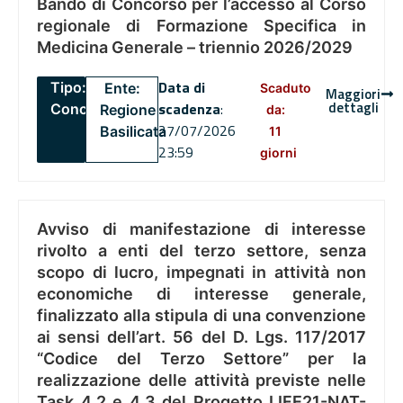
Bando di Concorso per l’accesso al Corso
regionale di Formazione Specifica in
Medicina Generale – triennio 2026/2029
Data di
Tipo:
Ente:
Scaduto
Maggiori
dettagli
scadenza
:
Concorsi
Regione
da:
27/07/2026
Basilicata
11
23:59
giorni
Avviso di manifestazione di interesse
rivolto a enti del terzo settore, senza
scopo di lucro, impegnati in attività non
economiche di interesse generale,
finalizzato alla stipula di una convenzione
ai sensi dell’art. 56 del D. Lgs. 117/2017
“Codice del Terzo Settore” per la
realizzazione delle attività previste nelle
Task 4.2 e 4.3 del Progetto LIFE21-NAT-