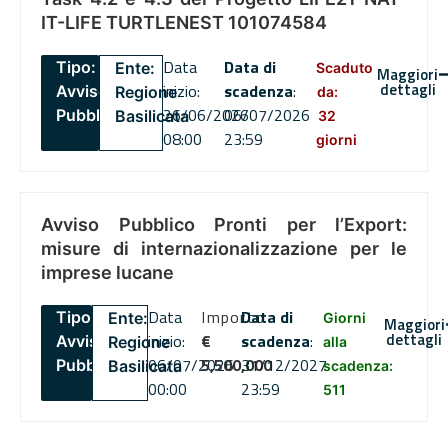
IT-LIFE TURTLENEST 101074584
Data
Data di
Tipo:
Ente:
Scaduto
Maggiori
dettagli
inizio:
scadenza
:
Avviso
Regione
da:
26/06/2026
06/07/2026
Pubblico
Basilicata
32
08:00
23:59
giorni
Avviso Pubblico Pronti per l’Export:
misure di internazionalizzazione per le
imprese lucane
Data
Importo
Data di
Tipo:
Ente:
Giorni
Maggiori
dettagli
inizio:
€
scadenza
:
Avviso
Regione
alla
06/07/2026
5,500,000
31/12/2027
Pubblico
Basilicata
scadenza:
00:00
23:59
511