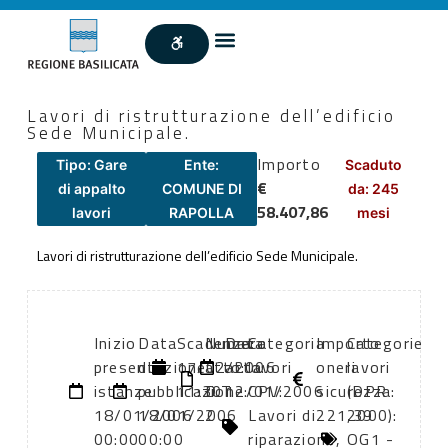
Lavori di ristrutturazione dell’edificio
Sede Municipale.
Importo
Tipo: Gare
Ente:
Scaduto
€
di appalto
COMUNE DI
da: 245
58.407,86
lavori
RAPOLLA
mesi
Lavori di ristrutturazione dell’edificio Sede Municipale.
Inizio
Data
Scadenza:
Numero
Data
Categoria
Importo
Categorie
presentazione
di
17/02/2006
atto:
atto:
lavori
oneri
lavori
istanze:
pubblicazione:
11:30
D.T.
12/01/2006
CPV:
sicurezza:
(DPR
18/01/2006
18/01/2006
2
Lavori di
221,39
2000):
00:00
00:00
riparazione,
OG1 -