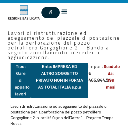
Lavori di ristrutturazione ed
adeguamento del piazzale di postazione
per la perforazione del pozzo
petrolifero Gorgoglione 2 – Bando a
seguito annullamento precedente
aggiudicazione.
Importo
Tipo:
Ente: IMPRESA ED
Scaduto
€
Gare
ALTRO SOGGETTO
da:
466.844,51
di
PRIVATO NON IN FORMA
199
appalto
AS TOTAL ITALIA s.p.a
mesi
lavori
Lavori di ristrutturazione ed adeguamento del piazzale di
postazione per la perforazione del pozzo petrolifero
Gorgoglione 2 in località Cugno dell’Acero” – Progetto Tempa
Rossa