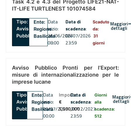
Task 4.2 e 4.3 del Progetto LIFE21-NAT-
IT-LIFE TURTLENEST 101074584
Data
Data di
Tipo:
Ente:
Scaduto
Maggiori
dettagli
inizio:
scadenza
:
Avviso
Regione
da:
26/06/2026
06/07/2026
Pubblico
Basilicata
31
08:00
23:59
giorni
Avviso Pubblico Pronti per l’Export:
misure di internazionalizzazione per le
imprese lucane
Data
Importo
Data di
Tipo:
Ente:
Giorni
Maggiori
dettagli
inizio:
€
scadenza
:
Avviso
Regione
alla
06/07/2026
5,500,000
31/12/2027
Pubblico
Basilicata
scadenza:
00:00
23:59
512