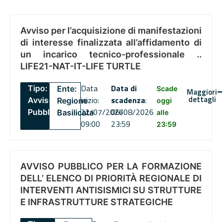
Avviso per l’acquisizione di manifestazioni
di interesse finalizzata all’affidamento di
un incarico tecnico-professionale ..
LIFE21-NAT-IT-LIFE TURTLE
Data
Data di
Tipo:
Ente:
Scade
Maggiori
dettagli
inizio:
scadenza
:
Avviso
Regione
oggi
22/07/2026
06/08/2026
Pubblico
Basilicata
alle
09:00
23:59
23:59
AVVISO PUBBLICO PER LA FORMAZIONE
DELL’ ELENCO DI PRIORITÀ REGIONALE DI
INTERVENTI ANTISISMICI SU STRUTTURE
E INFRASTRUTTURE STRATEGICHE