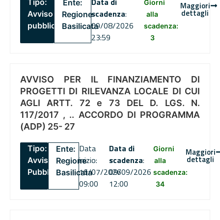
Data di
Tipo:
Ente:
Giorni
Maggiori
dettagli
scadenza
:
Avviso
Regione
alla
09/08/2026
pubblico
Basilicata
scadenza:
23:59
3
AVVISO PER IL FINANZIAMENTO DI
PROGETTI DI RILEVANZA LOCALE DI CUI
AGLI ARTT. 72 e 73 DEL D. LGS. N.
117/2017 , .. ACCORDO DI PROGRAMMA
(ADP) 25- 27
Data
Data di
Tipo:
Ente:
Giorni
Maggiori
dettagli
inizio:
scadenza
:
Avviso
Regione
alla
16/07/2026
09/09/2026
Pubblico
Basilicata
scadenza:
09:00
12:00
34