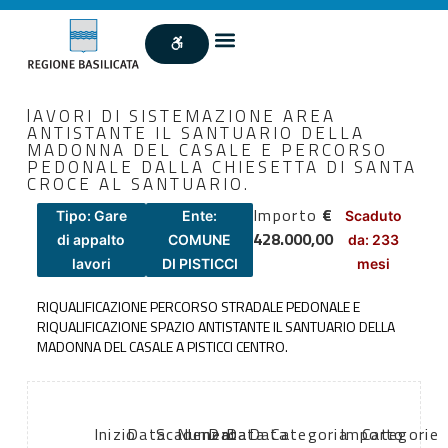
lAVORI DI SISTEMAZIONE AREA
ANTISTANTE IL SANTUARIO DELLA
MADONNA DEL CASALE E PERCORSO
PEDONALE DALLA CHIESETTA DI SANTA
CROCE AL SANTUARIO.
Importo
€
Tipo: Gare
Ente:
Scaduto
428.000,00
di appalto
COMUNE
da: 233
lavori
DI PISTICCI
mesi
RIQUALIFICAZIONE PERCORSO STRADALE PEDONALE E
RIQUALIFICAZIONE SPAZIO ANTISTANTE IL SANTUARIO DELLA
MADONNA DEL CASALE A PISTICCI CENTRO.
Inizio
Data
Scadenza:
Numero
Data
Data
Data
Categoria
Importo
Categorie