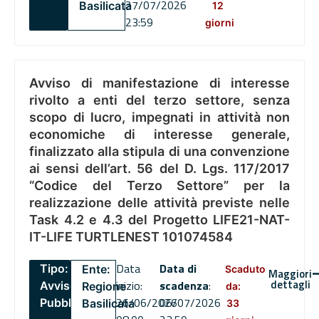
27/07/2026
Basilicata
12
23:59
giorni
Avviso di manifestazione di interesse
rivolto a enti del terzo settore, senza
scopo di lucro, impegnati in attività non
economiche di interesse generale,
finalizzato alla stipula di una convenzione
ai sensi dell’art. 56 del D. Lgs. 117/2017
“Codice del Terzo Settore” per la
realizzazione delle attività previste nelle
Task 4.2 e 4.3 del Progetto LIFE21-NAT-
IT-LIFE TURTLENEST 101074584
Data
Data di
Tipo:
Ente:
Scaduto
Maggiori
dettagli
inizio:
scadenza
:
Avviso
Regione
da:
26/06/2026
06/07/2026
Pubblico
Basilicata
33