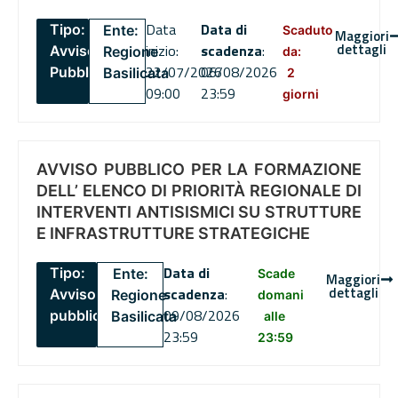
Data
Data di
Tipo:
Ente:
Scaduto
Maggiori
dettagli
inizio:
scadenza
:
Avviso
Regione
da:
22/07/2026
06/08/2026
Pubblico
Basilicata
2
09:00
23:59
giorni
AVVISO PUBBLICO PER LA FORMAZIONE
DELL’ ELENCO DI PRIORITÀ REGIONALE DI
INTERVENTI ANTISISMICI SU STRUTTURE
E INFRASTRUTTURE STRATEGICHE
Data di
Tipo:
Ente:
Scade
Maggiori
dettagli
scadenza
:
Avviso
Regione
domani
09/08/2026
pubblico
Basilicata
alle
23:59
23:59