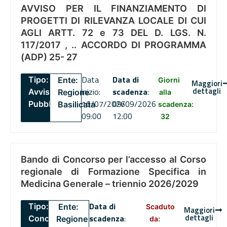
AVVISO PER IL FINANZIAMENTO DI
PROGETTI DI RILEVANZA LOCALE DI CUI
AGLI ARTT. 72 e 73 DEL D. LGS. N.
117/2017 , .. ACCORDO DI PROGRAMMA
(ADP) 25- 27
Data
Data di
Tipo:
Ente:
Giorni
Maggiori
dettagli
inizio:
scadenza
:
Avviso
Regione
alla
16/07/2026
09/09/2026
Pubblico
Basilicata
scadenza:
09:00
12:00
32
Bando di Concorso per l’accesso al Corso
regionale di Formazione Specifica in
Medicina Generale – triennio 2026/2029
Data di
Tipo:
Ente:
Scaduto
Maggiori
dettagli
scadenza
:
Concorsi
Regione
da: