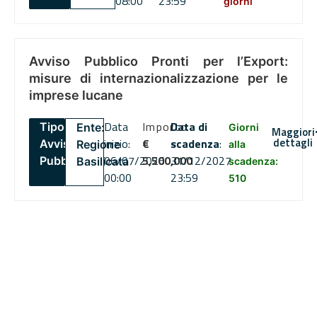
08:00
23:59
giorni
Avviso Pubblico Pronti per l’Export:
misure di internazionalizzazione per le
imprese lucane
Data
Importo
Data di
Tipo:
Ente:
Giorni
Maggiori
dettagli
inizio:
€
scadenza
:
Avviso
Regione
alla
06/07/2026
5,500,000
31/12/2027
Pubblico
Basilicata
scadenza:
00:00
23:59
510