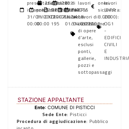
presentazione
di
26/02/2007
atto:
atto:
di
di
lavori
oneri
lavori
istanze:
pubblicazione:
12:00
DETERMINA
07/12/2006
inizio
fine
CPV:
sicurezza:
(DPR
31/01/2007
31/01/2007
DIRIGENZIALE
lavori:
lavori:
Lavori di
8.000
2000):
00:00
00:00
195
01/04/2007
31/07/2007
costruzione
OG1
di opere
-
d'arte,
EDIFICI
esclusi
CIVILI
ponti,
E
gallerie,
INDUSTRI
pozzi e
sottopassaggi
STAZIONE APPALTANTE
Ente
: COMUNE DI PISTICCI
Sede Ente
: Pisticci
Procedura di aggiudicazione
: Pubblico
incanto