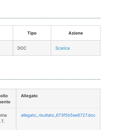
Tipo
Azione
DOC
Scarica
ollo
Allegato
ento
mina
allegato_risultato_673f5b5ee6727.doc
.T.