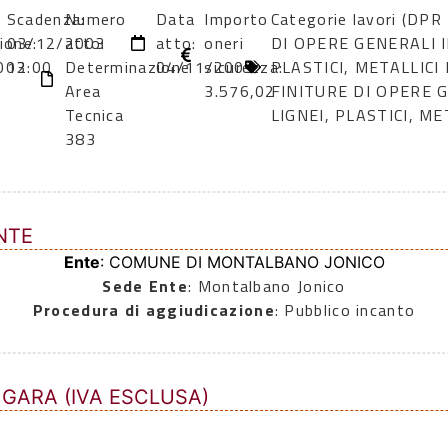
Scadenza:
Numero
Data
Importo
Categorie lavori (DPR
ione:
03/12/2003
atto:
atto:
oneri
DI OPERE GENERALI I
003
12:00
Determinazione
04/11/2003
sicurezza:
PLASTICI, METALLICI
Area
3.576,02
FINITURE DI OPERE 
Tecnica
LIGNEI, PLASTICI, ME
383
NTE
Ente
: COMUNE DI MONTALBANO JONICO
Sede Ente
: Montalbano Jonico
Procedura di aggiudicazione
: Pubblico incanto
 GARA (IVA ESCLUSA)