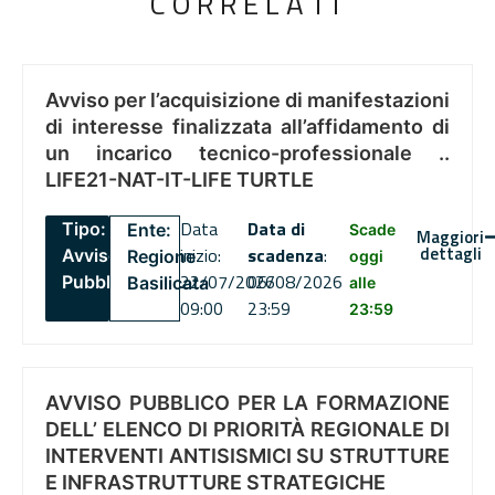
CORRELATI
Avviso per l’acquisizione di manifestazioni
di interesse finalizzata all’affidamento di
un incarico tecnico-professionale ..
LIFE21-NAT-IT-LIFE TURTLE
Data
Data di
Tipo:
Ente:
Scade
Maggiori
dettagli
inizio:
scadenza
:
Avviso
Regione
oggi
22/07/2026
06/08/2026
Pubblico
Basilicata
alle
09:00
23:59
23:59
AVVISO PUBBLICO PER LA FORMAZIONE
DELL’ ELENCO DI PRIORITÀ REGIONALE DI
INTERVENTI ANTISISMICI SU STRUTTURE
E INFRASTRUTTURE STRATEGICHE