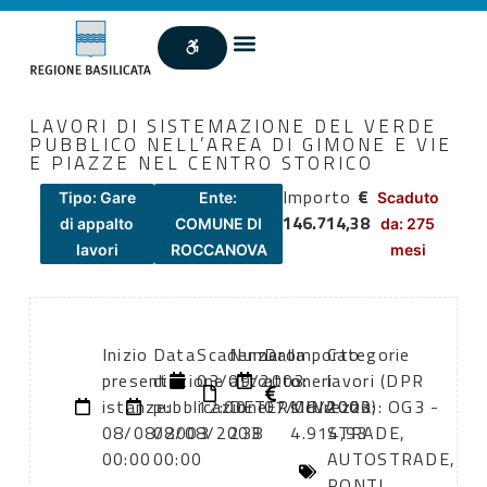
LAVORI DI SISTEMAZIONE DEL VERDE
PUBBLICO NELL’AREA DI GIMONE E VIE
E PIAZZE NEL CENTRO STORICO
Importo
€
Tipo: Gare
Ente:
Scaduto
146.714,38
di appalto
COMUNE DI
da: 275
lavori
ROCCANOVA
mesi
Inizio
Data
Scadenza:
Numero
Data
Importo
Categorie
presentazione
di
03/09/2003
atto:
atto:
oneri
lavori (DPR
istanze:
pubblicazione:
12:00
DETERMINA
07/08/2003
sicurezza:
2000): OG3 -
08/08/2003
08/08/2003
238
4.914,93
STRADE,
00:00
00:00
AUTOSTRADE,
PONTI,