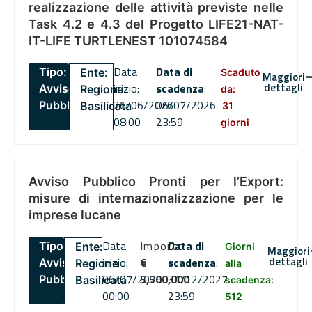
realizzazione delle attività previste nelle
Task 4.2 e 4.3 del Progetto LIFE21-NAT-
IT-LIFE TURTLENEST 101074584
Data
Data di
Tipo:
Ente:
Scaduto
Maggiori
dettagli
inizio:
scadenza
:
Avviso
Regione
da:
26/06/2026
06/07/2026
Pubblico
Basilicata
31
08:00
23:59
giorni
Avviso Pubblico Pronti per l’Export:
misure di internazionalizzazione per le
imprese lucane
Data
Importo
Data di
Tipo:
Ente:
Giorni
Maggiori
dettagli
inizio:
€
scadenza
:
Avviso
Regione
alla
06/07/2026
5,500,000
31/12/2027
Pubblico
Basilicata
scadenza:
00:00
23:59
512