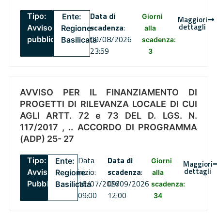
Data di
Tipo:
Ente:
Giorni
Maggiori
dettagli
scadenza
:
Avviso
Regione
alla
09/08/2026
pubblico
Basilicata
scadenza:
23:59
3
AVVISO PER IL FINANZIAMENTO DI
PROGETTI DI RILEVANZA LOCALE DI CUI
AGLI ARTT. 72 e 73 DEL D. LGS. N.
117/2017 , .. ACCORDO DI PROGRAMMA
(ADP) 25- 27
Data
Data di
Tipo:
Ente:
Giorni
Maggiori
dettagli
inizio:
scadenza
:
Avviso
Regione
alla
16/07/2026
09/09/2026
Pubblico
Basilicata
scadenza:
09:00
12:00
34