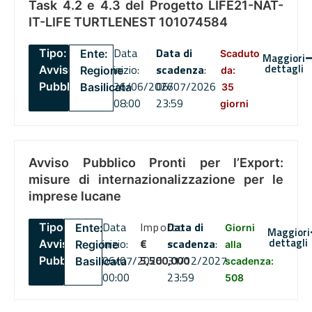
Task 4.2 e 4.3 del Progetto LIFE21-NAT-
IT-LIFE TURTLENEST 101074584
Data
Data di
Tipo:
Ente:
Scaduto
Maggiori
dettagli
inizio:
scadenza
:
Avviso
Regione
da:
26/06/2026
06/07/2026
Pubblico
Basilicata
35
08:00
23:59
giorni
Avviso Pubblico Pronti per l’Export:
misure di internazionalizzazione per le
imprese lucane
Data
Importo
Data di
Tipo:
Ente:
Giorni
Maggiori
dettagli
inizio:
€
scadenza
:
Avviso
Regione
alla
06/07/2026
5,500,000
31/12/2027
Pubblico
Basilicata
scadenza:
00:00
23:59
508