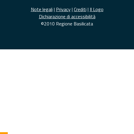
Note legali
|
Privacy
|
Crediti
|
Il Logo
Dichiarazione di accessibilità
©2010 Regione Basilicata