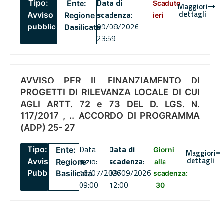
Data di
Tipo:
Ente:
Scaduto
Maggiori
dettagli
scadenza
:
Avviso
Regione
ieri
09/08/2026
pubblico
Basilicata
23:59
AVVISO PER IL FINANZIAMENTO DI
PROGETTI DI RILEVANZA LOCALE DI CUI
AGLI ARTT. 72 e 73 DEL D. LGS. N.
117/2017 , .. ACCORDO DI PROGRAMMA
(ADP) 25- 27
Data
Data di
Tipo:
Ente:
Giorni
Maggiori
dettagli
inizio:
scadenza
:
Avviso
Regione
alla
16/07/2026
09/09/2026
Pubblico
Basilicata
scadenza:
09:00
12:00
30