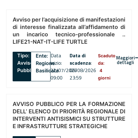
Avviso per l’acquisizione di manifestazioni
di interesse finalizzata all’affidamento di
un incarico tecnico-professionale ..
LIFE21-NAT-IT-LIFE TURTLE
Data
Data di
Tipo:
Ente:
Scaduto
Maggiori
dettagli
inizio:
scadenza
:
Avviso
Regione
da:
22/07/2026
06/08/2026
Pubblico
Basilicata
4
09:00
23:59
giorni
AVVISO PUBBLICO PER LA FORMAZIONE
DELL’ ELENCO DI PRIORITÀ REGIONALE DI
INTERVENTI ANTISISMICI SU STRUTTURE
E INFRASTRUTTURE STRATEGICHE