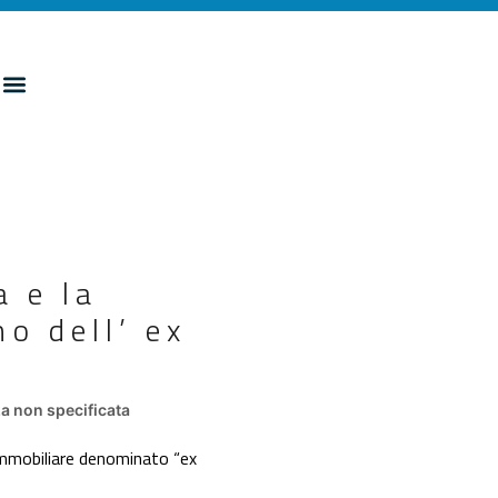
a e la
no dell’ ex
a non specificata
 immobiliare denominato “ex