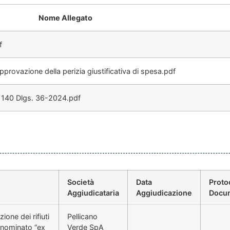
Nome Allegato
f
rovazione della perizia giustificativa di spesa.pdf
140 Dlgs. 36-2024.pdf
Società
Data
Proto
Aggiudicataria
Aggiudicazione
Docu
one dei rifiuti
Pellicano
denominato “ex
Verde SpA