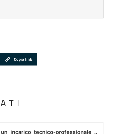
Copia link
ATI
 un incarico tecnico-professionale ..