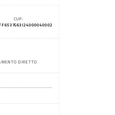
CUP:
FF6537
G63I24000040002
DAMENTO DIRETTO