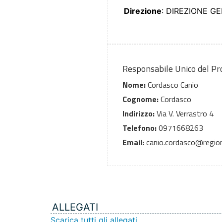
Direzione
: DIREZIONE G
Responsabile Unico del P
Nome:
Cordasco Canio
Cognome:
Cordasco
Indirizzo:
Via V. Verrastro 4
Telefono:
0971668263
Email:
canio.cordasco@regione
ALLEGATI
Scarica tutti gli allegati