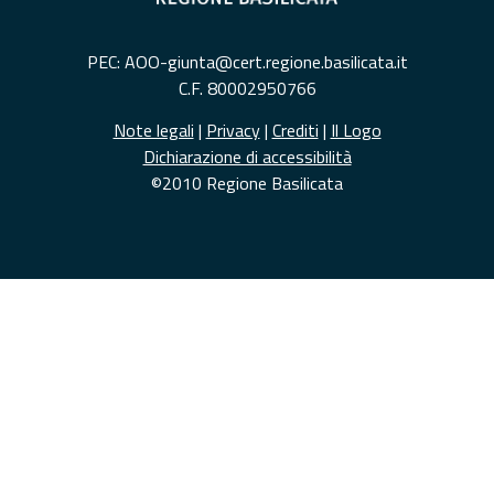
PEC: AOO-giunta@cert.regione.basilicata.it
C.F. 80002950766
Note legali
|
Privacy
|
Crediti
|
Il Logo
Dichiarazione di accessibilità
©2010 Regione Basilicata