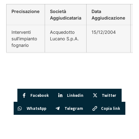
Precisazione
Società
Data
P
Aggiudicataria
Aggiudicazione
D
Interventi
Acquedotto
15/12/2004
E
sull’impianto
Lucano S.p.A.
g
fognario
Facebook
Linkedin
Twitter
WhatsApp
Telegram
Copia link