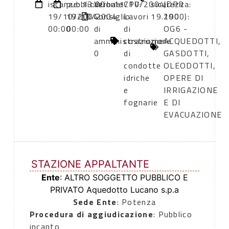
istanze:
pubblicazione:
13:00
Verbale
11/10/2004
CPV:
sicurezza:
(DPR
19/10/2004
19/10/2004
Consiglio
Lavori
19.190
2000):
00:00
00:00
di
di
OG6 -
amministraziome
costruzione
ACQUEDOTTI,
0
di
GASDOTTI,
condotte
OLEODOTTI,
idriche
OPERE DI
e
IRRIGAZIONE
fognarie
E DI
EVACUAZIONE
STAZIONE APPALTANTE
Ente
: ALTRO SOGGETTO PUBBLICO E
PRIVATO Aquedotto Lucano s.p.a
Sede Ente
: Potenza
Procedura di aggiudicazione
: Pubblico
incanto