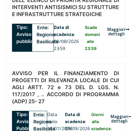
DELL’ ELENCO DI PRIORITÀ REGIONALE DI
INTERVENTI ANTISISMICI SU STRUTTURE
E INFRASTRUTTURE STRATEGICHE
Data di
Tipo:
Ente:
Scade
Maggiori
dettagli
scadenza
:
Avviso
Regione
domani
09/08/2026
pubblico
Basilicata
alle
23:59
23:59
AVVISO PER IL FINANZIAMENTO DI
PROGETTI DI RILEVANZA LOCALE DI CUI
AGLI ARTT. 72 e 73 DEL D. LGS. N.
117/2017 , .. ACCORDO DI PROGRAMMA
(ADP) 25- 27
Data
Data di
Tipo:
Ente:
Giorni
Maggiori
dettagli
inizio:
scadenza
:
Avviso
Regione
alla
16/07/2026
09/09/2026
Pubblico
Basilicata
scadenza: