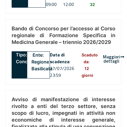
09:00
12:00
32
Bando di Concorso per l’accesso al Corso
regionale di Formazione Specifica in
Medicina Generale – triennio 2026/2029
Data di
Tipo:
Ente:
Scaduto
Maggiori
dettagli
scadenza
:
Concorsi
Regione
da:
27/07/2026
Basilicata
12
23:59
giorni
Avviso di manifestazione di interesse
rivolto a enti del terzo settore, senza
scopo di lucro, impegnati in attività non
economiche di interesse generale,
finalizzato alla stipula di una convenzione