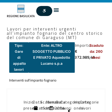
Lavori per interventi urgenti
all’impianto fognario del centro storico
del comune di Garaguso (MT)
Importo
Tipo:
Ente: ALTRO
Scaduto
€
Gare
SOGGETTO PUBBLICO
da: 260
372.989,49
di
E PRIVATO Aquedotto
mesi
appalto
Lucano s.p.a
lavori
Interventi sull’impianto fognario
Inizio
Data
Scadenza:
Numero
Data
Categoria
Importo
Categorie
presentazione
di
15/11/2004
atto:
atto:
lavori
oneri
lavori