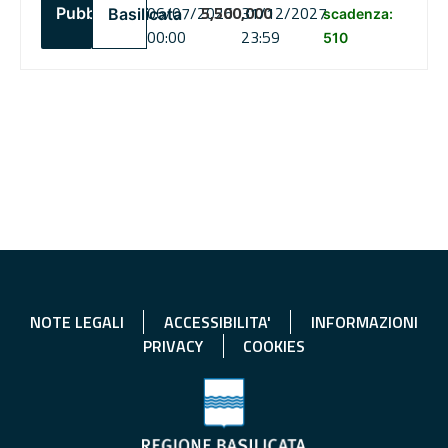
06/07/2026
5,500,000
31/12/2027
Pubblico
Basilicata
scadenza:
00:00
23:59
510
NOTE LEGALI
ACCESSIBILITA'
INFORMAZIONI
PRIVACY
COOKIES