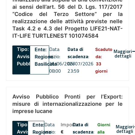
ai sensi dell’art. 56 del D. Lgs. 117/2017
“Codice del Terzo Settore” per la
realizzazione delle attività previste nelle
Task 4.2 e 4.3 del Progetto LIFE21-NAT-
IT-LIFE TURTLENEST 101074584
Data
Data di
Tipo:
Ente:
Scaduto
Maggiori
dettagli
inizio:
scadenza
:
Avviso
Regione
da:
26/06/2026
06/07/2026
Pubblico
Basilicata
33
08:00
23:59
giorni
Avviso Pubblico Pronti per l’Export:
misure di internazionalizzazione per le
imprese lucane
Data
Importo
Data di
Tipo:
Ente:
Giorni
Maggiori
dettagli
inizio:
€
scadenza
:
Avviso
Regione
alla