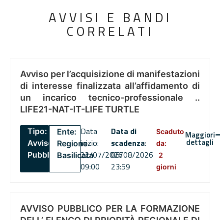
AVVISI E BANDI
CORRELATI
Avviso per l’acquisizione di manifestazioni
di interesse finalizzata all’affidamento di
un incarico tecnico-professionale ..
LIFE21-NAT-IT-LIFE TURTLE
Data
Data di
Tipo:
Ente:
Scaduto
Maggiori
dettagli
inizio:
scadenza
:
Avviso
Regione
da:
22/07/2026
06/08/2026
Pubblico
Basilicata
2
09:00
23:59
giorni
AVVISO PUBBLICO PER LA FORMAZIONE