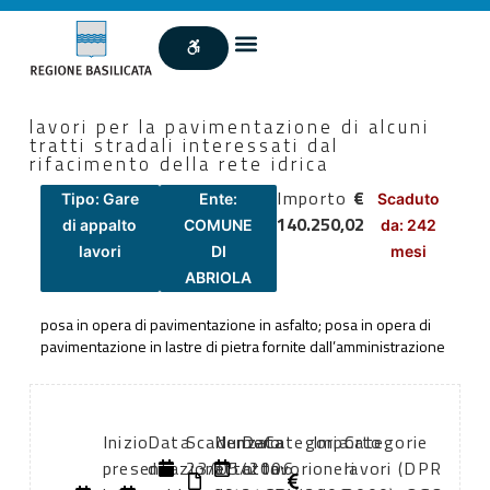
lavori per la pavimentazione di alcuni
tratti stradali interessati dal
rifacimento della rete idrica
Importo
€
Tipo: Gare
Ente:
Scaduto
140.250,02
di appalto
COMUNE
da: 242
lavori
DI
mesi
ABRIOLA
posa in opera di pavimentazione in asfalto; posa in opera di
pavimentazione in lastre di pietra fornite dall’amministrazione
Inizio
Data
Scadenza:
Numero
Data
Categoria
Importo
Categorie
presentazione
di
23/05/2006
atto:
atto:
lavori
oneri
lavori (DPR