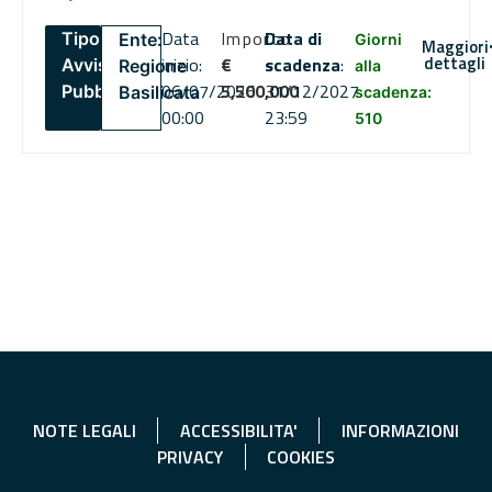
Data
Importo
Data di
Tipo:
Ente:
Giorni
Maggiori
dettagli
inizio:
€
scadenza
:
Avviso
Regione
alla
06/07/2026
5,500,000
31/12/2027
Pubblico
Basilicata
scadenza:
00:00
23:59
510
NOTE LEGALI
ACCESSIBILITA'
INFORMAZIONI
PRIVACY
COOKIES