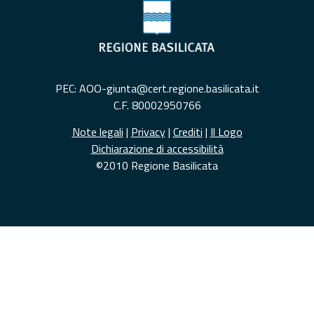
PEC: AOO-giunta@cert.regione.basilicata.it
C.F. 80002950766
Note legali
|
Privacy
|
Crediti
|
Il Logo
Dichiarazione di accessibilità
©2010 Regione Basilicata