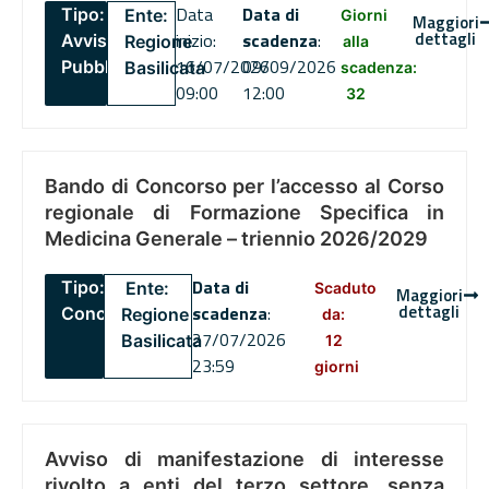
Data
Data di
Tipo:
Ente:
Giorni
Maggiori
dettagli
inizio:
scadenza
:
Avviso
Regione
alla
16/07/2026
09/09/2026
Pubblico
Basilicata
scadenza:
09:00
12:00
32
Bando di Concorso per l’accesso al Corso
regionale di Formazione Specifica in
Medicina Generale – triennio 2026/2029
Data di
Tipo:
Ente:
Scaduto
Maggiori
dettagli
scadenza
:
Concorsi
Regione
da:
27/07/2026
Basilicata
12
23:59
giorni
Avviso di manifestazione di interesse
rivolto a enti del terzo settore, senza