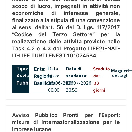
scopo di lucro, impegnati in attività non
economiche di interesse generale,
finalizzato alla stipula di una convenzione
ai sensi dell’art. 56 del D. Lgs. 117/2017
“Codice del Terzo Settore” per la
realizzazione delle attività previste nelle
Task 4.2 e 4.3 del Progetto LIFE21-NAT-
IT-LIFE TURTLENEST 101074584
Data
Data di
Tipo:
Ente:
Scaduto
Maggiori
dettagli
inizio:
scadenza
:
Avviso
Regione
da:
26/06/2026
06/07/2026
Pubblico
Basilicata
33
08:00
23:59
giorni
Avviso Pubblico Pronti per l’Export:
misure di internazionalizzazione per le
imprese lucane