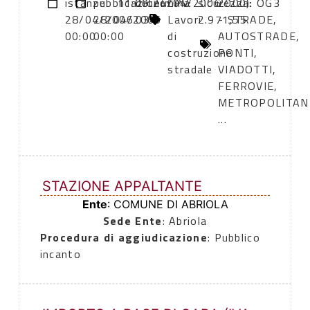
istanze:
pubblicazione:
11:00
determina
24/04/2006
CPV:
sicurezza:
2000): OG3
28/04/2006
28/04/2006
034
Lavori
2.971,55
- STRADE,
00:00
00:00
di
AUTOSTRADE,
costruzione
PONTI,
stradale
VIADOTTI,
FERROVIE,
METROPOLITAN
...
STAZIONE APPALTANTE
Ente
: COMUNE DI ABRIOLA
Sede Ente
: Abriola
Procedura di aggiudicazione
: Pubblico
incanto