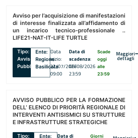
Avviso per l’acquisizione di manifestazioni
di interesse finalizzata all’affidamento di
un incarico tecnico-professionale ..
LIFE21-NAT-IT-LIFE TURTLE
Data
Data di
Tipo:
Ente:
Scade
Maggiori
dettagli
inizio:
scadenza
:
Avviso
Regione
oggi
22/07/2026
06/08/2026
Pubblico
Basilicata
alle
09:00
23:59
23:59
AVVISO PUBBLICO PER LA FORMAZIONE
DELL’ ELENCO DI PRIORITÀ REGIONALE DI
INTERVENTI ANTISISMICI SU STRUTTURE
E INFRASTRUTTURE STRATEGICHE
Data di
Tipo:
Ente:
Giorni