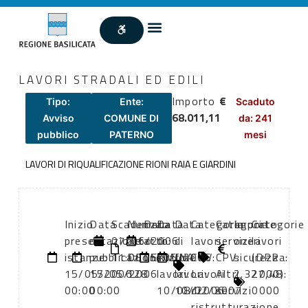
LAVORI STRADALI ED EDILI
Importo
€
Tipo:
Ente:
Scaduto
68.011,11
Avviso
COMUNE DI
da: 241
pubblico
PATERNO
mesi
LAVORI DI RIQUALIFICAZIONE RIONI RAIA E GIARDINI
Inizio
Data
Scadenza:
Numero
Data
Data
Data
Categoria
Categoria
Importo
Categorie
presentazione
di
07/06/2006
atto:
atto:
di
di
lavori
servizi
oneri
lavori
istanze:
pubblicazione:
11:00
DETERMINA
05/05/2006
inizio
fine
CPV:
CPV:
sicurezza:
(DPR
15/05/2006
15/05/2006
128
lavori:
lavori:
Lavori
Altri
2.327,48
2000):
00:00
00:00
10/08/2006
10/02/2007
di
servizi
0000
ristrutturazione
-