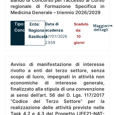
Bando di Concorso per l’accesso al Corso
regionale di Formazione Specifica in
Medicina Generale – triennio 2026/2029
Data di
Tipo:
Ente:
Scaduto
Maggiori
dettagli
scadenza
:
Concorsi
Regione
da:
27/07/2026
Basilicata
10
23:59
giorni
Avviso di manifestazione di interesse
rivolto a enti del terzo settore, senza
scopo di lucro, impegnati in attività non
economiche di interesse generale,
finalizzato alla stipula di una convenzione
ai sensi dell’art. 56 del D. Lgs. 117/2017
“Codice del Terzo Settore” per la
realizzazione delle attività previste nelle
Task 4.2 e 4.3 del Progetto LIFE21-NAT-