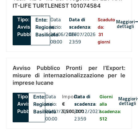
IT-LIFE TURTLENEST 101074584
Data
Data di
Tipo:
Ente:
Scaduto
Maggiori
dettagli
inizio:
scadenza
:
Avviso
Regione
da:
26/06/2026
06/07/2026
Pubblico
Basilicata
31
08:00
23:59
giorni
Avviso Pubblico Pronti per l’Export:
misure di internazionalizzazione per le
imprese lucane
Data
Importo
Data di
Tipo:
Ente:
Giorni
Maggiori
dettagli
inizio:
€
scadenza
:
Avviso
Regione
alla
06/07/2026
5,500,000
31/12/2027
Pubblico
Basilicata
scadenza:
00:00
23:59
512