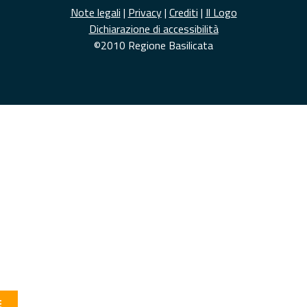
Note legali
|
Privacy
|
Crediti
|
Il Logo
Dichiarazione di accessibilità
©2010 Regione Basilicata