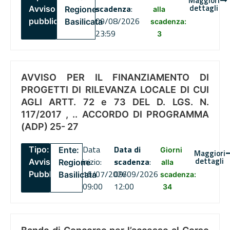
Maggiori
dettagli
scadenza
:
Avviso
Regione
alla
09/08/2026
pubblico
Basilicata
scadenza:
23:59
3
AVVISO PER IL FINANZIAMENTO DI
PROGETTI DI RILEVANZA LOCALE DI CUI
AGLI ARTT. 72 e 73 DEL D. LGS. N.
117/2017 , .. ACCORDO DI PROGRAMMA
(ADP) 25- 27
Data
Data di
Tipo:
Ente:
Giorni
Maggiori
dettagli
inizio:
scadenza
:
Avviso
Regione
alla
16/07/2026
09/09/2026
Pubblico
Basilicata
scadenza:
09:00
12:00
34