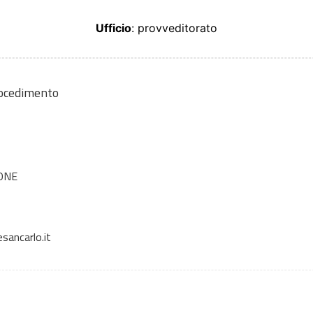
Ufficio
: provveditorato
rocedimento
ONE
sancarlo.it