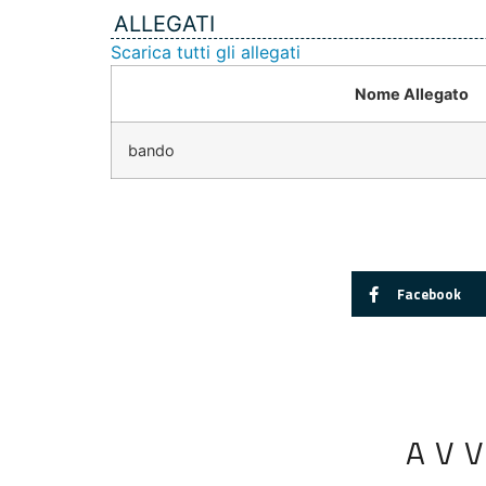
ALLEGATI
Scarica tutti gli allegati
Nome Allegato
bando
Facebook
AV