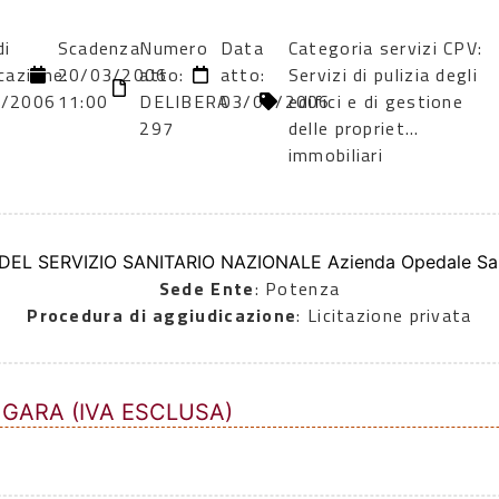
di
Scadenza:
Numero
Data
Categoria servizi CPV:
cazione:
20/03/2006
atto:
atto:
Servizi di pulizia degli
3/2006
11:00
DELIBERA
03/03/2006
edifici e di gestione
297
delle propriet…
immobiliari
 DEL SERVIZIO SANITARIO NAZIONALE Azienda Opedale Sa
Sede Ente
: Potenza
Procedura di aggiudicazione
: Licitazione privata
 GARA (IVA ESCLUSA)