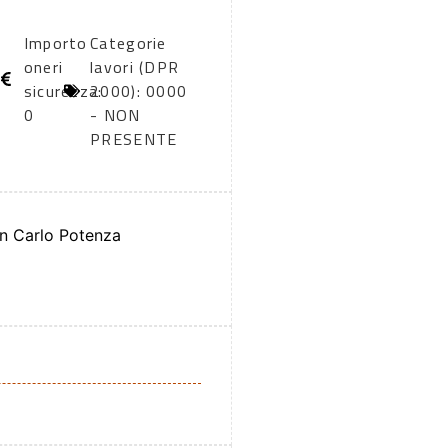
Importo
Categorie
oneri
lavori (DPR
sicurezza:
2000): 0000
0
- NON
PRESENTE
n Carlo Potenza