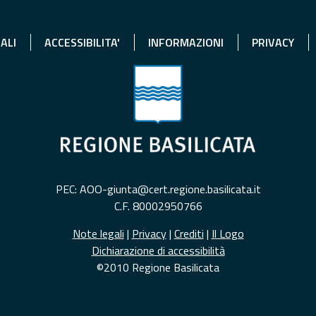
ALI
ACCESSIBILITA'
INFORMAZIONI
PRIVACY
PEC: AOO-giunta@cert.regione.basilicata.it
C.F. 80002950766
Note legali
|
Privacy
|
Crediti
|
Il Logo
Dichiarazione di accessibilità
©2010 Regione Basilicata