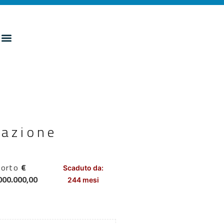
cazione
porto
€
Scaduto da:
000.000,00
244 mesi