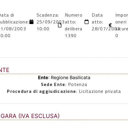
Data di
Scadenza:
Numero
Data
Impo
ubblicazione:
25/09/2003
atto:
atto:
oneri
11/08/2003
10:00
delibera
28/07/2003
sicur
00:00
1390
0
NTE
Ente
: Regione Basilicata
Sede Ente
: Potenza
Procedura di aggiudicazione
: Licitazione privata
 GARA (IVA ESCLUSA)