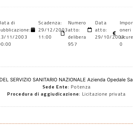
Data di
Scadenza:
Numero
Data
Impo
pubblicazione:
29/12/2003
atto:
atto:
oneri
23/11/2003
11:00
delibera
29/10/2003
sicur
00:00
957
0
 DEL SERVIZIO SANITARIO NAZIONALE Azienda Opedale Sa
Sede Ente
: Potenza
Procedura di aggiudicazione
: Licitazione privata