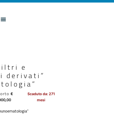
iltri e
i derivati”
tologia”
orto
€
Scaduto da: 271
000,00
mesi
 Immunoematologia”