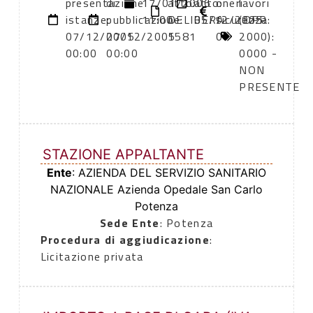
presentazione
di
17/01/2006
atto:
atto:
oneri
lavori
istanze:
pubblicazione:
11:00
DELIBERA
05/12/2005
sicurezza:
(DPR
07/12/2005
07/12/2005
1581
0
2000):
00:00
00:00
0000 -
NON
PRESENTE
STAZIONE APPALTANTE
Ente
: AZIENDA DEL SERVIZIO SANITARIO
NAZIONALE Azienda Opedale San Carlo
Potenza
Sede Ente
: Potenza
Procedura di aggiudicazione
:
Licitazione privata