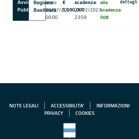
dettagli
inizio:
€
scadenza
:
Avviso
Regione
alla
06/07/2026
5,500,000
31/12/2027
Pubblico
Basilicata
scadenza:
00:00
23:59
508
NOTE LEGALI
ACCESSIBILITA'
INFORMAZIONI
PRIVACY
COOKIES