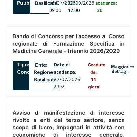
16/07/2026
09/09/2026
Pubblico
Basilicata
scadenza:
09:00
12:00
30
Bando di Concorso per l’accesso al Corso
regionale di Formazione Specifica in
Medicina Generale – triennio 2026/2029
Data di
Tipo:
Ente:
Scaduto
Maggiori
dettagli
scadenza
:
Concorsi
Regione
da:
27/07/2026
Basilicata
14
23:59
giorni
Avviso di manifestazione di interesse
rivolto a enti del terzo settore, senza
scopo di lucro, impegnati in attività non
economiche di interesse generale,