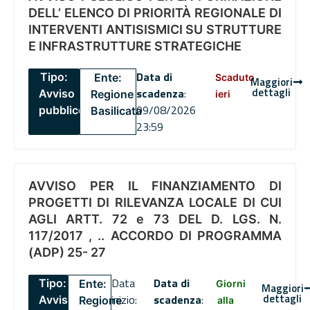
DELL’ ELENCO DI PRIORITÀ REGIONALE DI
INTERVENTI ANTISISMICI SU STRUTTURE
E INFRASTRUTTURE STRATEGICHE
Data di
Tipo:
Ente:
Scaduto
Maggiori
dettagli
scadenza
:
Avviso
Regione
ieri
09/08/2026
pubblico
Basilicata
23:59
AVVISO PER IL FINANZIAMENTO DI
PROGETTI DI RILEVANZA LOCALE DI CUI
AGLI ARTT. 72 e 73 DEL D. LGS. N.
117/2017 , .. ACCORDO DI PROGRAMMA
(ADP) 25- 27
Data
Data di
Tipo:
Ente:
Giorni
Maggiori
dettagli
inizio:
scadenza
:
Avviso
Regione
alla