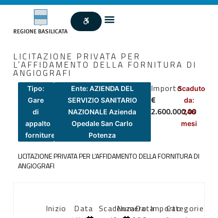
LICITAZIONE PRIVATA PER
L’AFFIDAMENTO DELLA FORNITURA DI
ANGIOGRAFI
Importo
Tipo:
Ente: AZIENDA DEL
Scaduto
€
Gare
SERVIZIO SANITARIO
da:
2.600.000,00
di
NAZIONALE Azienda
246
appalto
Opedale San Carlo
mesi
forniture
Potenza
LICITAZIONE PRIVATA PER L’AFFIDAMENTO DELLA FORNITURA DI
ANGIOGRAFI
Inizio
Data
Scadenza:
Numero
Data
Importo
Categorie