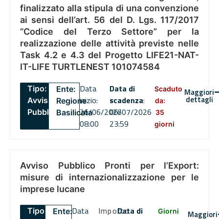
finalizzato alla stipula di una convenzione
ai sensi dell’art. 56 del D. Lgs. 117/2017
“Codice del Terzo Settore” per la
realizzazione delle attività previste nelle
Task 4.2 e 4.3 del Progetto LIFE21-NAT-
IT-LIFE TURTLENEST 101074584
Data
Data di
Tipo:
Ente:
Scaduto
Maggiori
dettagli
inizio:
scadenza
:
Avviso
Regione
da:
26/06/2026
06/07/2026
Pubblico
Basilicata
35
08:00
23:59
giorni
Avviso Pubblico Pronti per l’Export:
misure di internazionalizzazione per le
imprese lucane
Data
Importo
Data di
Tipo:
Ente:
Giorni
Maggiori