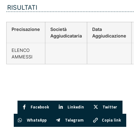
RISULTATI
Precisazione
Società
Data
P
Aggiudicataria
Aggiudicazione
D
ELENCO
AMMESSI
Facebook
Linkedin
Twitter
WhatsApp
Telegram
Copia link