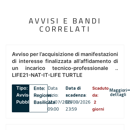
AVVISI E BANDI
CORRELATI
Avviso per l’acquisizione di manifestazioni
di interesse finalizzata all’affidamento di
un incarico tecnico-professionale ..
LIFE21-NAT-IT-LIFE TURTLE
Data
Data di
Tipo:
Ente:
Scaduto
Maggiori
dettagli
inizio:
scadenza
:
Avviso
Regione
da:
22/07/2026
06/08/2026
Pubblico
Basilicata
2
09:00
23:59
giorni