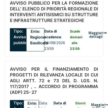
AVVISO PUBBLICO PER LA FORMAZIONE
DELL’ ELENCO DI PRIORITÀ REGIONALE DI
INTERVENTI ANTISISMICI SU STRUTTURE
E INFRASTRUTTURE STRATEGICHE
Data di
Tipo:
Ente:
Scade
Maggiori
dettagli
scadenza
:
Avviso
Regione
domani
09/08/2026
pubblico
Basilicata
alle
23:59
23:59
AVVISO PER IL FINANZIAMENTO DI
PROGETTI DI RILEVANZA LOCALE DI CUI
AGLI ARTT. 72 e 73 DEL D. LGS. N.
117/2017 , .. ACCORDO DI PROGRAMMA
(ADP) 25- 27
Data
Data di
Tipo:
Ente:
Giorni
Maggiori