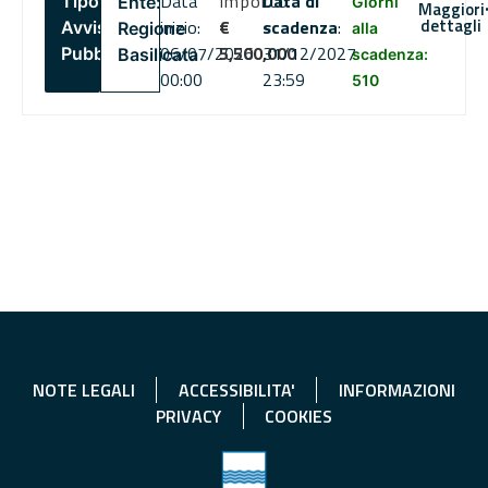
Data
Importo
Data di
Tipo:
Ente:
Giorni
Maggiori
dettagli
inizio:
€
scadenza
:
Avviso
Regione
alla
06/07/2026
5,500,000
31/12/2027
Pubblico
Basilicata
scadenza:
00:00
23:59
510
NOTE LEGALI
ACCESSIBILITA'
INFORMAZIONI
PRIVACY
COOKIES