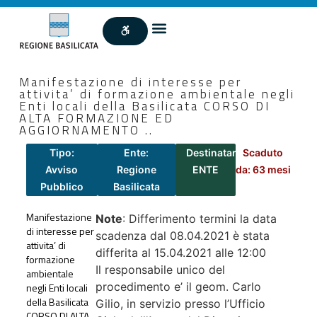
Manifestazione di interesse per
attivita’ di formazione ambientale negli
Enti locali della Basilicata CORSO DI
ALTA FORMAZIONE ED
AGGIORNAMENTO ..
Tipo:
Ente:
Destinatari:
Scaduto
Avviso
Regione
ENTE
da: 63 mesi
Pubblico
Basilicata
Manifestazione
Note
: Differimento termini la data
di interesse per
scadenza dal 08.04.2021 è stata
attivita’ di
differita al 15.04.2021 alle 12:00
formazione
Il responsabile unico del
ambientale
procedimento e’ il geom. Carlo
negli Enti locali
della Basilicata
Gilio, in servizio presso l’Ufficio
CORSO DI ALTA