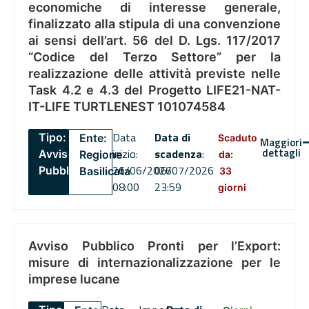
economiche di interesse generale,
finalizzato alla stipula di una convenzione
ai sensi dell’art. 56 del D. Lgs. 117/2017
“Codice del Terzo Settore” per la
realizzazione delle attività previste nelle
Task 4.2 e 4.3 del Progetto LIFE21-NAT-
IT-LIFE TURTLENEST 101074584
Data
Data di
Tipo:
Ente:
Scaduto
Maggiori
dettagli
inizio:
scadenza
:
Avviso
Regione
da:
26/06/2026
06/07/2026
Pubblico
Basilicata
33
08:00
23:59
giorni
Avviso Pubblico Pronti per l’Export:
misure di internazionalizzazione per le
imprese lucane