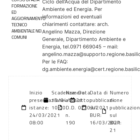
Ciclo dell’Acqua del Dipartimento
FORMAZIONE
Ambiente ed Energia. Per
ED
informazioni ed eventuali
AGGIORNAMENTO
chiarimenti contattare: arch.
TECNICO
AMBIENTALE NEI
Angelino Mazza, Direzione
COMUNI
Generale, Dipartimento Ambiente e
Energia, tel.0971 669045 – mail:
angelino.mazza@supporto.regione.basilica
Per le FAQ:
dg.ambiente.energia@cert.regione.basilica
Inizio
Scadenza:
Numero
Data
Data di
Numero
presentazione
15/04/2021
atto:
atto:
pubblicazione
di
istanze:
10:00
D.D.
02/03/2021
sul
pubblicazio
24/03/2021
n.
BUR:
sul
08:00
190
16/03/2021
BUR:
21