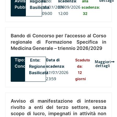
dettagli
inizio:
scadenza
:
Avviso
Regione
alla
16/07/2026
09/09/2026
Pubblico
Basilicata
scadenza:
09:00
12:00
32
Bando di Concorso per l’accesso al Corso
regionale di Formazione Specifica in
Medicina Generale – triennio 2026/2029
Data di
Tipo:
Ente:
Scaduto
Maggiori
dettagli
scadenza
:
Concorsi
Regione
da:
27/07/2026
Basilicata
12
23:59
giorni
Avviso di manifestazione di interesse
rivolto a enti del terzo settore, senza
scopo di lucro, impegnati in attività non