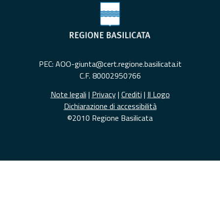
PEC: AOO-giunta@cert.regione.basilicata.it
C.F. 80002950766
Note legali
|
Privacy
|
Crediti
|
Il Logo
Dichiarazione di accessibilità
©2010 Regione Basilicata