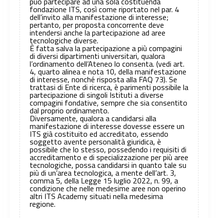
può partecipare ad una sola costituenda
fondazione ITS, così come riportato nel par. 4
dell’invito alla manifestazione di interesse;
pertanto, per proposta concorrente deve
intendersi anche la partecipazione ad aree
tecnologiche diverse.
È fatta salva la partecipazione a più compagini
di diversi dipartimenti universitari, qualora
l’ordinamento dell’Ateneo lo consenta. (vedi art.
4, quarto alinea e nota 10, della manifestazione
di interesse, nonché risposta alla FAQ 73). Se
trattasi di Ente di ricerca, è parimenti possibile la
partecipazione di singoli Istituti a diverse
compagini fondative, sempre che sia consentito
dal proprio ordinamento.
Diversamente, qualora a candidarsi alla
manifestazione di interesse dovesse essere un
ITS già costituito ed accreditato, essendo
soggetto avente personalità giuridica, è
possibile che lo stesso, possedendo i requisiti di
accreditamento e di specializzazione per più aree
tecnologiche, possa candidarsi in quanto tale su
più di un’area tecnologica, a mente dell’art. 3,
comma 5, della Legge 15 luglio 2022, n. 99, a
condizione che nelle medesime aree non operino
altri ITS Academy situati nella medesima
regione.