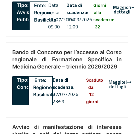
Data
Data di
Tipo:
Ente:
Giorni
Maggiori
dettagli
inizio:
scadenza
:
Avviso
Regione
alla
16/07/2026
09/09/2026
Pubblico
Basilicata
scadenza:
09:00
12:00
32
Bando di Concorso per l’accesso al Corso
regionale di Formazione Specifica in
Medicina Generale – triennio 2026/2029
Data di
Tipo:
Ente:
Scaduto
Maggiori
dettagli
scadenza
:
Concorsi
Regione
da:
27/07/2026
Basilicata
12
23:59
giorni
Avviso di manifestazione di interesse