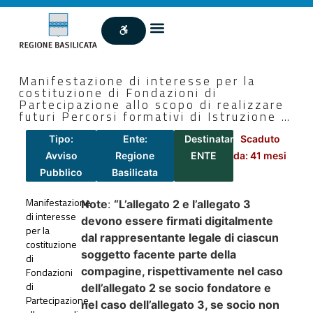
Manifestazione di interesse per la
costituzione di Fondazioni di
Partecipazione allo scopo di realizzare
futuri Percorsi formativi di Istruzione …
Tipo:
Ente:
Destinatari:
Scaduto
Avviso
Regione
ENTE
da: 41 mesi
Pubblico
Basilicata
Manifestazione
Note
:
“L’allegato 2 e l’allegato 3
di interesse
devono essere firmati digitalmente
per la
dal rappresentante legale di ciascun
costituzione
soggetto facente parte della
di
compagine, rispettivamente nel caso
Fondazioni
di
dell’allegato 2 se socio fondatore e
Partecipazione
nel caso dell’allegato 3, se socio non