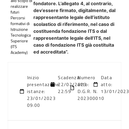
allo scopo di
fondatore. L’allegato 4, al contrario,
realizzare
dev’essere firmato, digitalmente, dal
futuri
rappresentante legale dell’istituto
Percorsi
formativi di
scolastico di riferimento, nel caso di
Istruzione
costituenda fondazione ITS o dal
Tecnologica
rappresentante legale dell’ITS, nel
Superiore
caso di fondazione ITS già costituita
(ITS
ed accreditata”.
Academy)
Inizio
Scadenza:
Numero
Data
presentazione
22/02/2023
atto:
atto:
istanze:
22:59
D.G.R. N.
13/01/202
23/01/2023
202300010
09:00