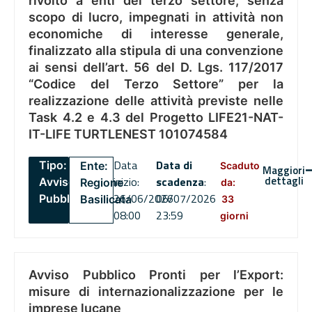
rivolto a enti del terzo settore, senza
scopo di lucro, impegnati in attività non
economiche di interesse generale,
finalizzato alla stipula di una convenzione
ai sensi dell’art. 56 del D. Lgs. 117/2017
“Codice del Terzo Settore” per la
realizzazione delle attività previste nelle
Task 4.2 e 4.3 del Progetto LIFE21-NAT-
IT-LIFE TURTLENEST 101074584
Data
Data di
Tipo:
Ente:
Scaduto
Maggiori
dettagli
inizio:
scadenza
:
Avviso
Regione
da:
26/06/2026
06/07/2026
Pubblico
Basilicata
33
08:00
23:59
giorni
Avviso Pubblico Pronti per l’Export:
misure di internazionalizzazione per le
imprese lucane