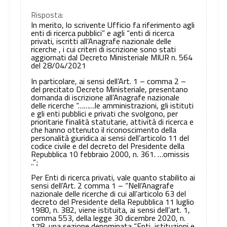
Risposta:
In merito, lo scrivente Ufficio fa riferimento agli
enti di ricerca pubblici” e agli “enti di ricerca
privati, iscritti all’Anagrafe nazionale delle
ricerche , i cui criteri di iscrizione sono stati
aggiornati dal Decreto Ministeriale MIUR n. 564
del 28/04/2021
In particolare, ai sensi dell’Art. 1 – comma 2 –
del precitato Decreto Ministeriale, presentano
domanda di iscrizione all’Anagrafe nazionale
delle ricerche “………le amministrazioni, gli istituti
e gli enti pubblici e privati che svolgono, per
prioritarie finalità statutarie, attività di ricerca e
che hanno ottenuto il riconoscimento della
personalità giuridica ai sensi dell’articolo 11 del
codice civile e del decreto del Presidente della
Repubblica 10 febbraio 2000, n. 361. …omissis
..”;
Per Enti di ricerca privati, vale quanto stabilito ai
sensi dell’Art. 2 comma 1 – “Nell’Anagrafe
nazionale delle ricerche di cui all’articolo 63 del
decreto del Presidente della Repubblica 11 luglio
1980, n. 382, viene istituita, ai sensi dell’art. 1,
comma 553, della legge 30 dicembre 2020, n.
178, una sezione denominata “Enti, istituzioni e