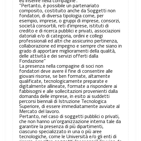
ed inserire nella compagine”.
“Pertanto, è possibile un partenariato
composito, costituito anche da Soggetti non
fondatori, di diversa tipologia come, per
esempio, imprese, o gruppi di imprese, consorzi,
società consortili, reti d’imprese, istituti di
credito e di ricerca pubblici e privati, associazioni
datoriali e/o di categoria, ordini e collegi
professionali ed altri che assicurino pertinenza,
collaborazione ed impegno e sempre che siano in
grado di apportare miglioramenti della qualità,
delle attività e dei servizi offerti dalla
Fondazione”
La presenza nella compagine di soci non
fondatori deve avere il fine di consentire alle
giovani risorse, se ben formate, altamente
qualificate, tecnologicamente preparate e
digitalmente allineate, formate a rispondere ai
fabbisogni e alle sollecitazioni provenienti dalla
domanda delle imprese, in esito ai suddetti
percorsi biennali di Istruzione Tecnologica
Superiore, di essere immediatamente avviate al
Mercato del lavoro.
Pertanto, nel caso di soggetti pubblici o privati,
che non hanno un’organizzazione interna tale da
garantire la presenza di più dipartimenti,
ciascuno specializzato in una o più aree
tecnologiche, come le Università e/o gli enti di