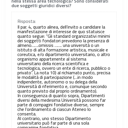
nella stessa area tecnologica? Sono considerati
due soggetti giuridici diversi?
Risposta:
Il par. 4, quarto alinea, dell’invito a candidare la
manifestazione di interesse de quo statuisce
quanto segue: “Gli standard organizzativi minimi
dei soggetti fondatori prevedono la presenza di
almeno…….omissis ……. una università o un
istituto di alta formazione artistica, musicale e
coreutica, e/o dipartimento universitario, o altro
organismo appartenente al sistema
universitario della ricerca scientifica e
tecnologica, ovvero un ente di ricerca, pubblico o
privato”. La nota 10) al richiamato punto, precisa
le modalità di partecipazione (…in modo
indipendente, autonomo o su delega della
Università di riferimento e, comunque secondo
quanto previsto dal proprio ordinamento).
In conseguenza di quanto sopra, Dipartimenti
diversi della medesima Università possono far
parte di compagini fondative diverse, sempre
che l’ordinamento di ciascun Ateneo lo
consenta.
Al contrario, uno stesso Dipartimento
universitario può far parte di una sola
compagine fondativa.