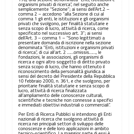
organismi privati di ricerca”, nel seguito anche
semplicemente “Sezione”; ai sensi dell’Art.2 –
comma 2 – accedono “alla Sezione di cui al
comma 1 gli enti, le istituzioni e gli organismi
privati che svolgono, per finalità statutarie e
senza scopo di lucro, attività di ricerca, come
specificato nel successivo art. 3”; ai sensi
dell’Art. 3 – comma 1 – “Sono legittimati a
presentare domanda di iscrizione nella sezione
denominata “Enti, istituzioni e organismi privati
di ricerca”, di cui all’art. 2 ……omissis……, le
fondazioni, le associazioni, gli organismi di
ricerca e ogni altro soggetto di diritto privato
senza scopo di lucro, che hanno ottenuto il
riconoscimento della personalità giuridica ai
sensi del decreto del Presidente della Repubblica
10 febbraio 2000, n. 361, e che svolgono, per
prioritarie finalità statutarie e senza scopo di
lucro, attività di ricerca finalizzata
all’ampliamento delle conoscenze culturali,
scientifiche e tecniche non connesse a specifici
e immediati obiettivi industriali o commerciali”.
Per Enti di Ricerca Pubblici si intendono gli Enti
nazionali di ricerca che svolgono attività di
ricerca nei principali settori di sviluppo delle
conoscenze e delle loro applicazioni in ambito
tecnico-scientifico. La maggior parte di essi è