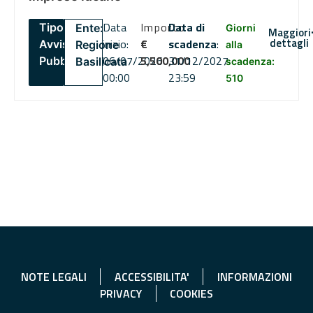
Data
Importo
Data di
Tipo:
Ente:
Giorni
Maggiori
dettagli
inizio:
€
scadenza
:
Avviso
Regione
alla
06/07/2026
5,500,000
31/12/2027
Pubblico
Basilicata
scadenza:
00:00
23:59
510
NOTE LEGALI
ACCESSIBILITA'
INFORMAZIONI
PRIVACY
COOKIES