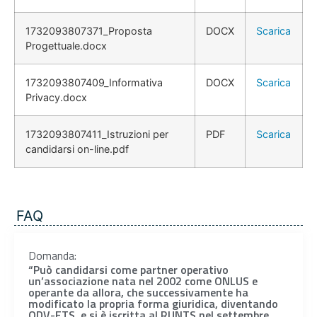
1732093807371_Proposta
DOCX
Scarica
Progettuale.docx
1732093807409_Informativa
DOCX
Scarica
Privacy.docx
1732093807411_Istruzioni per
PDF
Scarica
candidarsi on-line.pdf
FAQ
Domanda:
“Può candidarsi come partner operativo
un’associazione nata nel 2002 come ONLUS e
operante da allora, che successivamente ha
modificato la propria forma giuridica, diventando
ODV-ETS, e si è iscritta al RUNTS nel settembre