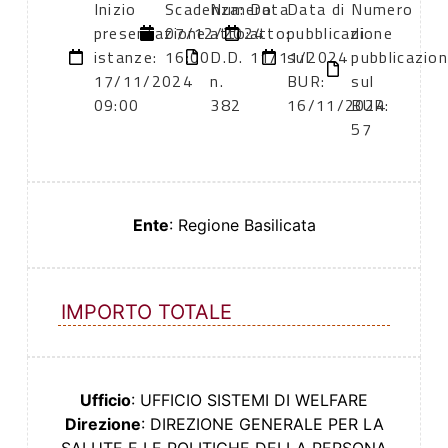
Inizio
Scadenza:
Numero
Data
Data di
Numero
presentazione
07/12/2024
atto:
atto:
pubblicazione
di
istanze:
16:00
D.D.
11/11/2024
sul
pubblicazio
17/11/2024
n.
BUR:
sul
09:00
382
16/11/2024
BUR:
57
Ente
: Regione Basilicata
IMPORTO TOTALE
Ufficio
: UFFICIO SISTEMI DI WELFARE
Direzione
: DIREZIONE GENERALE PER LA