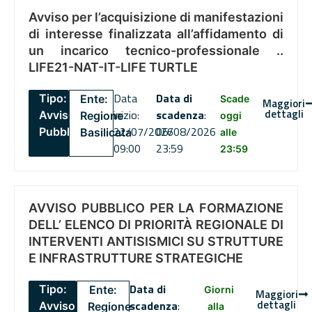
Avviso per l’acquisizione di manifestazioni
di interesse finalizzata all’affidamento di
un incarico tecnico-professionale ..
LIFE21-NAT-IT-LIFE TURTLE
Data
Data di
Tipo:
Ente:
Scade
Maggiori
dettagli
inizio:
scadenza
:
Avviso
Regione
oggi
22/07/2026
06/08/2026
Pubblico
Basilicata
alle
09:00
23:59
23:59
AVVISO PUBBLICO PER LA FORMAZIONE
DELL’ ELENCO DI PRIORITÀ REGIONALE DI
INTERVENTI ANTISISMICI SU STRUTTURE
E INFRASTRUTTURE STRATEGICHE
Data di
Tipo:
Ente:
Giorni
Maggiori
dettagli
scadenza
:
Avviso
Regione
alla