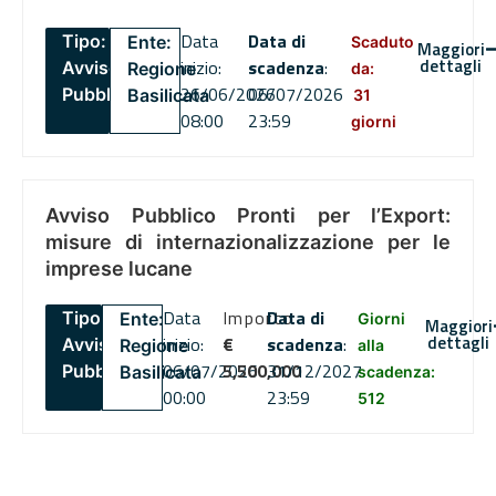
Data
Data di
Tipo:
Ente:
Scaduto
Maggiori
dettagli
inizio:
scadenza
:
Avviso
Regione
da:
26/06/2026
06/07/2026
Pubblico
Basilicata
31
08:00
23:59
giorni
Avviso Pubblico Pronti per l’Export:
misure di internazionalizzazione per le
imprese lucane
Data
Importo
Data di
Tipo:
Ente:
Giorni
Maggiori
dettagli
inizio:
€
scadenza
:
Avviso
Regione
alla
06/07/2026
5,500,000
31/12/2027
Pubblico
Basilicata
scadenza:
00:00
23:59
512