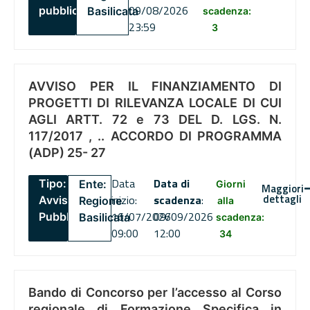
09/08/2026
pubblico
Basilicata
scadenza:
23:59
3
AVVISO PER IL FINANZIAMENTO DI
PROGETTI DI RILEVANZA LOCALE DI CUI
AGLI ARTT. 72 e 73 DEL D. LGS. N.
117/2017 , .. ACCORDO DI PROGRAMMA
(ADP) 25- 27
Data
Data di
Tipo:
Ente:
Giorni
Maggiori
dettagli
inizio:
scadenza
:
Avviso
Regione
alla
16/07/2026
09/09/2026
Pubblico
Basilicata
scadenza:
09:00
12:00
34
Bando di Concorso per l’accesso al Corso
regionale di Formazione Specifica in