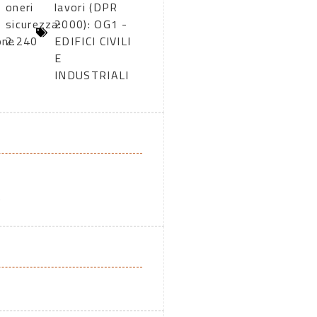
oneri
lavori (DPR
sicurezza:
2000): OG1 -
one
2.240
EDIFICI CIVILI
E
INDUSTRIALI
A