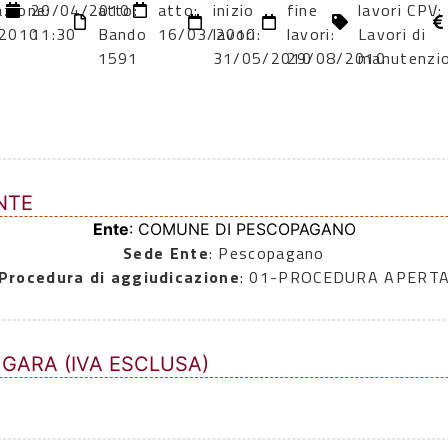
azione:
20/04/2010
atto:
atto:
inizio
fine
lavori CPV:
2010
11:30
Bando
16/03/2010
lavori:
lavori:
Lavori di
1591
31/05/2010
29/08/2010
manutenzi
NTE
Ente
: COMUNE DI PESCOPAGANO
Sede Ente
: Pescopagano
Procedura di aggiudicazione
: 01-PROCEDURA APERT
 GARA (IVA ESCLUSA)