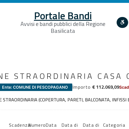
Portale Bandi
Avvisi e bandi pubblici della Regione
Basilicata
NE STRAORDINARIA CASA
Importo
€ 112.069,09
Ente: COMUNE DI PESCOPAGANO
Scad
 STRAORDINARIA (COPERTURA, PARETI, BALCONATA, INFISSI E
Scadenza:
Numero
Data
Data di
Data di
Categoria