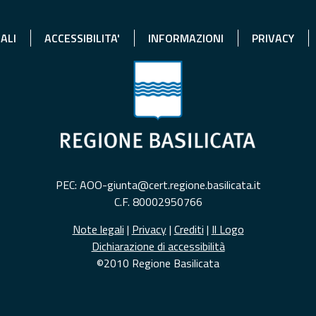
ALI
ACCESSIBILITA'
INFORMAZIONI
PRIVACY
PEC: AOO-giunta@cert.regione.basilicata.it
C.F. 80002950766
Note legali
|
Privacy
|
Crediti
|
Il Logo
Dichiarazione di accessibilità
©2010 Regione Basilicata