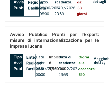
dettagli
inizio:
scadenza
:
Avviso
Regione
da:
26/06/2026
06/07/2026
Pubblico
Basilicata
33
08:00
23:59
giorni
Avviso Pubblico Pronti per l’Export:
misure di internazionalizzazione per le
imprese lucane
Data
Importo
Data di
Tipo:
Ente:
Giorni
Maggiori
dettagli
inizio:
€
scadenza
:
Avviso
Regione
alla
06/07/2026
5,500,000
31/12/2027
Pubblico
Basilicata
scadenza:
00:00
23:59
510