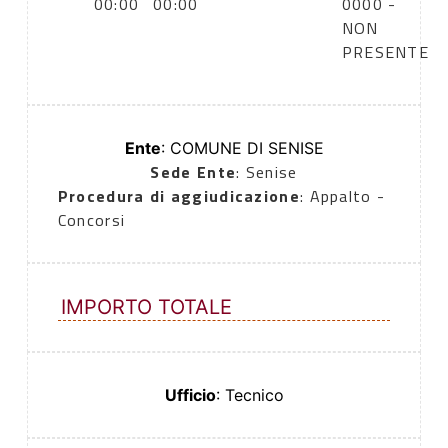
00:00
00:00
0000 -
NON
PRESENTE
Ente
: COMUNE DI SENISE
Sede Ente
: Senise
Procedura di aggiudicazione
: Appalto -
Concorsi
IMPORTO TOTALE
Ufficio
: Tecnico