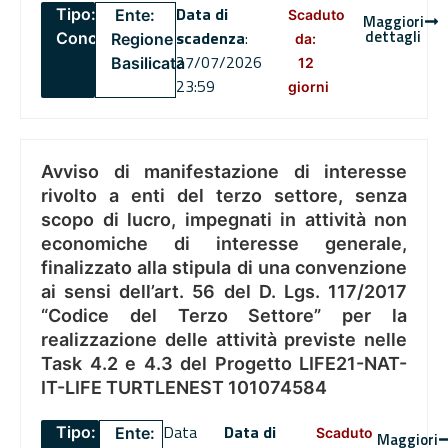
Data di
Tipo:
Ente:
Scaduto
Maggiori
dettagli
scadenza
:
Concorsi
Regione
da:
27/07/2026
Basilicata
12
23:59
giorni
Avviso di manifestazione di interesse
rivolto a enti del terzo settore, senza
scopo di lucro, impegnati in attività non
economiche di interesse generale,
finalizzato alla stipula di una convenzione
ai sensi dell’art. 56 del D. Lgs. 117/2017
“Codice del Terzo Settore” per la
realizzazione delle attività previste nelle
Task 4.2 e 4.3 del Progetto LIFE21-NAT-
IT-LIFE TURTLENEST 101074584
Data
Data di
Tipo:
Ente:
Scaduto
Maggiori