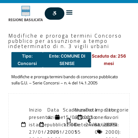
Modifiche e proroga termini Concorso
pubblico per assunzione a tempo
indeterminato di n. 3 vigili urbani
Tipo:
Ente: COMUNE DI
Scaduto da: 256
Concorsi
SENISE
mesi
Modifiche e proroga termini bando di concorso pubblicato
sulla G.U. – Serie Concorsi – n. 4 del 14.1.2005
Inizio
Data
Scadenza:
Numero
Data
Importo
Categorie
presentazione
di
15/03/2005
atto:
atto:
oneri
lavori
istanze:
pubblicazione:
11:00
Determina
24/01/2005
sicurezza:
(DPR
27/01/2005
27/01/2005
15
0
2000):