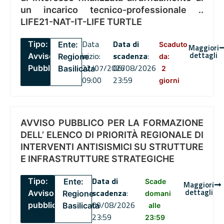
un incarico tecnico-professionale ..
LIFE21-NAT-IT-LIFE TURTLE
Data
Data di
Tipo:
Ente:
Scaduto
Maggiori
dettagli
inizio:
scadenza
:
Avviso
Regione
da:
22/07/2026
06/08/2026
Pubblico
Basilicata
2
09:00
23:59
giorni
AVVISO PUBBLICO PER LA FORMAZIONE
DELL’ ELENCO DI PRIORITÀ REGIONALE DI
INTERVENTI ANTISISMICI SU STRUTTURE
E INFRASTRUTTURE STRATEGICHE
Data di
Tipo:
Ente:
Scade
Maggiori
dettagli
scadenza
:
Avviso
Regione
domani
09/08/2026
pubblico
Basilicata
alle
23:59
23:59