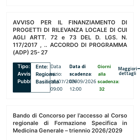
AVVISO PER IL FINANZIAMENTO DI
PROGETTI DI RILEVANZA LOCALE DI CUI
AGLI ARTT. 72 e 73 DEL D. LGS. N.
117/2017 , .. ACCORDO DI PROGRAMMA
(ADP) 25- 27
Data
Data di
Tipo:
Ente:
Giorni
Maggiori
dettagli
inizio:
scadenza
:
Avviso
Regione
alla
16/07/2026
09/09/2026
Pubblico
Basilicata
scadenza:
09:00
12:00
32
Bando di Concorso per l’accesso al Corso
regionale di Formazione Specifica in
Medicina Generale – triennio 2026/2029