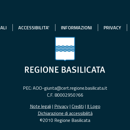
ALI
ACCESSIBILITA'
INFORMAZIONI
PRIVACY
PEC: AOO-giunta@cert.regione.basilicata.it
C.F. 80002950766
Note legali
|
Privacy
|
Crediti
|
Il Logo
Dichiarazione di accessibilità
©2010 Regione Basilicata