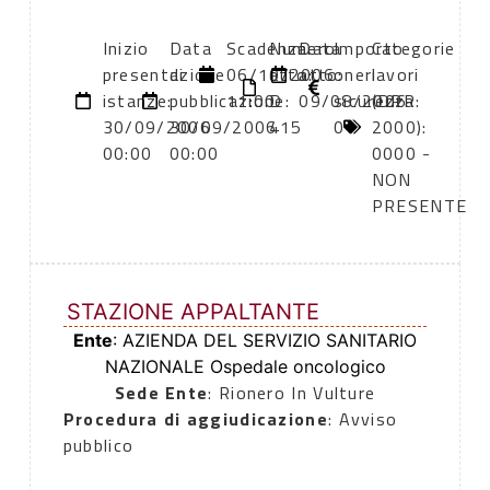
Inizio
Data
Scadenza:
Numero
Data
Importo
Categorie
presentazione
di
06/10/2006
atto:
atto:
oneri
lavori
istanze:
pubblicazione:
11:00
D
09/08/2006
sicurezza:
(DPR
30/09/2006
30/09/2006
415
0
2000):
00:00
00:00
0000 -
NON
PRESENTE
STAZIONE APPALTANTE
Ente
: AZIENDA DEL SERVIZIO SANITARIO
NAZIONALE Ospedale oncologico
Sede Ente
: Rionero In Vulture
Procedura di aggiudicazione
: Avviso
pubblico