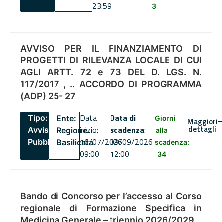
23:59
3
AVVISO PER IL FINANZIAMENTO DI
PROGETTI DI RILEVANZA LOCALE DI CUI
AGLI ARTT. 72 e 73 DEL D. LGS. N.
117/2017 , .. ACCORDO DI PROGRAMMA
(ADP) 25- 27
Data
Data di
Tipo:
Ente:
Giorni
Maggiori
dettagli
inizio:
scadenza
:
Avviso
Regione
alla
16/07/2026
09/09/2026
Pubblico
Basilicata
scadenza:
09:00
12:00
34
Bando di Concorso per l’accesso al Corso
regionale di Formazione Specifica in
Medicina Generale – triennio 2026/2029