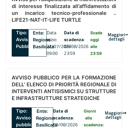
di interesse finalizzata all’affidamento di
un incarico tecnico-professionale ..
LIFE21-NAT-IT-LIFE TURTLE
Data
Data di
Tipo:
Ente:
Scade
Maggiori
dettagli
inizio:
scadenza
:
Avviso
Regione
oggi
22/07/2026
06/08/2026
Pubblico
Basilicata
alle
09:00
23:59
23:59
AVVISO PUBBLICO PER LA FORMAZIONE
DELL’ ELENCO DI PRIORITÀ REGIONALE DI
INTERVENTI ANTISISMICI SU STRUTTURE
E INFRASTRUTTURE STRATEGICHE
Data di
Tipo:
Ente:
Giorni
Maggiori
dettagli
scadenza
:
Avviso
Regione
alla
09/08/2026
pubblico
Basilicata
scadenza: