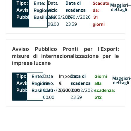
Data
Data di
Tipo:
Ente:
Scaduto
Maggiori
dettagli
inizio:
scadenza
:
Avviso
Regione
da:
26/06/2026
06/07/2026
Pubblico
Basilicata
31
08:00
23:59
giorni
Avviso Pubblico Pronti per l’Export:
misure di internazionalizzazione per le
imprese lucane
Data
Importo
Data di
Tipo:
Ente:
Giorni
Maggiori
dettagli
inizio:
€
scadenza
:
Avviso
Regione
alla
06/07/2026
5,500,000
31/12/2027
Pubblico
Basilicata
scadenza:
00:00
23:59
512