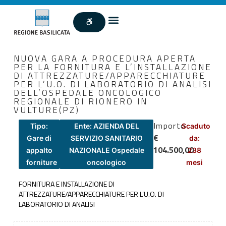
NUOVA GARA A PROCEDURA APERTA
PER LA FORNITURA E L’INSTALLAZIONE
DI ATTREZZATURE/APPARECCHIATURE
PER L’U.O. DI LABORATORIO DI ANALISI
DELL’OSPEDALE ONCOLOGICO
REGIONALE DI RIONERO IN
VULTURE(PZ)
Importo
Tipo:
Ente: AZIENDA DEL
Scaduto
€
Gare di
SERVIZIO SANITARIO
da:
104.500,00
appalto
NAZIONALE Ospedale
238
forniture
oncologico
mesi
FORNITURA E INSTALLAZIONE DI
ATTREZZATURE/APPARECCHIATURE PER L’U.O. DI
LABORATORIO DI ANALISI