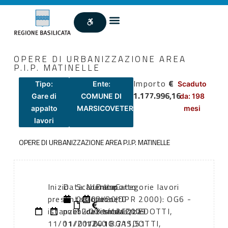
OPERE DI URBANIZZAZIONE AREA
P.I.P. MATINELLE
Importo
€
Tipo:
Ente:
Scaduto
1.177.996,16
Gare di
COMUNE DI
da: 198
appalto
MARSICOVETERE
mesi
lavori
OPERE DI URBANIZZAZIONE AREA P.I.P. MATINELLE
Inizio
Data
Scadenza:
Numero
Data
Importo
Categorie lavori
presentazione
di
08/02/2010
atto:
atto:
oneri
(DPR 2000): OG6 -
istanze:
pubblicazione:
12:00
deternina
31/12/2009
sicurezza:
ACQUEDOTTI,
11/01/2010
11/01/2010
1240
18.711,51
GASDOTTI,