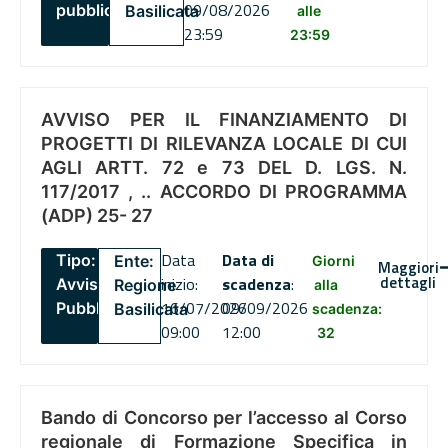
09/08/2026
pubblico
Basilicata
alle
23:59
23:59
AVVISO PER IL FINANZIAMENTO DI
PROGETTI DI RILEVANZA LOCALE DI CUI
AGLI ARTT. 72 e 73 DEL D. LGS. N.
117/2017 , .. ACCORDO DI PROGRAMMA
(ADP) 25- 27
Data
Data di
Tipo:
Ente:
Giorni
Maggiori
dettagli
inizio:
scadenza
:
Avviso
Regione
alla
16/07/2026
09/09/2026
Pubblico
Basilicata
scadenza:
09:00
12:00
32
Bando di Concorso per l’accesso al Corso
regionale di Formazione Specifica in