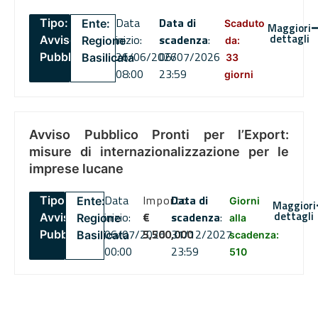
Data
Data di
Tipo:
Ente:
Scaduto
Maggiori
dettagli
inizio:
scadenza
:
Avviso
Regione
da:
26/06/2026
06/07/2026
Pubblico
Basilicata
33
08:00
23:59
giorni
Avviso Pubblico Pronti per l’Export:
misure di internazionalizzazione per le
imprese lucane
Data
Importo
Data di
Tipo:
Ente:
Giorni
Maggiori
dettagli
inizio:
€
scadenza
:
Avviso
Regione
alla
06/07/2026
5,500,000
31/12/2027
Pubblico
Basilicata
scadenza:
00:00
23:59
510