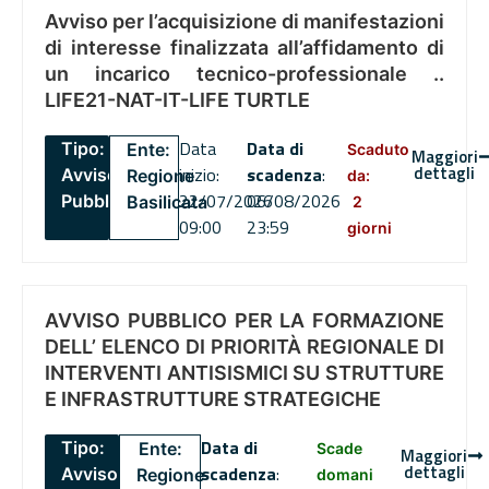
Avviso per l’acquisizione di manifestazioni
di interesse finalizzata all’affidamento di
un incarico tecnico-professionale ..
LIFE21-NAT-IT-LIFE TURTLE
Data
Data di
Tipo:
Ente:
Scaduto
Maggiori
dettagli
inizio:
scadenza
:
Avviso
Regione
da:
22/07/2026
06/08/2026
Pubblico
Basilicata
2
09:00
23:59
giorni
AVVISO PUBBLICO PER LA FORMAZIONE
DELL’ ELENCO DI PRIORITÀ REGIONALE DI
INTERVENTI ANTISISMICI SU STRUTTURE
E INFRASTRUTTURE STRATEGICHE
Data di
Tipo:
Ente:
Scade
Maggiori
dettagli
scadenza
:
Avviso
Regione
domani