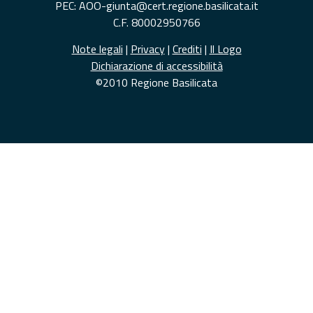
PEC: AOO-giunta@cert.regione.basilicata.it
C.F. 80002950766
Note legali
|
Privacy
|
Crediti
|
Il Logo
Dichiarazione di accessibilità
©2010 Regione Basilicata