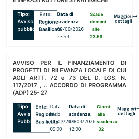
E INFRASTRUTTURE STRATEGICHE
Data di
Tipo:
Ente:
Scade
Maggiori
dettagli
scadenza
:
Avviso
Regione
domani
09/08/2026
pubblico
Basilicata
alle
23:59
23:59
AVVISO PER IL FINANZIAMENTO DI
PROGETTI DI RILEVANZA LOCALE DI CUI
AGLI ARTT. 72 e 73 DEL D. LGS. N.
117/2017 , .. ACCORDO DI PROGRAMMA
(ADP) 25- 27
Data
Data di
Tipo:
Ente:
Giorni
Maggiori
dettagli
inizio:
scadenza
:
Avviso
Regione
alla
16/07/2026
09/09/2026
Pubblico
Basilicata
scadenza:
09:00
12:00
32