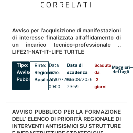
CORRELATI
Avviso per l’acquisizione di manifestazioni
di interesse finalizzata all’affidamento di
un incarico tecnico-professionale ..
LIFE21-NAT-IT-LIFE TURTLE
Data
Data di
Tipo:
Ente:
Scaduto
Maggiori
dettagli
inizio:
scadenza
:
Avviso
Regione
da:
22/07/2026
06/08/2026
Pubblico
Basilicata
2
09:00
23:59
giorni
AVVISO PUBBLICO PER LA FORMAZIONE
DELL’ ELENCO DI PRIORITÀ REGIONALE DI
INTERVENTI ANTISISMICI SU STRUTTURE