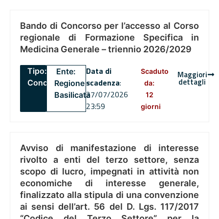
Bando di Concorso per l’accesso al Corso
regionale di Formazione Specifica in
Medicina Generale – triennio 2026/2029
Data di
Tipo:
Ente:
Scaduto
Maggiori
dettagli
scadenza
:
Concorsi
Regione
da:
27/07/2026
Basilicata
12
23:59
giorni
Avviso di manifestazione di interesse
rivolto a enti del terzo settore, senza
scopo di lucro, impegnati in attività non
economiche di interesse generale,
finalizzato alla stipula di una convenzione
ai sensi dell’art. 56 del D. Lgs. 117/2017
“Codice del Terzo Settore” per la