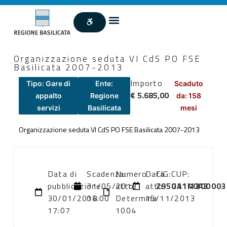
Organizzazione seduta VI CdS PO FSE
Basilicata 2007-2013
Importo
Tipo: Gare di
Ente:
Scaduto
€ 5.685,00
appalto
Regione
da: 158
servizi
Basilicata
mesi
Organizzazione seduta VI CdS PO FSE Basilicata 2007-2013
Data di
Scadenza:
Numero
Data
CIG:
CUP:
pubblicazione:
31/05/2013
atto:
atto:
Z950A140A3
G11I130000
30/01/2014
08:00
Determina
15/11/2013
17:07
1004