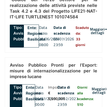
realizzazione delle attività previste nelle
Task 4.2 e 4.3 del Progetto LIFE21-NAT-
IT-LIFE TURTLENEST 101074584
Data
Data di
Tipo:
Ente:
Scaduto
Maggiori
dettagli
inizio:
scadenza
:
Avviso
Regione
da:
26/06/2026
06/07/2026
Pubblico
Basilicata
33
08:00
23:59
giorni
Avviso Pubblico Pronti per l’Export:
misure di internazionalizzazione per le
imprese lucane
Data
Importo
Data di
Tipo:
Ente:
Giorni
Maggiori
dettagli
inizio:
€
scadenza
:
Avviso
Regione
alla
06/07/2026
5,500,000
31/12/2027
Pubblico
Basilicata
scadenza:
00:00
23:59
510