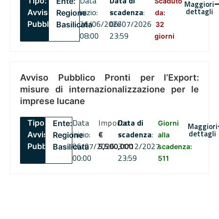
Data
Data di
Tipo:
Ente:
Scaduto
Maggiori
dettagli
inizio:
scadenza
:
Avviso
Regione
da:
26/06/2026
06/07/2026
Pubblico
Basilicata
32
08:00
23:59
giorni
Avviso Pubblico Pronti per l’Export:
misure di internazionalizzazione per le
imprese lucane
Data
Importo
Data di
Tipo:
Ente:
Giorni
Maggiori
dettagli
inizio:
€
scadenza
:
Avviso
Regione
alla
06/07/2026
5,500,000
31/12/2027
Pubblico
Basilicata
scadenza:
00:00
23:59
511