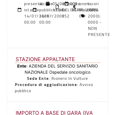
presentazione
di
05/09/2006
atto:
atto:
oneri
lavori
istanze:
pubblicazione:
11:00
DELIBERA
30/06/2006
sicurezza:
(DPR
14/07/2006
14/07/2006
352
0
2000):
00:00
00:00
0000 -
NON
PRESENTE
STAZIONE APPALTANTE
Ente
: AZIENDA DEL SERVIZIO SANITARIO
NAZIONALE Ospedale oncologico
Sede Ente
: Rionero In Vulture
Procedura di aggiudicazione
: Avviso
pubblico
IMPORTO A BASE DI GARA (IVA