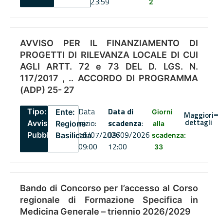
23:59
2
AVVISO PER IL FINANZIAMENTO DI
PROGETTI DI RILEVANZA LOCALE DI CUI
AGLI ARTT. 72 e 73 DEL D. LGS. N.
117/2017 , .. ACCORDO DI PROGRAMMA
(ADP) 25- 27
Data
Data di
Tipo:
Ente:
Giorni
Maggiori
dettagli
inizio:
scadenza
:
Avviso
Regione
alla
16/07/2026
09/09/2026
Pubblico
Basilicata
scadenza:
09:00
12:00
33
Bando di Concorso per l’accesso al Corso
regionale di Formazione Specifica in
Medicina Generale – triennio 2026/2029