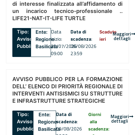
di interesse finalizzata all’affidamento di
un incarico tecnico-professionale ..
LIFE21-NAT-IT-LIFE TURTLE
Data
Data di
Tipo:
Ente:
Scaduto
Maggiori
dettagli
inizio:
scadenza
:
Avviso
Regione
ieri
22/07/2026
06/08/2026
Pubblico
Basilicata
09:00
23:59
AVVISO PUBBLICO PER LA FORMAZIONE
DELL’ ELENCO DI PRIORITÀ REGIONALE DI
INTERVENTI ANTISISMICI SU STRUTTURE
E INFRASTRUTTURE STRATEGICHE
Data di
Tipo:
Ente:
Giorni
Maggiori
dettagli
scadenza
:
Avviso
Regione
alla
09/08/2026
pubblico
Basilicata
scadenza: