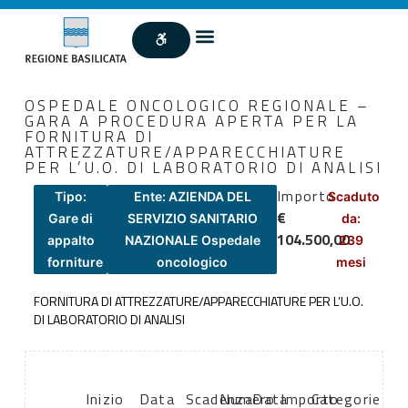
OSPEDALE ONCOLOGICO REGIONALE –
GARA A PROCEDURA APERTA PER LA
FORNITURA DI
ATTREZZATURE/APPARECCHIATURE
PER L’U.O. DI LABORATORIO DI ANALISI
Importo
Tipo:
Ente: AZIENDA DEL
Scaduto
€
Gare di
SERVIZIO SANITARIO
da:
104.500,00
appalto
NAZIONALE Ospedale
239
forniture
oncologico
mesi
FORNITURA DI ATTREZZATURE/APPARECCHIATURE PER L’U.O.
DI LABORATORIO DI ANALISI
Inizio
Data
Scadenza:
Numero
Data
Importo
Categorie