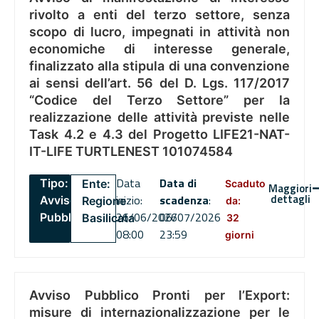
rivolto a enti del terzo settore, senza
scopo di lucro, impegnati in attività non
economiche di interesse generale,
finalizzato alla stipula di una convenzione
ai sensi dell’art. 56 del D. Lgs. 117/2017
“Codice del Terzo Settore” per la
realizzazione delle attività previste nelle
Task 4.2 e 4.3 del Progetto LIFE21-NAT-
IT-LIFE TURTLENEST 101074584
Data
Data di
Tipo:
Ente:
Scaduto
Maggiori
dettagli
inizio:
scadenza
:
Avviso
Regione
da:
26/06/2026
06/07/2026
Pubblico
Basilicata
32
08:00
23:59
giorni
Avviso Pubblico Pronti per l’Export:
misure di internazionalizzazione per le