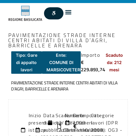
PAVIMENTAZIONE STRADE INTERNE
CENTRI ABITATI DI VILLA D’AGRI,
BARRICELLE E ARENARA
Importo
Tipo: Gare
Ente:
Scaduto
€
di appalto
COMUNE DI
da: 212
229.893,74
lavori
MARSICOVETERE
mesi
PAVIMENTAZIONE STRADE INTERNE CENTRI ABITATI DI VILLA
D’AGRI, BARRICELLE E ARENARA
Inizio
Data
Scadenza:
Numero
Data
Importo
Categorie
presentazione
di
13/11/2008
atto:
atto:
oneri
lavori (DPR
istanze:
pubblicazione:
12:00
Determina
14/10/2008
sicurezza:
2000): OG3 -