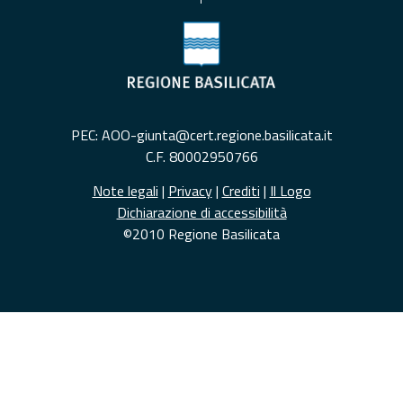
PEC: AOO-giunta@cert.regione.basilicata.it
C.F. 80002950766
Note legali
|
Privacy
|
Crediti
|
Il Logo
Dichiarazione di accessibilità
©2010 Regione Basilicata