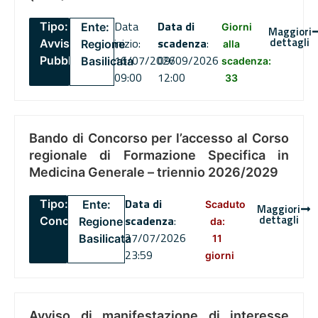
Data
Data di
Tipo:
Ente:
Giorni
Maggiori
dettagli
inizio:
scadenza
:
Avviso
Regione
alla
16/07/2026
09/09/2026
Pubblico
Basilicata
scadenza:
09:00
12:00
33
Bando di Concorso per l’accesso al Corso
regionale di Formazione Specifica in
Medicina Generale – triennio 2026/2029
Data di
Tipo:
Ente:
Scaduto
Maggiori
dettagli
scadenza
:
Concorsi
Regione
da:
27/07/2026
Basilicata
11
23:59
giorni
Avviso di manifestazione di interesse