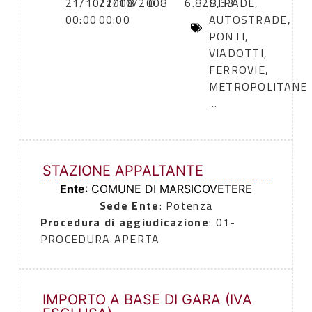
21/10/2008
21/10/2008
0
6.828,53
STRADE,
00:00
00:00
AUTOSTRADE,
PONTI,
VIADOTTI,
FERROVIE,
METROPOLITANE
...
STAZIONE APPALTANTE
Ente
: COMUNE DI MARSICOVETERE
Sede Ente
: Potenza
Procedura di aggiudicazione
: 01-
PROCEDURA APERTA
IMPORTO A BASE DI GARA (IVA