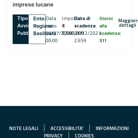
imprese lucane
Data
Importo
Data di
Tipo:
Ente:
Giorni
Maggiori
dettagli
inizio:
€
scadenza
:
Avviso
Regione
alla
06/07/2026
5,500,000
31/12/2027
Pubblico
Basilicata
scadenza:
00:00
23:59
511
NOTE LEGALI
ACCESSIBILITA'
INFORMAZIONI
PRIVACY
COOKIES