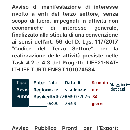
Avviso di manifestazione di interesse
rivolto a enti del terzo settore, senza
scopo di lucro, impegnati in attività non
economiche di interesse generale,
finalizzato alla stipula di una convenzione
ai sensi dell’art. 56 del D. Lgs. 117/2017
“Codice del Terzo Settore” per la
realizzazione delle attività previste nelle
Task 4.2 e 4.3 del Progetto LIFE21-NAT-
IT-LIFE TURTLENEST 101074584
Data
Data di
Tipo:
Ente:
Scaduto
Maggiori
dettagli
inizio:
scadenza
:
Avviso
Regione
da:
26/06/2026
06/07/2026
Pubblico
Basilicata
34
08:00
23:59
giorni
Avviso Pubblico Pronti per l’Export: