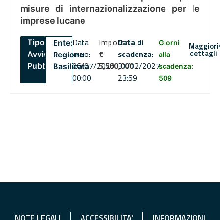
misure di internazionalizzazione per le
imprese lucane
Data
Importo
Data di
Tipo:
Ente:
Giorni
Maggiori
dettagli
inizio:
€
scadenza
:
Avviso
Regione
alla
06/07/2026
5,500,000
31/12/2027
Pubblico
Basilicata
scadenza:
00:00
23:59
509
NOTE LEGALI
ACCESSIBILITA'
INFORMAZIONI