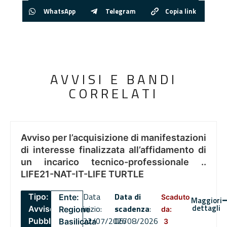
WhatsApp
Telegram
Copia link
AVVISI E BANDI
CORRELATI
Avviso per l’acquisizione di manifestazioni
di interesse finalizzata all’affidamento di
un incarico tecnico-professionale ..
LIFE21-NAT-IT-LIFE TURTLE
Data
Data di
Tipo:
Ente:
Scaduto
Maggiori
dettagli
inizio:
scadenza
:
Avviso
Regione
da:
22/07/2026
06/08/2026
Pubblico
Basilicata
3