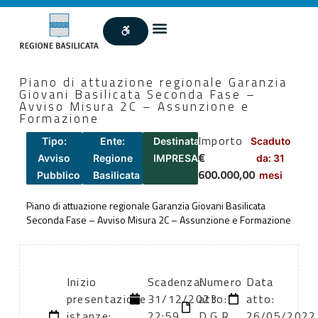
Piano di attuazione regionale Garanzia
Giovani Basilicata Seconda Fase –
Avviso Misura 2C – Assunzione e
Formazione
Importo
Tipo:
Ente:
Destinatari:
Scaduto
€
Avviso
Regione
IMPRESA
da: 31
600.000,00
Pubblico
Basilicata
mesi
Piano di attuazione regionale Garanzia Giovani Basilicata
Seconda Fase – Avviso Misura 2C – Assunzione e Formazione
Inizio
Scadenza:
Numero
Data
presentazione
31/12/2023
atto:
atto:
istanze:
22:59
D.G.R.
26/05/2022