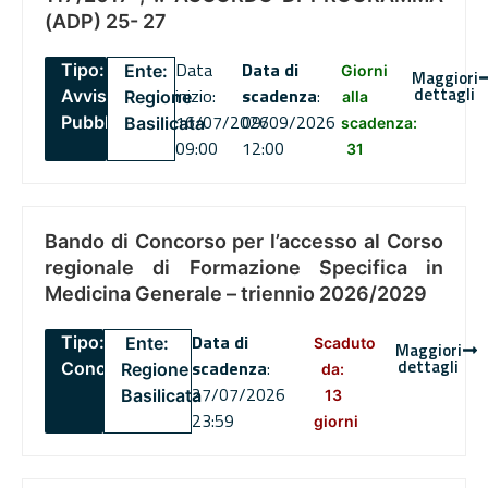
(ADP) 25- 27
Data
Data di
Tipo:
Ente:
Giorni
Maggiori
dettagli
inizio:
scadenza
:
Avviso
Regione
alla
16/07/2026
09/09/2026
Pubblico
Basilicata
scadenza:
09:00
12:00
31
Bando di Concorso per l’accesso al Corso
regionale di Formazione Specifica in
Medicina Generale – triennio 2026/2029
Data di
Tipo:
Ente:
Scaduto
Maggiori
dettagli
scadenza
:
Concorsi
Regione
da:
27/07/2026
Basilicata
13
23:59
giorni