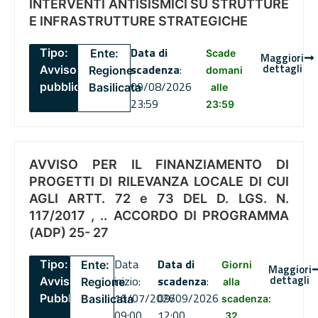
INTERVENTI ANTISISMICI SU STRUTTURE
E INFRASTRUTTURE STRATEGICHE
Data di
Tipo:
Ente:
Scade
Maggiori
dettagli
scadenza
:
Avviso
Regione
domani
09/08/2026
pubblico
Basilicata
alle
23:59
23:59
AVVISO PER IL FINANZIAMENTO DI
PROGETTI DI RILEVANZA LOCALE DI CUI
AGLI ARTT. 72 e 73 DEL D. LGS. N.
117/2017 , .. ACCORDO DI PROGRAMMA
(ADP) 25- 27
Data
Data di
Tipo:
Ente:
Giorni
Maggiori
dettagli
inizio:
scadenza
:
Avviso
Regione
alla
16/07/2026
09/09/2026
Pubblico
Basilicata
scadenza:
09:00
12:00
32