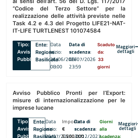
ai sensi dell’art. 56 del D. Lgs. 117/2017
“Codice del Terzo Settore” per la
realizzazione delle attività previste nelle
Task 4.2 e 4.3 del Progetto LIFE21-NAT-
IT-LIFE TURTLENEST 101074584
Data
Data di
Tipo:
Ente:
Scaduto
Maggiori
dettagli
inizio:
scadenza
:
Avviso
Regione
da:
26/06/2026
06/07/2026
Pubblico
Basilicata
33
08:00
23:59
giorni
Avviso Pubblico Pronti per l’Export:
misure di internazionalizzazione per le
imprese lucane
Data
Importo
Data di
Tipo:
Ente:
Giorni
Maggiori
dettagli
inizio:
€
scadenza
:
Avviso
Regione
alla
06/07/2026
5,500,000
31/12/2027
Pubblico
Basilicata
scadenza: