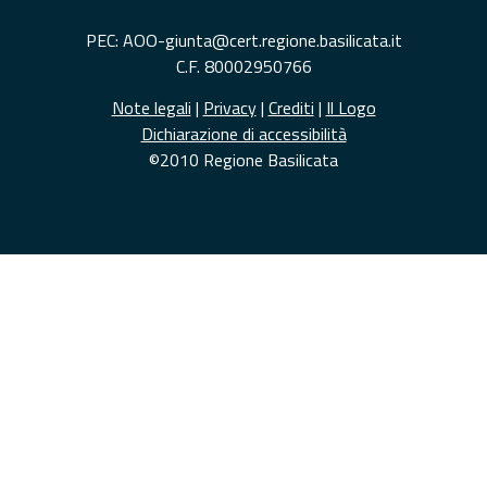
PEC: AOO-giunta@cert.regione.basilicata.it
C.F. 80002950766
Note legali
|
Privacy
|
Crediti
|
Il Logo
Dichiarazione di accessibilità
©2010 Regione Basilicata