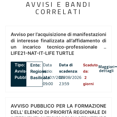
AVVISI E BANDI
CORRELATI
Avviso per l’acquisizione di manifestazioni
di interesse finalizzata all’affidamento di
un incarico tecnico-professionale ..
LIFE21-NAT-IT-LIFE TURTLE
Data
Data di
Tipo:
Ente:
Scaduto
Maggiori
dettagli
inizio:
scadenza
:
Avviso
Regione
da:
22/07/2026
06/08/2026
Pubblico
Basilicata
2
09:00
23:59
giorni
AVVISO PUBBLICO PER LA FORMAZIONE
DELL’ ELENCO DI PRIORITÀ REGIONALE DI