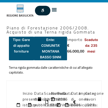
Piano di Forestazione 2006/2008.
Acquisto di una Terna rigida Gommata
Importo
Tipo: Gare
Ente:
Scaduto
€
di appalto
COMUNITA'
da: 235
66.000,00
forniture
MONTANA
mesi
BASSO SINNI
Terna rigida gommata dalle caratteristiche di cui all’allegato
capitolato.
Inizio
Data
Scadenza:
Numero
Data
Data
Data
Importo
Categorie
presentazione
di
27/12/2006
atto:
atto:
di
di
oneri
lavori
istanze:
pubblicazione:
12:00
D.D.
27/11/2006
inizio
fine
sicurezza:
(DPR