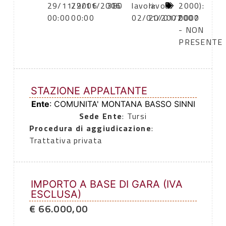
29/11/2006
29/11/2006
380
lavori:
lavori:
0
2000):
00:00
00:00
02/01/2007
20/01/2007
0000
- NON
PRESENTE
STAZIONE APPALTANTE
Ente
: COMUNITA' MONTANA BASSO SINNI
Sede Ente
: Tursi
Procedura di aggiudicazione
:
Trattativa privata
IMPORTO A BASE DI GARA (IVA
ESCLUSA)
€ 66.000,00