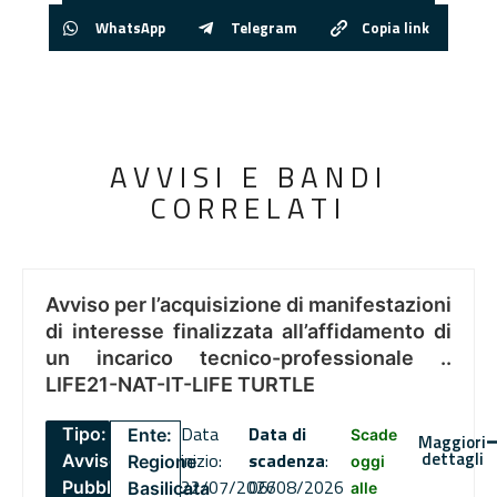
WhatsApp
Telegram
Copia link
AVVISI E BANDI
CORRELATI
Avviso per l’acquisizione di manifestazioni
di interesse finalizzata all’affidamento di
un incarico tecnico-professionale ..
LIFE21-NAT-IT-LIFE TURTLE
Data
Data di
Tipo:
Ente:
Scade
Maggiori
dettagli
inizio:
scadenza
:
Avviso
Regione
oggi
22/07/2026
06/08/2026
Pubblico
Basilicata
alle