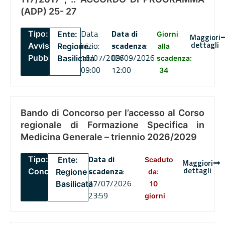
(ADP) 25- 27
Data
Data di
Tipo:
Ente:
Giorni
Maggiori
dettagli
inizio:
scadenza
:
Avviso
Regione
alla
16/07/2026
09/09/2026
Pubblico
Basilicata
scadenza:
09:00
12:00
34
Bando di Concorso per l’accesso al Corso
regionale di Formazione Specifica in
Medicina Generale – triennio 2026/2029
Data di
Tipo:
Ente:
Scaduto
Maggiori
dettagli
scadenza
:
Concorsi
Regione
da:
27/07/2026
Basilicata
10
23:59
giorni