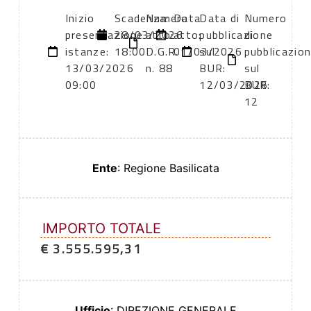
Inizio
Scadenza:
Numero
Data
Data di
Numero
presentazione
28/03/2026
atto:
atto:
pubblicazione
di
istanze:
18:00
D.G.R.
01/03/2026
sul
pubblicazio
13/03/2026
n. 88
BUR:
sul
09:00
12/03/2026
BUR:
12
Ente
: Regione Basilicata
IMPORTO TOTALE
€ 3.555.595,31
Ufficio
: DIREZIONE GENERALE