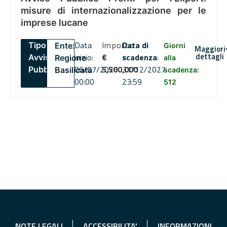
misure di internazionalizzazione per le
imprese lucane
Data
Importo
Data di
Tipo:
Ente:
Giorni
Maggiori
dettagli
inizio:
€
scadenza
:
Avviso
Regione
alla
06/07/2026
5,500,000
31/12/2027
Pubblico
Basilicata
scadenza:
00:00
23:59
512
NOTE LEGALI
ACCESSIBILITA'
INFORMAZIONI