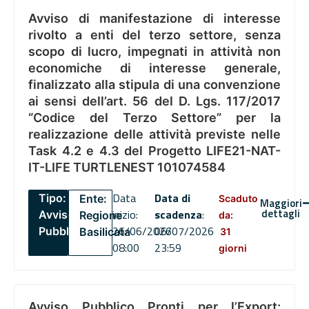
Avviso di manifestazione di interesse
rivolto a enti del terzo settore, senza
scopo di lucro, impegnati in attività non
economiche di interesse generale,
finalizzato alla stipula di una convenzione
ai sensi dell’art. 56 del D. Lgs. 117/2017
“Codice del Terzo Settore” per la
realizzazione delle attività previste nelle
Task 4.2 e 4.3 del Progetto LIFE21-NAT-
IT-LIFE TURTLENEST 101074584
Data
Data di
Tipo:
Ente:
Scaduto
Maggiori
dettagli
inizio:
scadenza
:
Avviso
Regione
da:
26/06/2026
06/07/2026
Pubblico
Basilicata
31
08:00
23:59
giorni
Avviso Pubblico Pronti per l’Export: