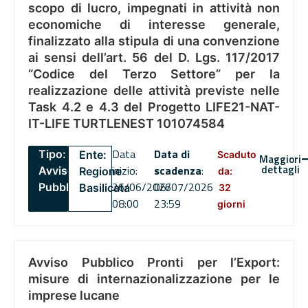
scopo di lucro, impegnati in attività non
economiche di interesse generale,
finalizzato alla stipula di una convenzione
ai sensi dell’art. 56 del D. Lgs. 117/2017
“Codice del Terzo Settore” per la
realizzazione delle attività previste nelle
Task 4.2 e 4.3 del Progetto LIFE21-NAT-
IT-LIFE TURTLENEST 101074584
Data
Data di
Tipo:
Ente:
Scaduto
Maggiori
dettagli
inizio:
scadenza
:
Avviso
Regione
da:
26/06/2026
06/07/2026
Pubblico
Basilicata
32
08:00
23:59
giorni
Avviso Pubblico Pronti per l’Export:
misure di internazionalizzazione per le
imprese lucane