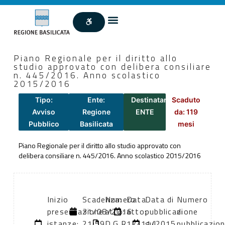
Piano Regionale per il diritto allo
studio approvato con delibera consiliare
n. 445/2016. Anno scolastico
2015/2016
Tipo:
Ente:
Destinatari:
Scaduto
Avviso
Regione
ENTE
da: 119
Pubblico
Basilicata
mesi
Piano Regionale per il diritto allo studio approvato con
delibera consiliare n. 445/2016. Anno scolastico 2015/2016
Inizio
Scadenza:
Numero
Data
Data di
Numero
presentazione
31/08/2016
atto:
atto:
pubblicazione
di
istanze:
21:59
D.G.R.
17/11/2015
sul
pubblicazio