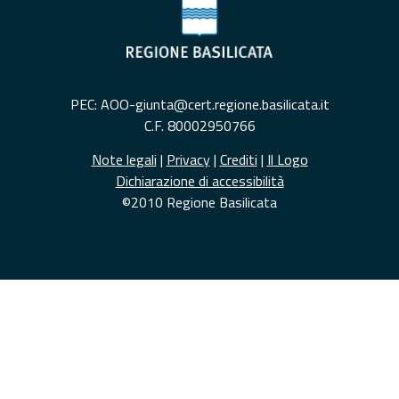
PEC: AOO-giunta@cert.regione.basilicata.it
C.F. 80002950766
Note legali
|
Privacy
|
Crediti
|
Il Logo
Dichiarazione di accessibilità
©2010 Regione Basilicata