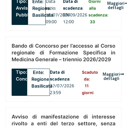
Data
Data di
Tipo:
Ente:
Giorni
Maggiori
dettagli
inizio:
scadenza
:
Avviso
Regione
alla
16/07/2026
09/09/2026
Pubblico
Basilicata
scadenza:
09:00
12:00
33
Bando di Concorso per l’accesso al Corso
regionale di Formazione Specifica in
Medicina Generale – triennio 2026/2029
Data di
Tipo:
Ente:
Scaduto
Maggiori
dettagli
scadenza
:
Concorsi
Regione
da:
27/07/2026
Basilicata
11
23:59
giorni
Avviso di manifestazione di interesse
rivolto a enti del terzo settore, senza