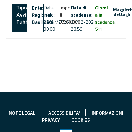
Data
Importo
Data di
Tipo:
Ente:
Giorni
Maggiori
dettagli
inizio:
€
scadenza
:
Avviso
Regione
alla
06/07/2026
5,500,000
31/12/2027
Pubblico
Basilicata
scadenza:
00:00
23:59
511
NOTE LEGALI
ACCESSIBILITA'
INFORMAZIONI
PRIVACY
COOKIES