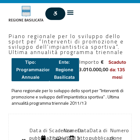
Piano regionale per lo sviluppo dello
sport per “Interventi di promozione e
sviluppo dell’impiantistica sportiva”.
Ultima annualità programma triennale
Importo
€
Tipo:
Ente:
Scaduto
3.010.000,00
Programmazione
Regione
da: 135
Annuale
Basilicata
mesi
Piano regionale per lo sviluppo dello sport per “Interventi di
promozione e sviluppo dell’impiantistica sportiva” . Ultima
annualità programma triennale 2011/13
Data di
Scadenza:
Numero
Data
Data di
Numero
pubblicazione:
21/04/2015
atto:
atto:
pubblicazione
di