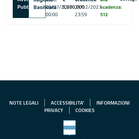
06/07/2026
5,500,000
31/12/2027
Pubblico
Basilicata
scadenza:
00:00
23:59
512
NOTE LEGALI
ACCESSIBILITA'
INFORMAZIONI
PRIVACY
COOKIES