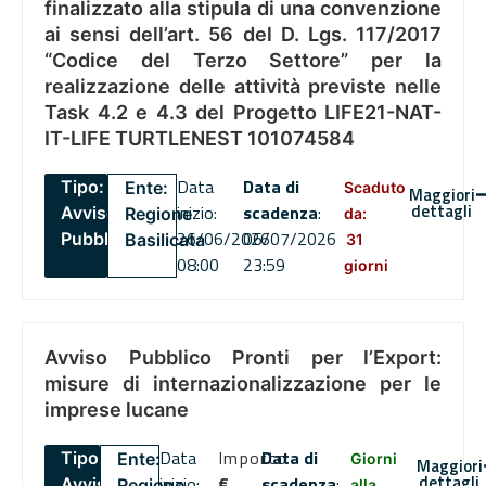
finalizzato alla stipula di una convenzione
ai sensi dell’art. 56 del D. Lgs. 117/2017
“Codice del Terzo Settore” per la
realizzazione delle attività previste nelle
Task 4.2 e 4.3 del Progetto LIFE21-NAT-
IT-LIFE TURTLENEST 101074584
Data
Data di
Tipo:
Ente:
Scaduto
Maggiori
dettagli
inizio:
scadenza
:
Avviso
Regione
da:
26/06/2026
06/07/2026
Pubblico
Basilicata
31
08:00
23:59
giorni
Avviso Pubblico Pronti per l’Export:
misure di internazionalizzazione per le
imprese lucane
Data
Importo
Data di
Tipo:
Ente:
Giorni
Maggiori
dettagli
inizio:
€
scadenza
:
Avviso
Regione
alla