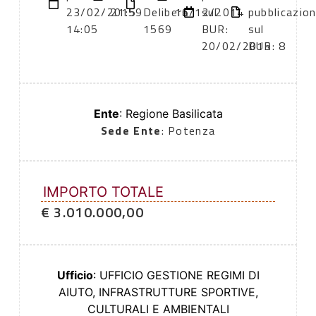
23/02/2015
21:59
Delibera
16/12/2014
sul
pubblicazio
14:05
1569
BUR:
sul
20/02/2015
BUR: 8
Ente
: Regione Basilicata
Sede Ente
: Potenza
IMPORTO TOTALE
€ 3.010.000,00
Ufficio
: UFFICIO GESTIONE REGIMI DI
AIUTO, INFRASTRUTTURE SPORTIVE,
CULTURALI E AMBIENTALI