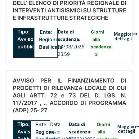
DELL’ ELENCO DI PRIORITÀ REGIONALE DI
INTERVENTI ANTISISMICI SU STRUTTURE
E INFRASTRUTTURE STRATEGICHE
Data di
Tipo:
Ente:
Giorni
Maggiori
dettagli
scadenza
:
Avviso
Regione
alla
09/08/2026
pubblico
Basilicata
scadenza:
23:59
3
AVVISO PER IL FINANZIAMENTO DI
PROGETTI DI RILEVANZA LOCALE DI CUI
AGLI ARTT. 72 e 73 DEL D. LGS. N.
117/2017 , .. ACCORDO DI PROGRAMMA
(ADP) 25- 27
Data
Data di
Tipo:
Ente:
Giorni
Maggiori
dettagli
inizio:
scadenza
:
Avviso
Regione
alla