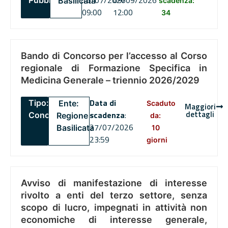
16/07/2026
09/09/2026
Pubblico
Basilicata
scadenza:
09:00
12:00
34
Bando di Concorso per l’accesso al Corso
regionale di Formazione Specifica in
Medicina Generale – triennio 2026/2029
Data di
Tipo:
Ente:
Scaduto
Maggiori
dettagli
scadenza
:
Concorsi
Regione
da:
27/07/2026
Basilicata
10
23:59
giorni
Avviso di manifestazione di interesse
rivolto a enti del terzo settore, senza
scopo di lucro, impegnati in attività non
economiche di interesse generale,