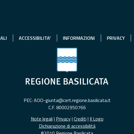
ALI
ACCESSIBILITA'
INFORMAZIONI
PRIVACY
PEC: AOO-giunta@cert.regione.basilicata.it
C.F. 80002950766
Note legali
|
Privacy
|
Crediti
|
Il Logo
Dichiarazione di accessibilità
©2010 Regione Basilicata