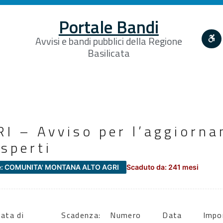
Portale Bandi
Avvisi e bandi pubblici della Regione
Basilicata
RI – Avviso per l’aggiorn
esperti
e: COMUNITA' MONTANA ALTO AGRI
Scaduto da: 241 mesi
ata di
Scadenza:
Numero
Data
Impo