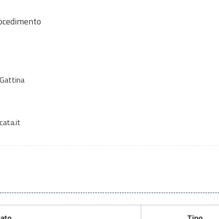
rocedimento
 Gattina
cata.it
ato
Tipo