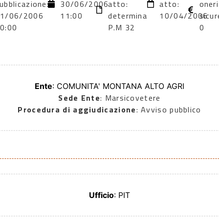
ubblicazione:
30/06/2006
atto:
atto:
oneri
1/06/2006
11:00
determina
10/04/2006
sicur
0:00
P.M 32
0
Ente
: COMUNITA' MONTANA ALTO AGRI
Sede Ente
: Marsicovetere
Procedura di aggiudicazione
: Avviso pubblico
Ufficio
: PIT