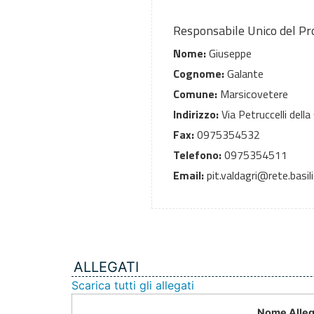
Responsabile Unico del P
Nome:
Giuseppe
Cognome:
Galante
Comune:
Marsicovetere
Indirizzo:
Via Petruccelli della
Fax:
0975354532
Telefono:
0975354511
Email:
pit.valdagri@rete.basili
ALLEGATI
Scarica tutti gli allegati
Nome Alleg