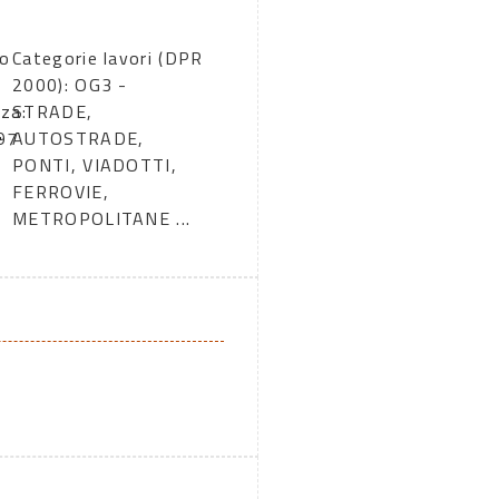
o
Categorie lavori (DPR
2000): OG3 -
zza:
STRADE,
97
AUTOSTRADE,
PONTI, VIADOTTI,
FERROVIE,
METROPOLITANE ...