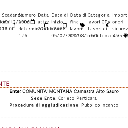
Scadenza:
Numero
Data
Data di
Data di
Categoria
Import
ione:
18/12/2006
atto:
atto:
inizio
fine
lavori CPV:
oneri
006
12:00
determinazione
20/11/2006
lavori:
lavori:
Lavori di
sicure
126
05/02/2007
05/08/2007
manutenzione
3.953,
NTE
Ente
: COMUNITA' MONTANA Camastra Alto Sauro
Sede Ente
: Corleto Perticara
Procedura di aggiudicazione
: Pubblico incanto