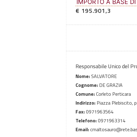
IMPORTO A BASE DI
€ 195.901,3
Responsabile Unico del P
Nome:
SALVATORE
Cognome:
DE GRAZIA
Comune:
Corleto Perticara
Indirizzo:
Piazza Plebiscito, p
Fax:
0971963564
Telefono:
0971963314
Email:
cmaltosauro@rete.basil