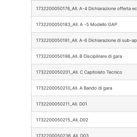
1732200050176_All. A-4 Dichiarazione offerta 
1732200050183_All. A -5 Modello GAP
1732200050191_All. A-6 Dichiarazione di sub-ap
1732200050196_All. B Disciplinare di gara
1732200050201_All. C Capitolato Tecnico
1732200050210_All. A Bando di gara
1732200050211_All. D01
1732200050215_All. D02
1732200050236_All. D03