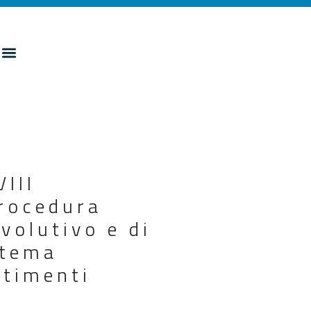
III
rocedura
volutivo e di
stema
stimenti