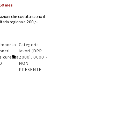
159 mesi
cazioni che costituiscono il
itaria regionale 2007-
Importo
Categorie
oneri
lavori (DPR
sicurezza:
2000): 0000 -
0
NON
PRESENTE
A