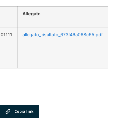
Allegato
.01111
allegato_risultato_673f46a068c65.pdf
Copia link