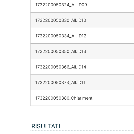
1732200050324_All. D09
1732200050330_All. D10
1732200050334_All. D12
1732200050350_All. D13
1732200050366_All. D14
1732200050373_All. D11
1732200050380_Chiarimenti
RISULTATI