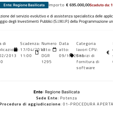
Importo
€ 695.000,00
Ente: Regione Basilicata
Scaduto da: 
zione del servizio evolutivo e di assistenza specialistica delle appli
io degli Investimenti Pubblici (S.I.M.I.P.) della Programmazione un
 di
Scadenza:
Numero
Data
Categoria
licazione:
17/04/2013
atto:
atto:
lavori CPV:
02/2013
11:00
DGR
09/10/2012
Servizi di
00
1295
fornitura di
software
Ente
: Regione Basilicata
Sede Ente
: Potenza
Procedura di aggiudicazione
: 01-PROCEDURA APERT