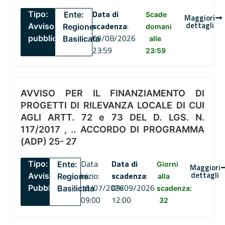
Data di
Tipo:
Ente:
Scade
Maggiori
dettagli
scadenza
:
Avviso
Regione
domani
09/08/2026
pubblico
Basilicata
alle
23:59
23:59
AVVISO PER IL FINANZIAMENTO DI
PROGETTI DI RILEVANZA LOCALE DI CUI
AGLI ARTT. 72 e 73 DEL D. LGS. N.
117/2017 , .. ACCORDO DI PROGRAMMA
(ADP) 25- 27
Data
Data di
Tipo:
Ente:
Giorni
Maggiori
dettagli
inizio:
scadenza
:
Avviso
Regione
alla
16/07/2026
09/09/2026
Pubblico
Basilicata
scadenza:
09:00
12:00
32