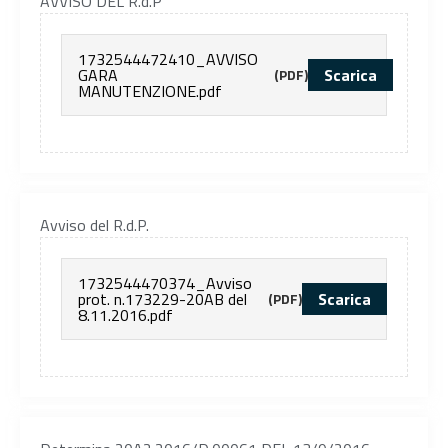
AVVISO DEL R.d.P
1732544472410_AVVISO
GARA
Scarica
(PDF)
MANUTENZIONE.pdf
Avviso del R.d.P.
1732544470374_Avviso
prot. n.173229-20AB del
Scarica
(PDF)
8.11.2016.pdf