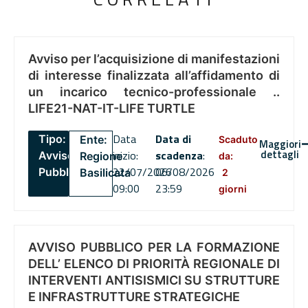
Avviso per l’acquisizione di manifestazioni
di interesse finalizzata all’affidamento di
un incarico tecnico-professionale ..
LIFE21-NAT-IT-LIFE TURTLE
Data
Data di
Tipo:
Ente:
Scaduto
Maggiori
dettagli
inizio:
scadenza
:
Avviso
Regione
da:
22/07/2026
06/08/2026
Pubblico
Basilicata
2
09:00
23:59
giorni
AVVISO PUBBLICO PER LA FORMAZIONE
DELL’ ELENCO DI PRIORITÀ REGIONALE DI
INTERVENTI ANTISISMICI SU STRUTTURE
E INFRASTRUTTURE STRATEGICHE