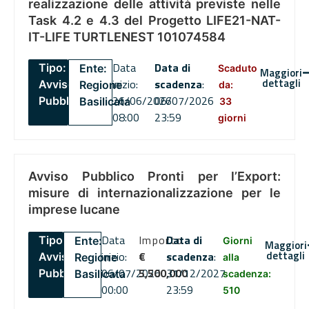
realizzazione delle attività previste nelle
Task 4.2 e 4.3 del Progetto LIFE21-NAT-
IT-LIFE TURTLENEST 101074584
Data
Data di
Tipo:
Ente:
Scaduto
Maggiori
dettagli
inizio:
scadenza
:
Avviso
Regione
da:
26/06/2026
06/07/2026
Pubblico
Basilicata
33
08:00
23:59
giorni
Avviso Pubblico Pronti per l’Export:
misure di internazionalizzazione per le
imprese lucane
Data
Importo
Data di
Tipo:
Ente:
Giorni
Maggiori
dettagli
inizio:
€
scadenza
:
Avviso
Regione
alla
06/07/2026
5,500,000
31/12/2027
Pubblico
Basilicata
scadenza:
00:00
23:59
510