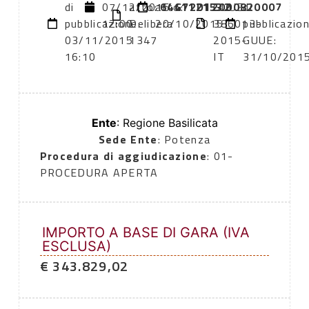
di
07/12/2015
atto:
atto:
6441121532
G72D12000820007
GUUE:
di
pubblicazione:
12:00
Delibera
20/10/2015
386013-
pubblicazio
03/11/2015
1347
2015-
GUUE:
16:10
IT
31/10/201
Ente
: Regione Basilicata
Sede Ente
: Potenza
Procedura di aggiudicazione
: 01-
PROCEDURA APERTA
IMPORTO A BASE DI GARA (IVA
ESCLUSA)
€ 343.829,02