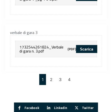
verbale di gara 3
1732544261824_Verbale
Scarica
(PDF)
di gara n. 3.pdf
1
2
3
4
Facebook
Linkedin
Twitter