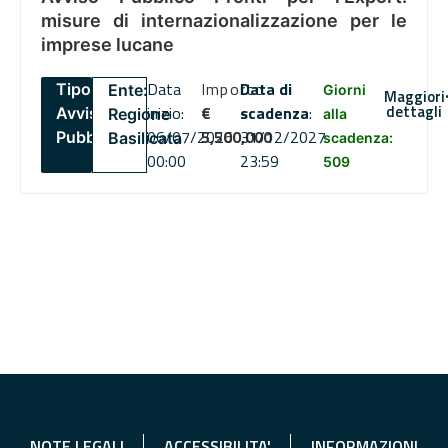
misure di internazionalizzazione per le
imprese lucane
Data
Importo
Data di
Tipo:
Ente:
Giorni
Maggiori
dettagli
inizio:
€
scadenza
:
Avviso
Regione
alla
06/07/2026
5,500,000
31/12/2027
Pubblico
Basilicata
scadenza:
00:00
23:59
509
NOTE LEGALI
ACCESSIBILITA'
INFORMAZIONI