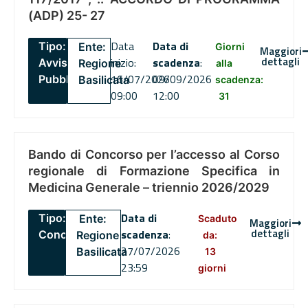
(ADP) 25- 27
Data
Data di
Tipo:
Ente:
Giorni
Maggiori
dettagli
inizio:
scadenza
:
Avviso
Regione
alla
16/07/2026
09/09/2026
Pubblico
Basilicata
scadenza:
09:00
12:00
31
Bando di Concorso per l’accesso al Corso
regionale di Formazione Specifica in
Medicina Generale – triennio 2026/2029
Data di
Tipo:
Ente:
Scaduto
Maggiori
dettagli
scadenza
:
Concorsi
Regione
da:
27/07/2026
Basilicata
13
23:59
giorni