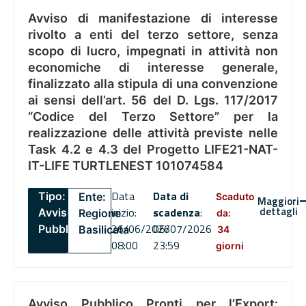
Avviso di manifestazione di interesse
rivolto a enti del terzo settore, senza
scopo di lucro, impegnati in attività non
economiche di interesse generale,
finalizzato alla stipula di una convenzione
ai sensi dell’art. 56 del D. Lgs. 117/2017
“Codice del Terzo Settore” per la
realizzazione delle attività previste nelle
Task 4.2 e 4.3 del Progetto LIFE21-NAT-
IT-LIFE TURTLENEST 101074584
Data
Data di
Tipo:
Ente:
Scaduto
Maggiori
dettagli
inizio:
scadenza
:
Avviso
Regione
da:
26/06/2026
06/07/2026
Pubblico
Basilicata
34
08:00
23:59
giorni
Avviso Pubblico Pronti per l’Export: