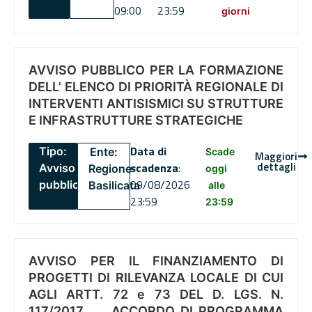
09:00
23:59
giorni
AVVISO PUBBLICO PER LA FORMAZIONE
DELL’ ELENCO DI PRIORITÀ REGIONALE DI
INTERVENTI ANTISISMICI SU STRUTTURE
E INFRASTRUTTURE STRATEGICHE
Data di
Tipo:
Ente:
Scade
Maggiori
dettagli
scadenza
:
Avviso
Regione
oggi
09/08/2026
pubblico
Basilicata
alle
23:59
23:59
AVVISO PER IL FINANZIAMENTO DI
PROGETTI DI RILEVANZA LOCALE DI CUI
AGLI ARTT. 72 e 73 DEL D. LGS. N.
117/2017 , .. ACCORDO DI PROGRAMMA