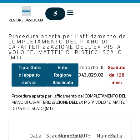
Procedura aperta per l’affidamento del
COMPLETAMENTO DEL PIANO DI
CARATTERIZZAZIONE DELL’EX PISTA
VOLO “E. MATTEI” DI PISTICCI SCALO
(MT)
Importo
€
Tipo: Gare
Ente:
Scaduto
343.829,02
di appalto
Regione
da: 128
servizi
Basilicata
mesi
Procedura aperta per l’affidamento del COMPLETAMENTO DEL
PIANO DI CARATTERIZZAZIONE DELL’EX PISTA VOLO “E. MATTEI”
DI PISTICCI SCALO (MT)
Data
Scadenza:
Numero
Data
CIG:
CUP:
Numero
Data