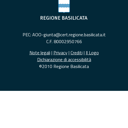
PEC: AOO-giunta@cert.regione.basilicata.it
C.F. 80002950766
Note legali
|
Privacy
|
Crediti
|
Il Logo
Dichiarazione di accessibilità
©2010 Regione Basilicata