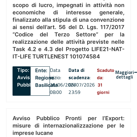
scopo di lucro, impegnati in attività non
economiche di interesse generale,
finalizzato alla stipula di una convenzione
ai sensi dell’art. 56 del D. Lgs. 117/2017
“Codice del Terzo Settore” per la
realizzazione delle attività previste nelle
Task 4.2 e 4.3 del Progetto LIFE21-NAT-
IT-LIFE TURTLENEST 101074584
Data
Data di
Tipo:
Ente:
Scaduto
Maggiori
dettagli
inizio:
scadenza
:
Avviso
Regione
da:
26/06/2026
06/07/2026
Pubblico
Basilicata
31
08:00
23:59
giorni
Avviso Pubblico Pronti per l’Export:
misure di internazionalizzazione per le
imprese lucane