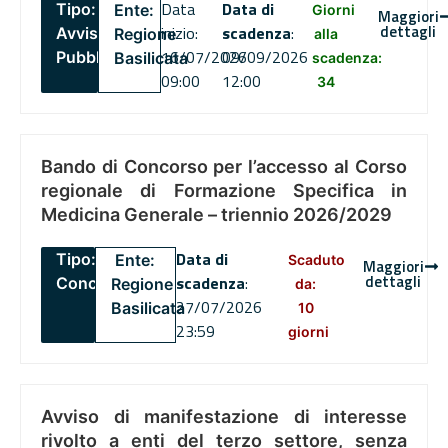
Data
Data di
Tipo:
Ente:
Giorni
Maggiori
dettagli
inizio:
scadenza
:
Avviso
Regione
alla
16/07/2026
09/09/2026
Pubblico
Basilicata
scadenza:
09:00
12:00
34
Bando di Concorso per l’accesso al Corso
regionale di Formazione Specifica in
Medicina Generale – triennio 2026/2029
Data di
Tipo:
Ente:
Scaduto
Maggiori
dettagli
scadenza
:
Concorsi
Regione
da:
27/07/2026
Basilicata
10
23:59
giorni
Avviso di manifestazione di interesse
rivolto a enti del terzo settore, senza