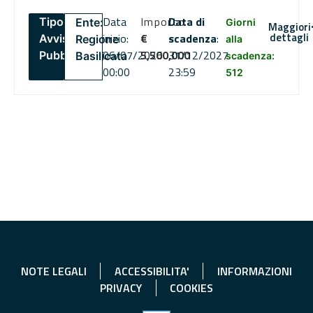
Data
Importo
Data di
Tipo:
Ente:
Giorni
Maggiori
dettagli
inizio:
€
scadenza
:
Avviso
Regione
alla
06/07/2026
5,500,000
31/12/2027
Pubblico
Basilicata
scadenza:
00:00
23:59
512
NOTE LEGALI
ACCESSIBILITA'
INFORMAZIONI
PRIVACY
COOKIES