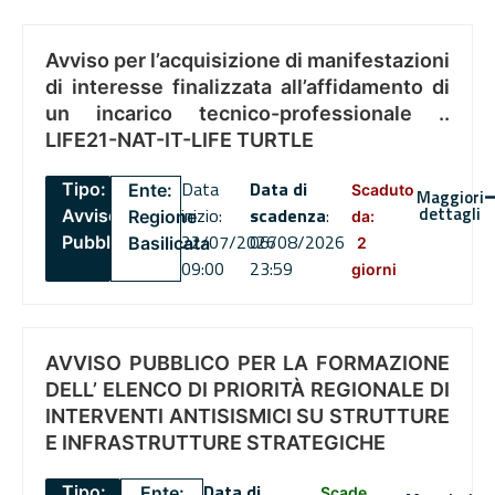
Avviso per l’acquisizione di manifestazioni
di interesse finalizzata all’affidamento di
un incarico tecnico-professionale ..
LIFE21-NAT-IT-LIFE TURTLE
Data
Data di
Tipo:
Ente:
Scaduto
Maggiori
dettagli
inizio:
scadenza
:
Avviso
Regione
da:
22/07/2026
06/08/2026
Pubblico
Basilicata
2
09:00
23:59
giorni
AVVISO PUBBLICO PER LA FORMAZIONE
DELL’ ELENCO DI PRIORITÀ REGIONALE DI
INTERVENTI ANTISISMICI SU STRUTTURE
E INFRASTRUTTURE STRATEGICHE
Data di
Tipo:
Ente:
Scade