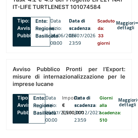
IT-LIFE TURTLENEST 101074584
Data
Data di
Tipo:
Ente:
Scaduto
Maggiori
dettagli
inizio:
scadenza
:
Avviso
Regione
da:
26/06/2026
06/07/2026
Pubblico
Basilicata
33
08:00
23:59
giorni
Avviso Pubblico Pronti per l’Export:
misure di internazionalizzazione per le
imprese lucane
Data
Importo
Data di
Tipo:
Ente:
Giorni
Maggiori
dettagli
inizio:
€
scadenza
:
Avviso
Regione
alla
06/07/2026
5,500,000
31/12/2027
Pubblico
Basilicata
scadenza:
00:00
23:59
510