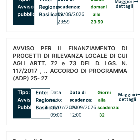
Maggiori
dettagli
scadenza
:
Avviso
Regione
domani
09/08/2026
pubblico
Basilicata
alle
23:59
23:59
AVVISO PER IL FINANZIAMENTO DI
PROGETTI DI RILEVANZA LOCALE DI CUI
AGLI ARTT. 72 e 73 DEL D. LGS. N.
117/2017 , .. ACCORDO DI PROGRAMMA
(ADP) 25- 27
Data
Data di
Tipo:
Ente:
Giorni
Maggiori
dettagli
inizio:
scadenza
:
Avviso
Regione
alla
16/07/2026
09/09/2026
Pubblico
Basilicata
scadenza:
09:00
12:00
32