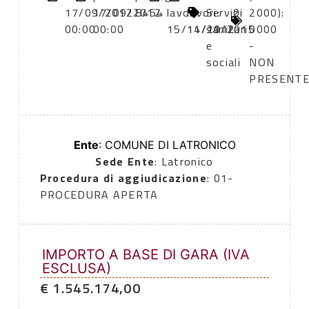
17/09/2012
17/09/2012
8454
lavori:
lavori:
Servizi
0
2000):
00:00
00:00
15/11/2012
14/11/2015
sanitari
0000
e
-
sociali
NON
PRESENT
Ente
: COMUNE DI LATRONICO
Sede Ente
: Latronico
Procedura di aggiudicazione
: 01-
PROCEDURA APERTA
IMPORTO A BASE DI GARA (IVA
ESCLUSA)
€ 1.545.174,00