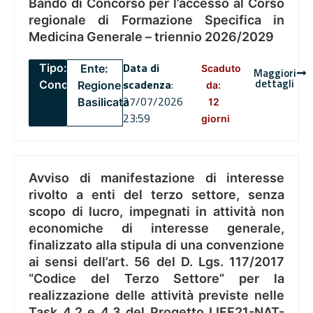
Bando di Concorso per l’accesso al Corso
regionale di Formazione Specifica in
Medicina Generale – triennio 2026/2029
Data di
Tipo:
Ente:
Scaduto
Maggiori
dettagli
scadenza
:
Concorsi
Regione
da:
27/07/2026
Basilicata
12
23:59
giorni
Avviso di manifestazione di interesse
rivolto a enti del terzo settore, senza
scopo di lucro, impegnati in attività non
economiche di interesse generale,
finalizzato alla stipula di una convenzione
ai sensi dell’art. 56 del D. Lgs. 117/2017
“Codice del Terzo Settore” per la
realizzazione delle attività previste nelle
Task 4.2 e 4.3 del Progetto LIFE21-NAT-