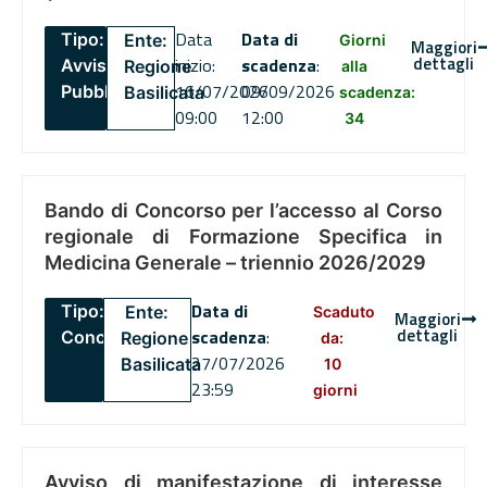
Data
Data di
Tipo:
Ente:
Giorni
Maggiori
dettagli
inizio:
scadenza
:
Avviso
Regione
alla
16/07/2026
09/09/2026
Pubblico
Basilicata
scadenza:
09:00
12:00
34
Bando di Concorso per l’accesso al Corso
regionale di Formazione Specifica in
Medicina Generale – triennio 2026/2029
Data di
Tipo:
Ente:
Scaduto
Maggiori
dettagli
scadenza
:
Concorsi
Regione
da:
27/07/2026
Basilicata
10
23:59
giorni
Avviso di manifestazione di interesse