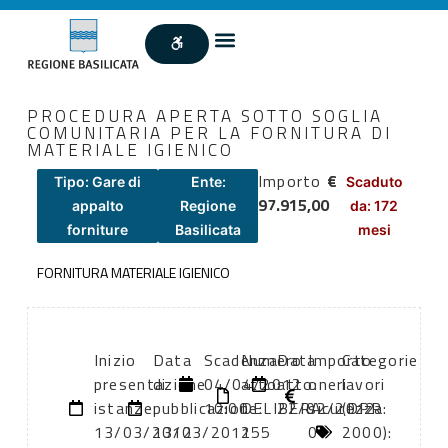
PROCEDURA APERTA SOTTO SOGLIA
COMUNITARIA PER LA FORNITURA DI
MATERIALE IGIENICO
Importo
€
Tipo: Gare di
Ente:
Scaduto
97.915,00
appalto
Regione
da: 172
forniture
Basilicata
mesi
FORNITURA MATERIALE IGIENICO
Inizio
Data
Scadenza:
Numero
Data
Importo
Categorie
presentazione
di
04/04/2012
atto:
atto:
oneri
lavori
istanze:
pubblicazione:
10:00
DELIBERA
22/02/2012
sicurezza:
(DPR
13/03/2012
13/03/2012
155
0
2000):