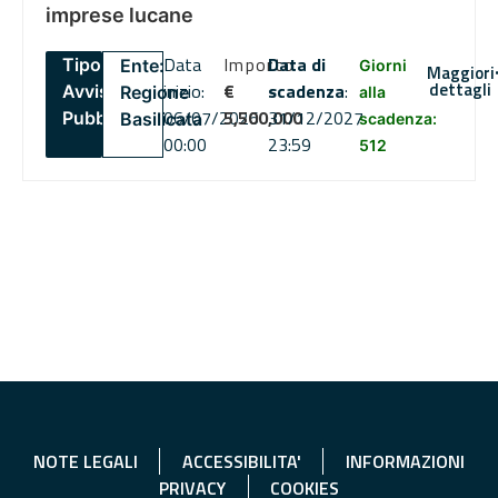
imprese lucane
Data
Importo
Data di
Tipo:
Ente:
Giorni
Maggiori
dettagli
inizio:
€
scadenza
:
Avviso
Regione
alla
06/07/2026
5,500,000
31/12/2027
Pubblico
Basilicata
scadenza:
00:00
23:59
512
NOTE LEGALI
ACCESSIBILITA'
INFORMAZIONI
PRIVACY
COOKIES