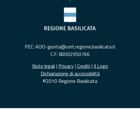
PEC: AOO-giunta@cert.regione.basilicata.it
C.F. 80002950766
Note legali
|
Privacy
|
Crediti
|
Il Logo
Dichiarazione di accessibilità
©2010 Regione Basilicata