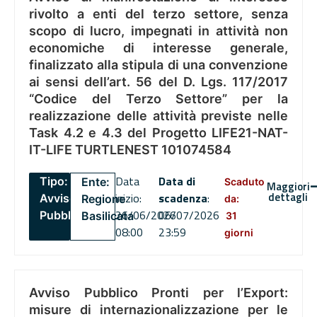
rivolto a enti del terzo settore, senza
scopo di lucro, impegnati in attività non
economiche di interesse generale,
finalizzato alla stipula di una convenzione
ai sensi dell’art. 56 del D. Lgs. 117/2017
“Codice del Terzo Settore” per la
realizzazione delle attività previste nelle
Task 4.2 e 4.3 del Progetto LIFE21-NAT-
IT-LIFE TURTLENEST 101074584
Data
Data di
Tipo:
Ente:
Scaduto
Maggiori
dettagli
inizio:
scadenza
:
Avviso
Regione
da:
26/06/2026
06/07/2026
Pubblico
Basilicata
31
08:00
23:59
giorni
Avviso Pubblico Pronti per l’Export:
misure di internazionalizzazione per le